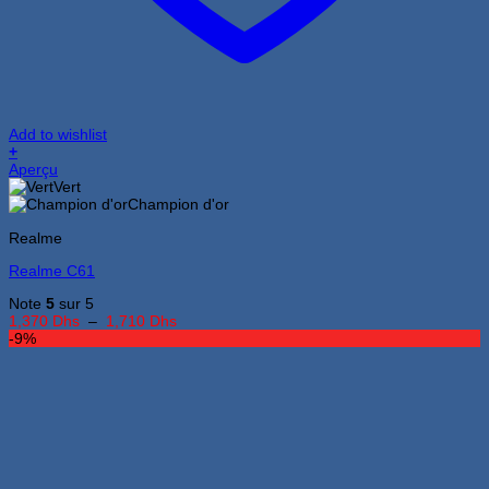
Add to wishlist
+
Ce
Aperçu
produit
Vert
a
Champion d'or
plusieurs
Realme
variations.
Les
Realme C61
options
peuvent
Note
5
sur 5
être
Plage
1,370
Dhs
–
1,710
Dhs
choisies
de
-9%
sur
prix :
la
1,370 Dhs
page
à
du
1,710 Dhs
produit