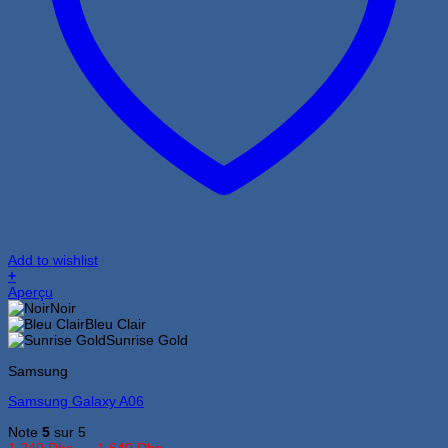
Add to wishlist
+
Ce
Aperçu
produit
Noir
a
Bleu Clair
plusieurs
Sunrise Gold
variations.
Samsung
Les
options
Samsung Galaxy A06
peuvent
être
Note
5
sur 5
choisies
Plage
1,240
Dhs
–
1,640
Dhs