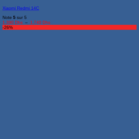
peuvent
Xiaomi Redmi 14C
être
choisies
Note
5
sur 5
sur
Plage
1,390
Dhs
–
1,740
Dhs
la
de
-26%
page
prix :
du
1,390 Dhs
produit
à
1,740 Dhs