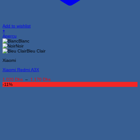
Add to wishlist
+
Ce
Aperçu
produit
Blanc
a
Noir
plusieurs
Bleu Clair
variations.
Xiaomi
Les
options
Xiaomi Redmi A3X
peuvent
être
Plage
1,020
Dhs
–
1,170
Dhs
choisies
de
-11%
sur
prix :
la
1,020 Dhs
page
à
du
1,170 Dhs
produit