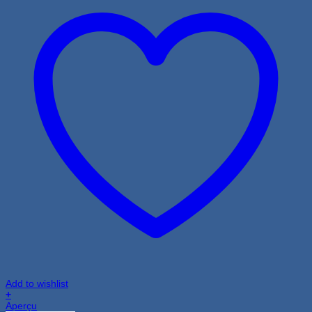
Add to wishlist
+
Ce
Aperçu