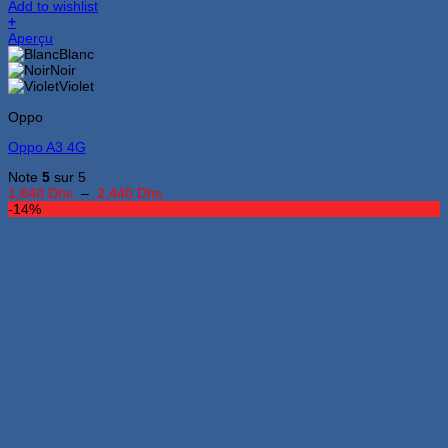
Add to wishlist
+
Ce
Aperçu
produit
Blanc
a
Noir
plusieurs
Violet
variations.
Oppo
Les
options
Oppo A3 4G
peuvent
être
Note
5
sur 5
choisies
Plage
1,840
Dhs
–
2,440
Dhs
sur
de
-14%
la
prix :
page
1,840 Dhs
du
à
produit
2,440 Dhs