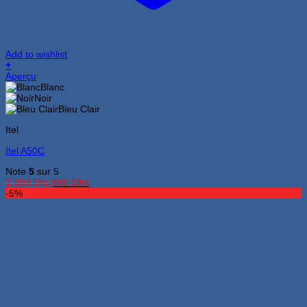
Add to wishlist
+
Ce
Aperçu
produit
Blanc
a
Noir
plusieurs
Bleu Clair
variations.
Itel
Les
options
Itel A50C
peuvent
être
Note
5
sur 5
choisies
Le
Le
1,000
Dhs
890
Dhs
sur
prix
prix
-5%
la
initial
actuel
page
était :
est :
du
1,000 Dhs.
890 Dhs.
produit