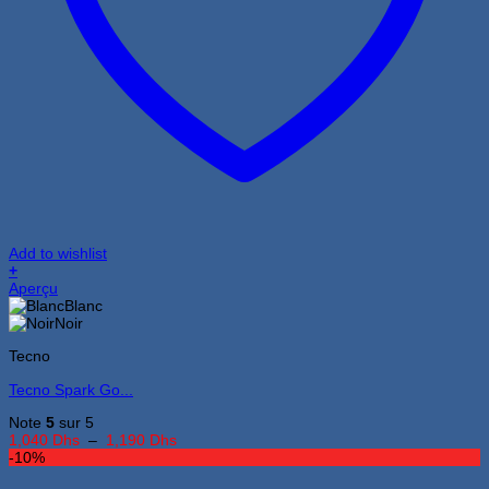
Add to wishlist
+
Ce
Aperçu
produit
Blanc
a
Noir
plusieurs
Tecno
variations.
Les
Tecno Spark Go...
options
peuvent
Note
5
sur 5
être
Plage
1,040
Dhs
–
1,190
Dhs
choisies
de
-10%
sur
prix :
la