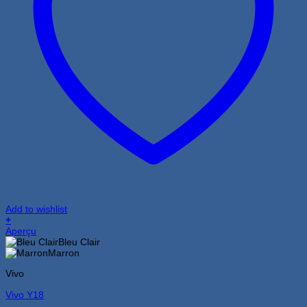
Add to wishlist
+
Ce
Aperçu
produit
Bleu Clair
a
Marron
plusieurs
Vivo
variations.
Les
Vivo Y18
options
peuvent