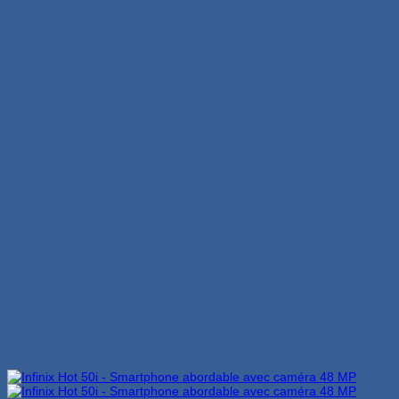
était :
est :
2,199 Dhs.
1,599 Dhs.