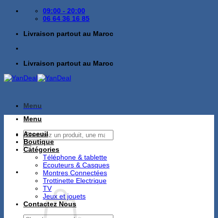
Passer
09:00 - 20:00
au
06 64 36 16 85
contenu
Livraison partout au Maroc
Livraison partout au Maroc
Menu
Menu
Recherche
Acceuil
pour :
Boutique
Catégories
Téléphone & tablette
Ecouteurs & Casques
Montres Connectées
Trottinette Electrique
TV
Jeux et jouets
Contactez Nous