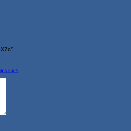
r X7c”
iles sur 5