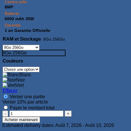
Caméra selfie
8MP
Batterie
6000 mAh 35W
Garantie
1 an Garantie Officielle
RAM et Stockage
:
8Go 256Go
8Go 256Go
Couleurs
Blanc
Noir
Vert
Effacer
Verser une partie
Verser
10%
par article
Payer le montant total
quantité
de
Acheter maintenant
Honor
Estimated delivery dates: Août 7, 2026 - Août 10, 2026
X7c