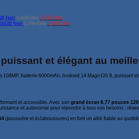
Le
Le
B Noir
1,699
Dhs
1,520
Dhs
prix
Le
prix
Le
256GB Noir
1,799
Dhs
1,390
Dhs
initial
prix
actuel
prix
était :
initial
est :
actuel
1,699 Dhs.
était :
1,520 Dhs.
est :
1,799 Dhs.
1,390 Dhs.
uissant et élégant au meille
formant et accessible. Avec son
grand écran 6,77 pouces 120
puissance et autonomie pour répondre à tous vos besoins : résea
64
(poussière et éclaboussures) en font un allié fiable au quotid