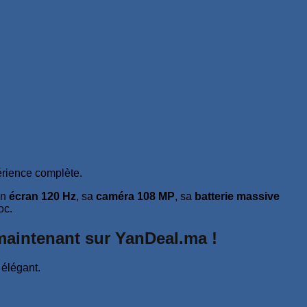
érience complète.
on
écran 120 Hz
, sa
caméra 108 MP
, sa
batterie massive
oc.
maintenant sur YanDeal.ma !