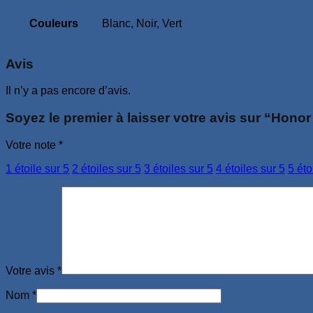
Couleurs
Blanc, Noir, Vert
Avis
Il n’y a pas encore d’avis.
Soyez le premier à laisser votre avis sur “Hono
Votre note
*
1 étoile sur 5
2 étoiles sur 5
3 étoiles sur 5
4 étoiles sur 5
5 éto
Votre avis
*
Nom
*