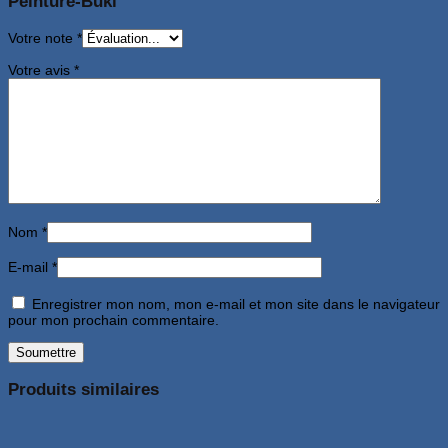
Peinture-Buki”
Votre note
*
Votre avis
*
Nom
*
E-mail
*
Enregistrer mon nom, mon e-mail et mon site dans le navigateur
pour mon prochain commentaire.
Produits similaires