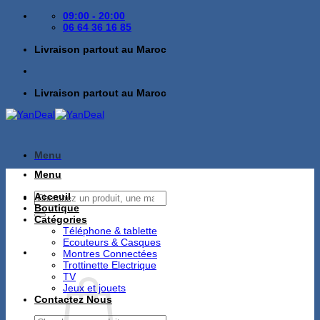
Passer
09:00 - 20:00
au
06 64 36 16 85
contenu
Livraison partout au Maroc
Livraison partout au Maroc
Menu
Menu
Recherche
Acceuil
pour :
Boutique
Catégories
Téléphone & tablette
Ecouteurs & Casques
Montres Connectées
Trottinette Electrique
TV
Jeux et jouets
Contactez Nous