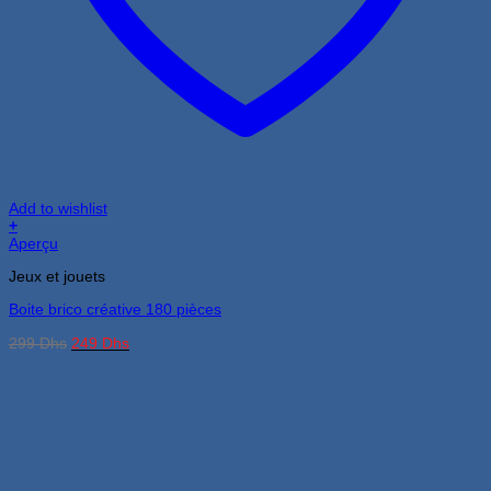
Add to wishlist
+
Aperçu
Jeux et jouets
Boite brico créative 180 pièces
Le
Le
299
Dhs
249
Dhs
prix
prix
initial
actuel
était :
est :
299 Dhs.
249 Dhs.