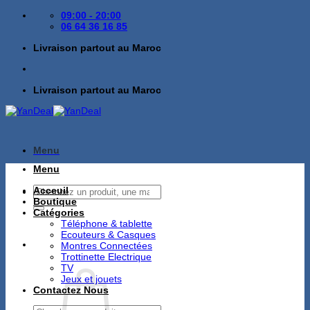
Passer
09:00 - 20:00
au
06 64 36 16 85
contenu
Livraison partout au Maroc
Livraison partout au Maroc
Menu
Menu
Recherche
Acceuil
pour :
Boutique
Catégories
Téléphone & tablette
Ecouteurs & Casques
Montres Connectées
Trottinette Electrique
TV
Jeux et jouets
Contactez Nous