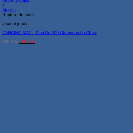
Add to wishlist
+
Aperçu
Rupture de stock
Jeux et jouets
DANCING MAT – Plus De 200 Chansons Au Choix
Le
Le
399
Dhs
299
Dhs
prix
prix
initial
actuel
était :
est :
399 Dhs.
299 Dhs.