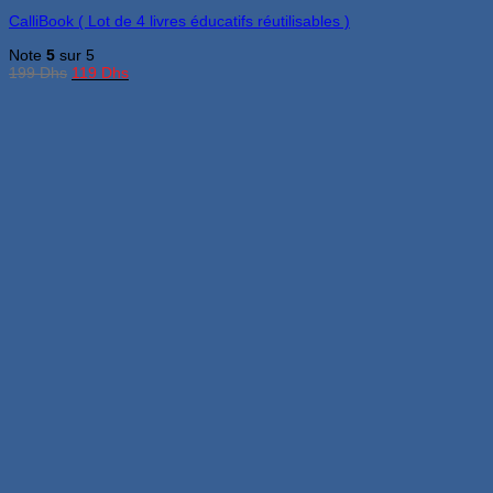
CalliBook ( Lot de 4 livres éducatifs réutilisables )
Note
5
sur 5
Le
Le
199
Dhs
119
Dhs
prix
prix
initial
actuel
était :
est :
199 Dhs.
119 Dhs.