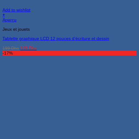
Add to wishlist
+
Aperçu
Jeux et jouets
Tablette graphique LCD 12 pouces d’écriture et dessin
Le
Le
199
Dhs
129
Dhs
prix
prix
-17%
initial
actuel
était :
est :
199 Dhs.
129 Dhs.