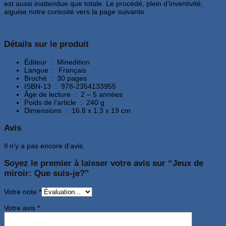
est aussi inattendue que totale. Le procédé, plein d’inventivité,
aiguise notre curiosité vers la page suivante.
Détails sur le produit
Éditeur ‏ : ‎ Minedition
Langue ‏ : ‎ Français
Broché ‏ : ‎ 30 pages
ISBN-13 ‏ : ‎ 978-2354133955
Âge de lecture ‏ : ‎ 2 – 5 années
Poids de l’article ‏ : ‎ 240 g
Dimensions ‏ : ‎ 16.8 x 1.3 x 19 cm
Avis
Il n’y a pas encore d’avis.
Soyez le premier à laisser votre avis sur “Jeux de
miroir: Que suis-je?”
Votre note
*
Votre avis
*