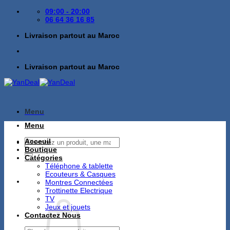
Passer
09:00 - 20:00
au
06 64 36 16 85
contenu
Livraison partout au Maroc
Livraison partout au Maroc
Menu
Menu
Recherche
Acceuil
pour :
Boutique
Catégories
Téléphone & tablette
Ecouteurs & Casques
Montres Connectées
Trottinette Electrique
TV
Jeux et jouets
Contactez Nous