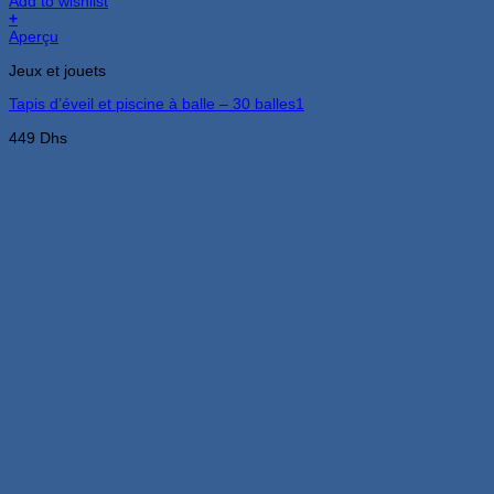
Add to wishlist
+
Aperçu
Jeux et jouets
Tapis d’éveil et piscine à balle – 30 balles1
449
Dhs