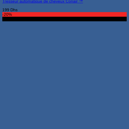
Tresseur automatique de cheveux Conair ™
199
Dhs
-20%
Nouveau