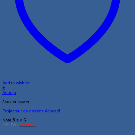
Add to wishlist
+
Aperçu
Jeux et jouets
Projecteur de dessins éducatif
Note
5
sur 5
Le
Le
299
Dhs
199
Dhs
prix
prix
initial
actuel