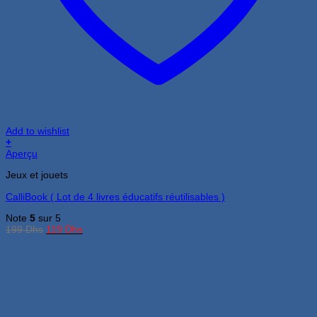
Add to wishlist
+
Aperçu
Jeux et jouets
CalliBook ( Lot de 4 livres éducatifs réutilisables )
Note
5
sur 5
Le
Le
199
Dhs
119
Dhs
prix
prix
initial
actuel
était :
est :
199 Dhs.
119 Dhs.