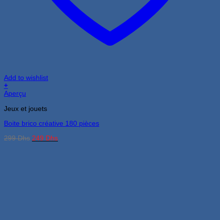
Add to wishlist
+
Aperçu
Jeux et jouets
Boite brico créative 180 pièces
Le
Le
299
Dhs
249
Dhs
prix
prix
initial
actuel
était :
est :
299 Dhs.
249 Dhs.