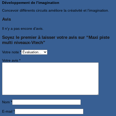
Développement de l’imagination
Concevoir différents circuits améliore la créativité et l’imagination.
Avis
Il n’y a pas encore d’avis.
Soyez le premier à laisser votre avis sur “Maxi piste
multi niveaux-Vtech”
Votre note
*
Votre avis
*
Nom
*
E-mail
*