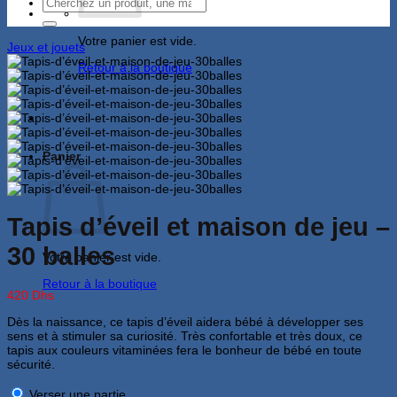
Recherche
pour :
Votre panier est vide.
Jeux et jouets
Retour à la boutique
Panier
Tapis d’éveil et maison de jeu –
30 balles
Votre panier est vide.
Retour à la boutique
420
Dhs
Dès la naissance, ce tapis d’éveil aidera bébé à développer ses
sens et à stimuler sa curiosité. Très confortable et très doux, ce
tapis aux couleurs vitaminées fera le bonheur de bébé en toute
sécurité.
Verser une partie