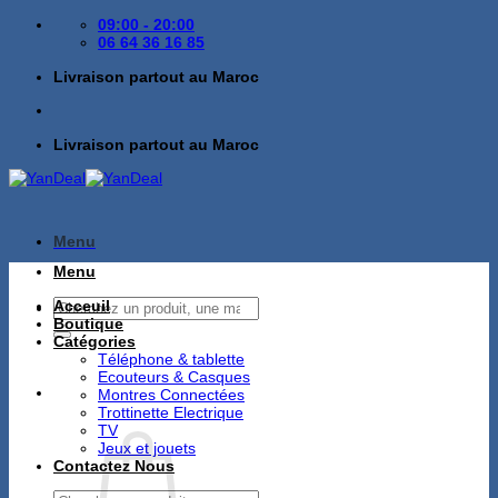
Passer
09:00 - 20:00
au
06 64 36 16 85
contenu
Livraison partout au Maroc
Livraison partout au Maroc
Menu
Menu
Recherche
Acceuil
pour :
Boutique
Catégories
Téléphone & tablette
Ecouteurs & Casques
Montres Connectées
Trottinette Electrique
TV
Jeux et jouets
Contactez Nous