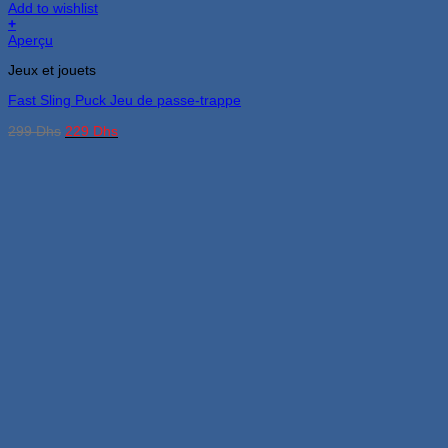
Add to wishlist
+
Aperçu
Jeux et jouets
Fast Sling Puck Jeu de passe-trappe
Le
Le
299
Dhs
229
Dhs
prix
prix
initial
actuel
était :
est :
299 Dhs.
229 Dhs.