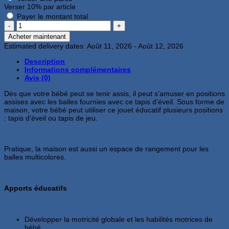
Verser
10%
par article
Payer le montant total
quantité
de
Acheter maintenant
Tapis
Estimated delivery dates: Août 11, 2026 - Août 12, 2026
d’éveil
et
Description
maison
Informations complémentaires
de
Avis (0)
jeu
–
Dès que votre bébé peut se tenir assis, il peut s’amuser en positions
30
assises avec les balles fournies avec ce tapis d’éveil. Sous forme de
balles
maison, votre bébé peut utiliser ce jouet éducatif plusieurs positions
: tapis d’éveil ou tapis de jeu.
Pratique, la maison est aussi un espace de rangement pour les
balles multicolores.
Apports éducatifs
Développer la motricité globale et les habilités motrices de
bébé.