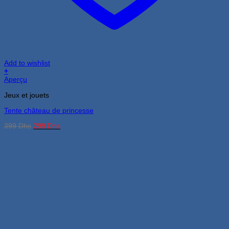
Add to wishlist
+
Aperçu
Jeux et jouets
Tente château de princesse
Le
Le
399
Dhs
299
Dhs
prix
prix
initial
actuel
était :
est :
399 Dhs.
299 Dhs.