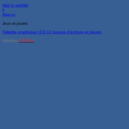
Add to wishlist
+
Aperçu
Jeux et jouets
Tablette graphique LCD 12 pouces d’écriture et dessin
Le
Le
199
Dhs
129
Dhs
prix
prix
initial
actuel
était :
est :
199 Dhs.
129 Dhs.