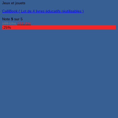
Jeux et jouets
CalliBook ( Lot de 4 livres éducatifs réutilisables )
Note
5
sur 5
Le
Le
199
Dhs
119
Dhs
prix
prix
-25%
initial
actuel
était :
est :
199 Dhs.
119 Dhs.