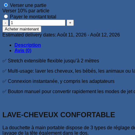
Verser une partie
Verser
10%
par article
Payer le montant total
quantité
de
Acheter maintenant
Kit
Estimated delivery dates: Août 11, 2026 - Août 12, 2026
de
douchette
Description
Avis (0)
✅ Stretch extensible flexible jusqu’à 2 mètres
✅ Multi-usage: laver les cheveux, les bébés, les animaux ou la
✅ Connexion instantanée, y compris les adaptateurs
✅ Bouton manuel pour convertir rapidement les modes de jet d
LAVE-CHEVEUX CONFORTABLE
La douchette à main portable dispose de 3 types de réglage de je
lavage de la tête également dans le dos.