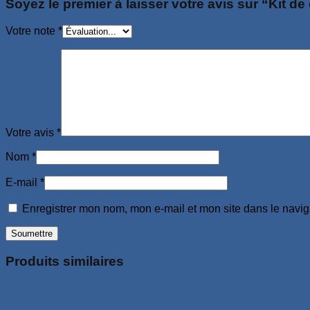
Soyez le premier à laisser votre avis sur “Kit d
Votre note
*
Votre avis
*
Nom
*
E-mail
*
Enregistrer mon nom, mon e-mail et mon site dans le navi
Produits similaires