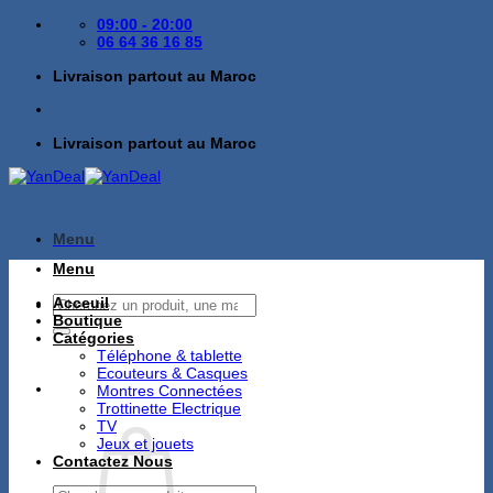
Passer
09:00 - 20:00
au
06 64 36 16 85
contenu
Livraison partout au Maroc
Livraison partout au Maroc
Menu
Menu
Recherche
Acceuil
pour :
Boutique
Catégories
Téléphone & tablette
Ecouteurs & Casques
Montres Connectées
Trottinette Electrique
TV
Jeux et jouets
Contactez Nous