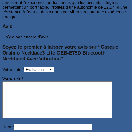
améliorent l’expérience audio, tandis que les aimants intégrés
permettent un port facile. Profitez d’une autonomie de 12.5h, d’une
résistance à l’eau et des alertes par vibration pour une expérience
pratique.
Avis
Il n’y a pas encore d’avis.
Soyez le premier à laisser votre avis sur “Casque
Oraimo Necklace3 Lite OEB-E75D Bluetooth
Neckband Avec Vibration”
Votre note
*
Votre avis
*
Nom
*