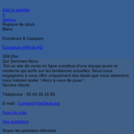
Add to wishlist
+
Ce
Aperçu
produit
Rupture de stock
a
Blanc
plusieurs
Ecouteurs & Casques
variations.
Les
Écouteurs HiPods-H2
options
peuvent
269
Dhs
être
Qui Sommes-Nous
choisies
Est un site de vente en ligne constitué d'une équipe jeune et
sur
moderne qui surfe sur les tendances actuelles. Nous nous
la
engageons à vous offrir uniquement des deals que nous aimerions
page
nous mêmes tester ! Alors à vous de jouer !
du
Service clients
produit
Téléphone : 06 64 36 16 85
E-mail :
Contact@YanDeal.ma
Suivi de colis
Vos questions
Soyez les premiers informés