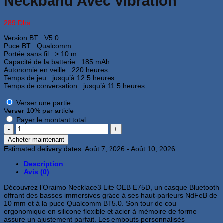
Neckband Avec Vibration
289
Dhs
Version BT : V5.0
Puce BT : Qualcomm
Portée sans fil : > 10 m
Capacité de la batterie : 185 mAh
Autonomie en veille : 220 heures
Temps de jeu : jusqu’à 12.5 heures
Temps de conversation : jusqu’à 11.5 heures
Verser une partie
Verser
10%
par article
Payer le montant total
quantité
de
Acheter maintenant
Casque
Estimated delivery dates: Août 7, 2026 - Août 10, 2026
Oraimo
Necklace3
Description
Lite
Avis (0)
OEB-
E75D
Découvrez l’Oraimo Necklace3 Lite OEB E75D, un casque Bluetooth
Bluetooth
offrant des basses immersives grâce à ses haut-parleurs NdFeB de
Neckband
10 mm et à la puce Qualcomm BT5.0. Son tour de cou
Avec
ergonomique en silicone flexible et acier à mémoire de forme
Vibration
assure un ajustement parfait. Les embouts personnalisés