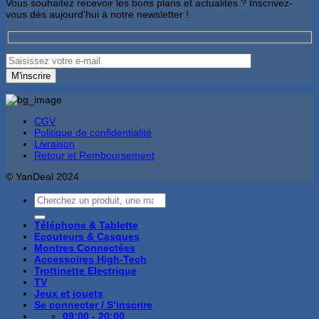
Vous souhaitez recevoir les bons plans et actualités ? Inscrivez-
vous dès aujourd'hui à notre newsletter !
CGV
Politique de confidentialité
Livraison
Retour et Remboursement
© YanDeal 2024
Recherche
pour :
Téléphone & Tablette
Ecouteurs & Casques
Montres Connectées
Accessoires High-Tech
Trottinette Electrique
TV
Jeux et jouets
Se connecter / S’inscrire
09:00 - 20:00