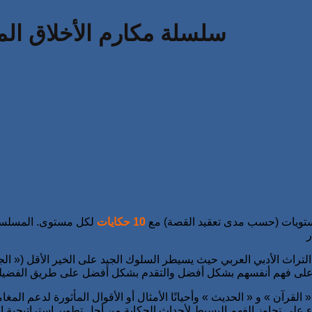
سلسلة مكارم الأخلاق المستوى الأ
10 حكايات
لكل مستوى. المسلسل م
 الأدبي العربي حيث يسيطر السلوك الجيد على الخير الأقل (« الجيد 
ن » و « الحديث » وأحيانًا الأمثال أو الأقوال المأثورة لدعم المغا