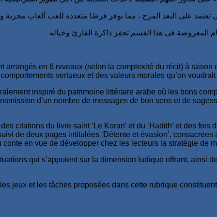
nt arrangés en 6 niveaux (selon la complexité du récit) à raison
s comportements vertueux et des valeurs morales qu’on voudrait
ralement inspiré du patrimoine littéraire arabe où les bons co
 la transmission d’un nombre de messages de bon sens et de sage
s citations du livre saint ‘Le Koran’ et du ‘Hadith’ et des fois
vi de deux pages intitulées ‘Détente et évasion’, consacrées à d
te en vue de développer chez les lecteurs la stratégie de mém
ituations qui s’appuient sur la dimension ludique offrant, ainsi 
les jeux et les tâches proposées dans cette rubrique constituent