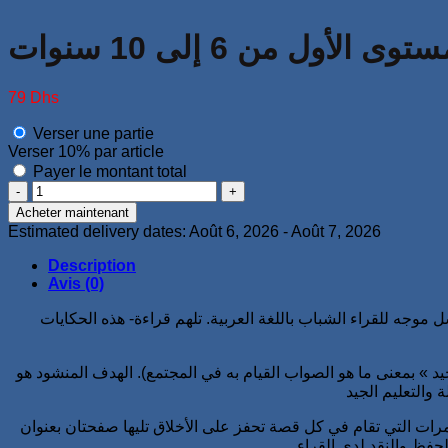
ول من 6 إلى 10 سنوات
79
Dhs
Verser une partie
Verser
10%
par article
Payer le montant total
quantité
de
Acheter maintenant
سلسلة
Estimated delivery dates: Août 6, 2026 - Août 7, 2026
مكارم
الأخلاق
Description
المستوى
Avis (0)
الأول
وجه للقراء الشباب باللغة العربية. تلهم قراءة- هذه الحكايات
من
6
إلى
» بمعنى ما هو الصواب القيام به في المجتمع). الهدف المنشود هو
10
سنوات
مرات التي تقام في كل قصة تحفز على الأخلاق تليها صفحتان بعنوان