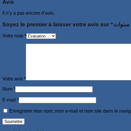
Avis
Il n’y a pas encore d’avis.
Votre note
*
Votre avis
*
Nom
*
E-mail
*
Enregistrer mon nom, mon e-mail et mon site dans le navi