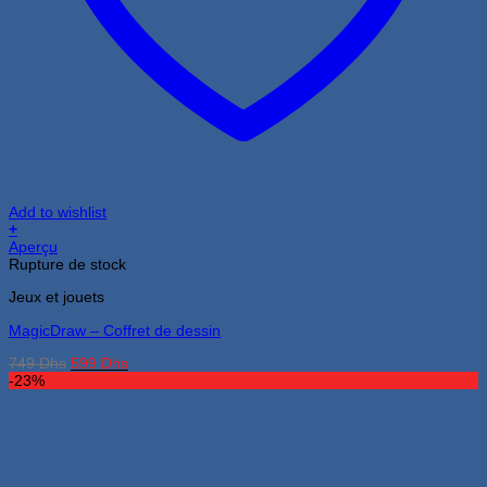
Add to wishlist
+
Ce
Aperçu
produit
Rupture de stock
a
Jeux et jouets
plusieurs
variations.
MagicDraw – Coffret de dessin
Les
options
Le
Le
749
Dhs
599
Dhs
peuvent
prix
prix
-23%
être
initial
actuel
choisies
était :
est :
sur
749 Dhs.
599 Dhs.
la
page
du