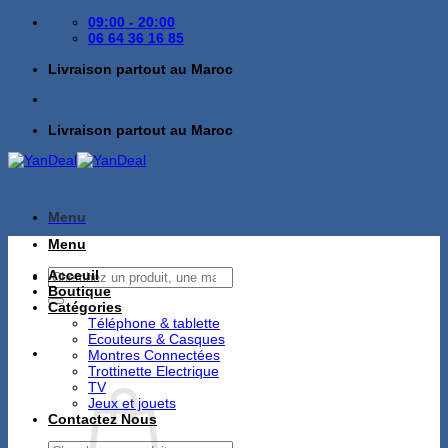
Passer
09:00 - 20:00
au
06 64 36 16 85
contenu
Livraison partout au Maroc
Livraison partout au Maroc
Menu
Menu
Recherche
Acceuil
pour :
Boutique
Catégories
Téléphone & tablette
Ecouteurs & Casques
Montres Connectées
Trottinette Electrique
TV
Jeux et jouets
Contactez Nous