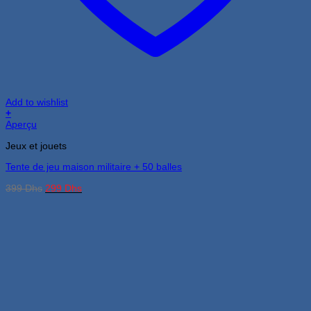
Add to wishlist
+
Aperçu
Jeux et jouets
Tente de jeu maison militaire + 50 balles
Le
Le
399
Dhs
299
Dhs
prix
prix
initial
actuel
était :
est :
399 Dhs.
299 Dhs.