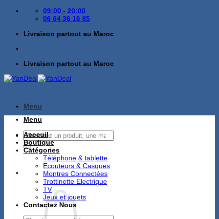
Passer
09:00 - 20:00
au
06 64 36 16 85
contenu
Livraison partout au Maroc
Livraison partout au Maroc
Menu
Menu
Recherche
Acceuil
pour :
Boutique
Catégories
Téléphone & tablette
Ecouteurs & Casques
Montres Connectées
Trottinette Electrique
TV
Jeux et jouets
Contactez Nous