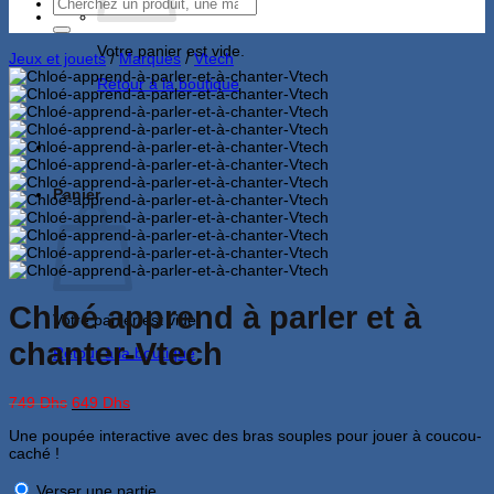
Recherche
pour :
Votre panier est vide.
Jeux et jouets
/
Marques
/
Vtech
Retour à la boutique
Panier
Chloé apprend à parler et à
Votre panier est vide.
chanter-Vtech
Retour à la boutique
Le
Le
749
Dhs
649
Dhs
prix
prix
Une poupée interactive avec des bras souples pour jouer à coucou-
initial
actuel
caché !
était :
est :
749 Dhs.
649 Dhs.
Verser une partie