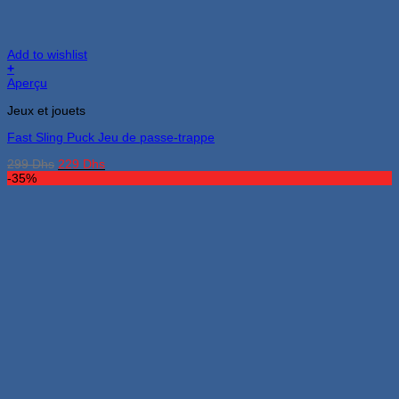
Add to wishlist
+
Aperçu
Jeux et jouets
Fast Sling Puck Jeu de passe-trappe
Le
Le
299
Dhs
229
Dhs
prix
prix
-35%
initial
actuel
était :
est :
299 Dhs.
229 Dhs.