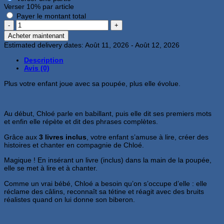
Verser
10%
par article
Payer le montant total
quantité
de
Acheter maintenant
Chloé
Estimated delivery dates: Août 11, 2026 - Août 12, 2026
apprend
à
Description
parler
Avis (0)
et
à
Plus votre enfant joue avec sa poupée, plus elle évolue.
chanter-
Vtech
Au début, Chloé parle en babillant, puis elle dit ses premiers mots
et enfin elle répète et dit des phrases complètes.
Grâce aux
3 livres inclus
, votre enfant s’amuse à lire, créer des
histoires et chanter en compagnie de Chloé.
Magique ! En insérant un livre (inclus) dans la main de la poupée,
elle se met à lire et à chanter.
Comme un vrai bébé, Chloé a besoin qu’on s’occupe d’elle : elle
réclame des câlins, reconnaît sa tétine et réagit avec des bruits
réalistes quand on lui donne son biberon.