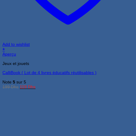
Add to wishlist
+
Aperçu
Jeux et jouets
CalliBook ( Lot de 4 livres éducatifs réutilisables )
Note
5
sur 5
Le
Le
199
Dhs
119
Dhs
prix
prix
initial
actuel
était :
est :
199 Dhs.
119 Dhs.