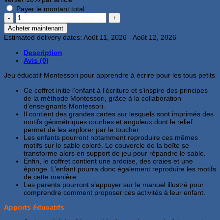
Payer le montant total
quantité
de
Acheter maintenant
Montessori
Estimated delivery dates: Août 11, 2026 - Août 12, 2026
pré-
écriture
Description
Plateau
Avis (0)
de
sable
Jeu éducatif Montessori pour apprendre à écrire pour les tous petits
et
cartes
Ce coffret initie l’enfant à l’écriture et s’inspire des principes
rugueuses
de la méthode Montessori, grâce à la collaboration
Montessori
d’enseignants Montessori.
Il contient des grandes cartes sur lesquels sont imprimés des
motifs géométriques courbes et anguleux dont le relief
permet de les explorer par le toucher.
Les enfants pourront notamment reproduire ces mêmes
motifs sur le sable coloré. Le couvercle de la boîte se
transforme alors en support de jeu pour répandre le sable.
Enfin, le coffret contient une ardoise, des craies et une
éponge. L’enfant pourra donc également reproduire les motifs
de cette manière.
Les parents pourront s’appuyer sur le manuel illustré pour
comprendre comment proposer ces activités à leur enfant.
Apports éducatifs