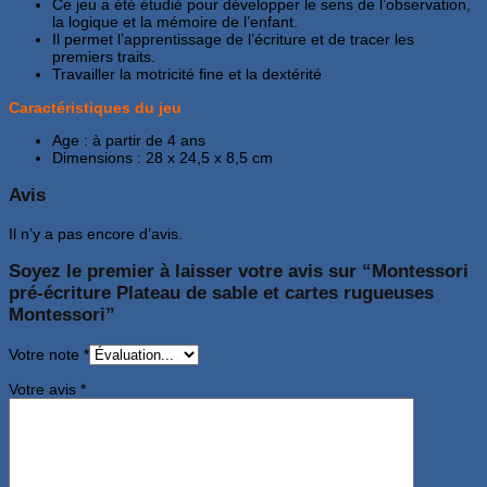
Ce jeu a été étudié pour développer le sens de l’observation,
la logique et la mémoire de l’enfant.
Il permet l’apprentissage de l’écriture et de tracer les
premiers traits.
Travailler la motricité fine et la dextérité
Caractéristiques du jeu
Age : à partir de 4 ans
Dimensions : 28 x 24,5 x 8,5 cm
Avis
Il n’y a pas encore d’avis.
Soyez le premier à laisser votre avis sur “Montessori
pré-écriture Plateau de sable et cartes rugueuses
Montessori”
Votre note
*
Votre avis
*