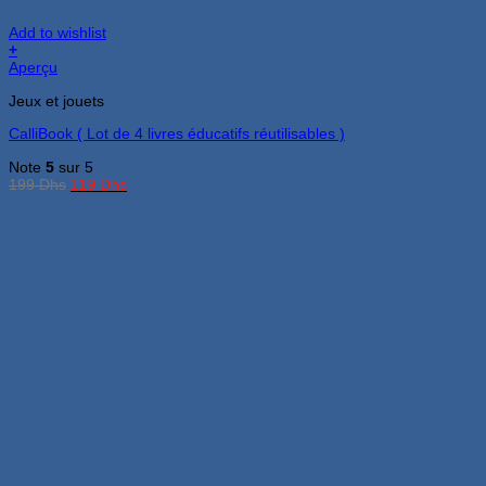
Add to wishlist
+
Aperçu
Jeux et jouets
CalliBook ( Lot de 4 livres éducatifs réutilisables )
Note
5
sur 5
Le
Le
199
Dhs
119
Dhs
prix
prix
initial
actuel
était :
est :
199 Dhs.
119 Dhs.