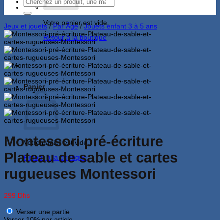
Recherche
pour :
Votre panier est vide.
Jeux et jouets
/
Par Âge
/
Jouets enfant 3 à 5 ans
Retour à la boutique
Panier
Montessori pré-écriture
Votre panier est vide.
Plateau de sable et cartes
Retour à la boutique
rugueuses Montessori
299
Dhs
Verser une partie
Verser
10%
par article