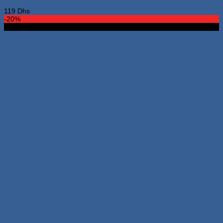
119
Dhs
-20%
Nouveau