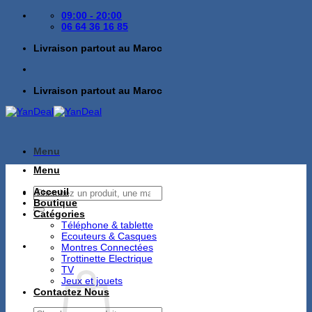
Passer
09:00 - 20:00
au
06 64 36 16 85
contenu
Livraison partout au Maroc
Livraison partout au Maroc
Menu
Menu
Recherche
Acceuil
pour :
Boutique
Catégories
Téléphone & tablette
Ecouteurs & Casques
Montres Connectées
Trottinette Electrique
TV
Jeux et jouets
Contactez Nous