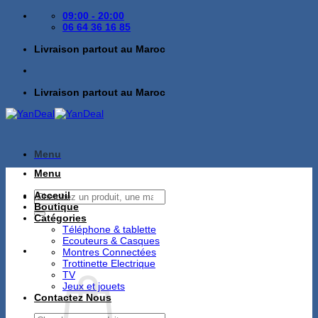
Passer
09:00 - 20:00
au
06 64 36 16 85
contenu
Livraison partout au Maroc
Livraison partout au Maroc
Menu
Menu
Recherche
Acceuil
pour :
Boutique
Catégories
Téléphone & tablette
Ecouteurs & Casques
Montres Connectées
Trottinette Electrique
TV
Jeux et jouets
Contactez Nous