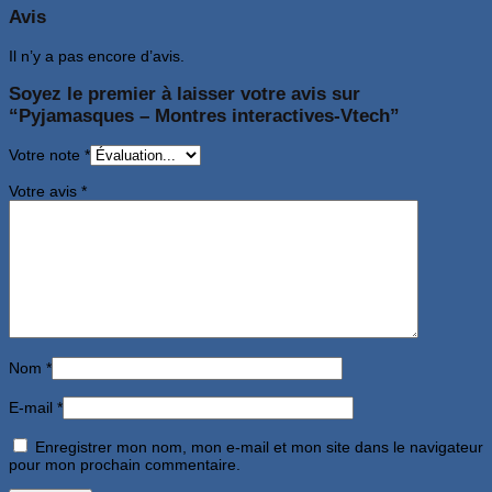
Avis
Il n’y a pas encore d’avis.
Soyez le premier à laisser votre avis sur
“Pyjamasques – Montres interactives-Vtech”
Votre note
*
Votre avis
*
Nom
*
E-mail
*
Enregistrer mon nom, mon e-mail et mon site dans le navigateur
pour mon prochain commentaire.