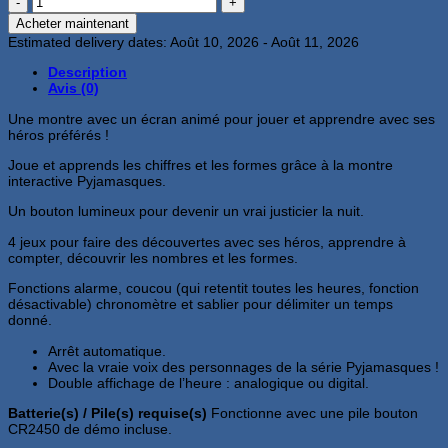
de
Acheter maintenant
Pyjamasques
Estimated delivery dates: Août 10, 2026 - Août 11, 2026
-
Montres
Description
interactives-
Avis (0)
Vtech
Une montre avec un écran animé pour jouer et apprendre avec ses
héros préférés !
Joue et apprends les chiffres et les formes grâce à la montre
interactive Pyjamasques.
Un bouton lumineux pour devenir un vrai justicier la nuit.
4 jeux pour faire des découvertes avec ses héros, apprendre à
compter, découvrir les nombres et les formes.
Fonctions alarme, coucou (qui retentit toutes les heures, fonction
désactivable) chronomètre et sablier pour délimiter un temps
donné.
Arrêt automatique.
Avec la vraie voix des personnages de la série Pyjamasques !
Double affichage de l’heure : analogique ou digital.
Batterie(s) / Pile(s) requise(s)
Fonctionne avec une pile bouton
CR2450 de démo incluse.