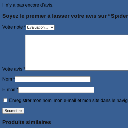
Il n’y a pas encore d’avis.
Soyez le premier à laisser votre avis sur “Spide
Votre note
*
Votre avis
*
Nom
*
E-mail
*
Enregistrer mon nom, mon e-mail et mon site dans le navi
Produits similaires