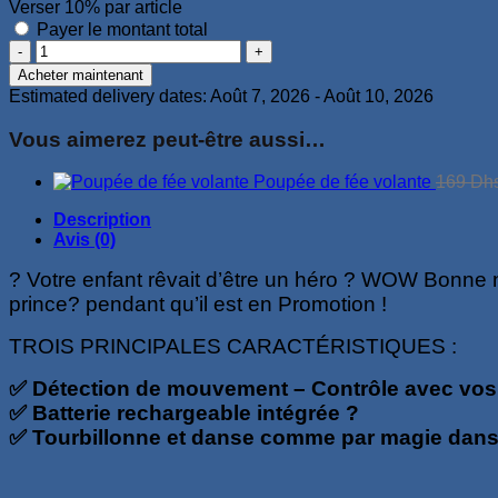
était :
est :
Verser
10%
par article
169 Dhs.
99 Dhs.
Payer le montant total
quantité
de
Acheter maintenant
Spider
Estimated delivery dates: Août 7, 2026 - Août 10, 2026
man
volant
Vous aimerez peut-être aussi…
Poupée de fée volante
169
Dh
Description
Avis (0)
? Votre enfant rêvait d’être un héro ? WOW Bonne no
prince? pendant qu’il est en Promotion !
TROIS PRINCIPALES CARACTÉRISTIQUES :
✅
Détection de mouvement – Contrôle avec vo
✅ Batterie rechargeable intégrée ?
✅ Tourbillonne et danse comme par magie dans l