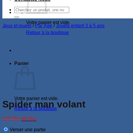
Recherche
pour :
Votre panier est vide.
Jeux et jouets
/
Par Âge
/
Jouets enfant 3 à 5 ans
Retour à la boutique
Panier
Votre panier est vide.
Spider man volant
Retour à la boutique
Le
Le
169
Dhs
99
Dhs
prix
prix
initial
actuel
Verser une partie