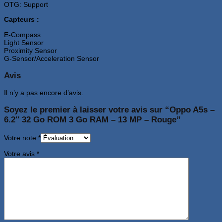
OTG: Support
Capteurs :
E-Compass
Light Sensor
Proximity Sensor
G-Sensor/Acceleration Sensor
Avis
Il n’y a pas encore d’avis.
Soyez le premier à laisser votre avis sur “Oppo A5s –
6.2″ 32 Go ROM 3 Go RAM – 13 MP – Rouge”
Votre note
*
Votre avis
*