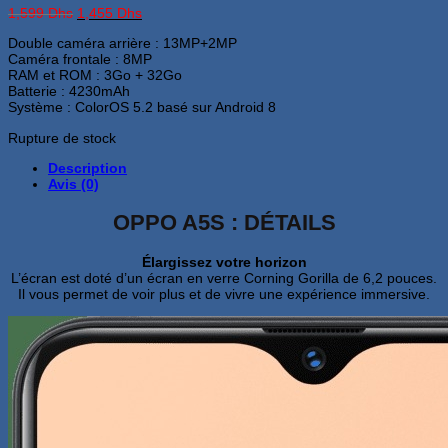
Le
Le
1,599
Dhs
1,455
Dhs
prix
prix
Double caméra arrière : 13MP+2MP
initial
actuel
Caméra frontale : 8MP
était :
est :
RAM et ROM : 3Go + 32Go
1,599 Dhs.
1,455 Dhs.
Batterie : 4230mAh
Système : ColorOS 5.2 basé sur Android 8
Rupture de stock
Description
Avis (0)
OPPO A5S : DÉTAILS
Élargissez votre horizon
L’écran est doté d’un écran en verre Corning Gorilla de 6,2 pouces.
Il vous permet de voir plus et de vivre une expérience immersive.