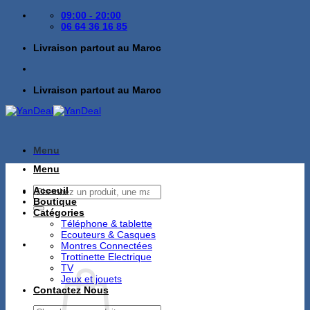
Passer
09:00 - 20:00
au
06 64 36 16 85
contenu
Livraison partout au Maroc
Livraison partout au Maroc
Menu
Menu
Recherche
Acceuil
pour :
Boutique
Catégories
Téléphone & tablette
Ecouteurs & Casques
Montres Connectées
Trottinette Electrique
TV
Jeux et jouets
Contactez Nous