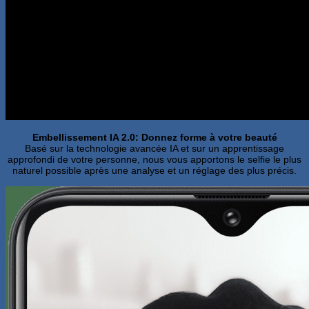
Embellissement IA 2.0: Donnez forme à votre beauté
Basé sur la technologie avancée IA et sur un apprentissage
approfondi de votre personne, nous vous apportons le selfie le plus
naturel possible après une analyse et un réglage des plus précis.