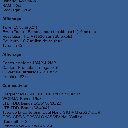
Batterie: 4230mAh
RAM: 3Go
Stockage: 32Go
Affichage :
Taille: 15.8cm(6.2″)
Ecran Tactile: Écran capacitif multi-touch (10 points)
Résolution: HD + (1520 sur 720 pixels)
Couleurs: 16.7 million de couleur
Type: In-Cell
Affichage :
Capteur Arrière: 13MP & 2MP
Capteur Frontale: 8-megapixel
Ouverture: Arrière: f/2.2 + f/2.4
Frontale: f/2.0
Connectivité :
Fréquences GSM: 850/900/1800/1900MHz
WCDMA: Bands 1/5/8
LTE FDD: Bands 1/3/5/7/8/20/28
LTE TDD: Bands 38/40/41
Type de la Carte Sim: Dual Nano-SIM + MicroSD Card
GPS: GPS/A-GPS/GLONASS/Beidou/Galileo
Bluetooth: 4.2
Fonction WLAN : WLAN 2.4G