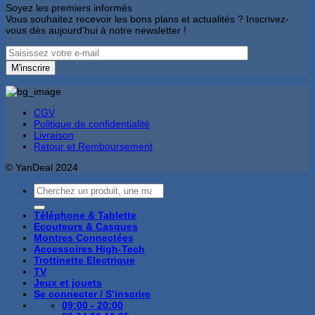
Soyez les premiers informés
Vous souhaitez recevoir les bons plans et actualités ? Inscrivez-
vous dès aujourd'hui à notre newsletter !
CGV
Politique de confidentialité
Livraison
Retour et Remboursement
© YanDeal 2024
Recherche
pour :
Téléphone & Tablette
Ecouteurs & Casques
Montres Connectées
Accessoires High-Tech
Trottinette Electrique
TV
Jeux et jouets
Se connecter / S’inscrire
09:00 - 20:00