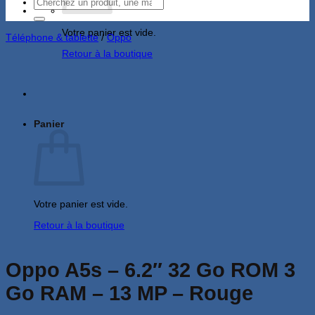
Recherche
pour :
Votre panier est vide.
Téléphone & tablette
/
Oppo
Retour à la boutique
Panier
Votre panier est vide.
Retour à la boutique
Oppo A5s – 6.2″ 32 Go ROM 3
Go RAM – 13 MP – Rouge