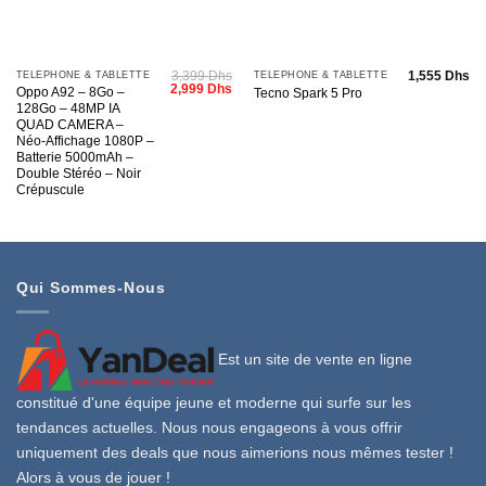
3,399
Dhs
1,555
Dhs
TÉLÉPHONE & TABLETTE
TÉLÉPHONE & TABLETTE
Le
Le
2,999
Dhs
Oppo A92 – 8Go –
Tecno Spark 5 Pro
prix
prix
128Go – 48MP IA
initial
actuel
QUAD CAMERA –
était :
est :
3,399 Dhs.
2,999 Dhs.
Néo-Affichage 1080P –
Batterie 5000mAh –
Double Stéréo – Noir
Crépuscule
Qui Sommes-Nous
Est un site de vente en ligne
constitué d'une équipe jeune et moderne qui surfe sur les
tendances actuelles. Nous nous engageons à vous offrir
uniquement des deals que nous aimerions nous mêmes tester !
Alors à vous de jouer !