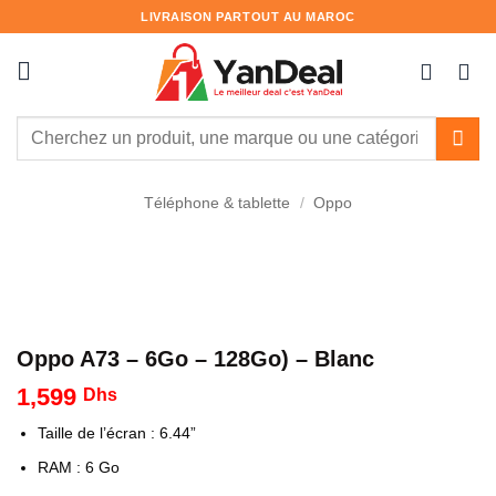
Passer
LIVRAISON PARTOUT AU MAROC
au
contenu
Recherche
pour :
Téléphone & tablette
/
Oppo
Oppo A73 – 6Go – 128Go) – Blanc
1,599
Dhs
Taille de l’écran : 6.44”
RAM : 6 Go