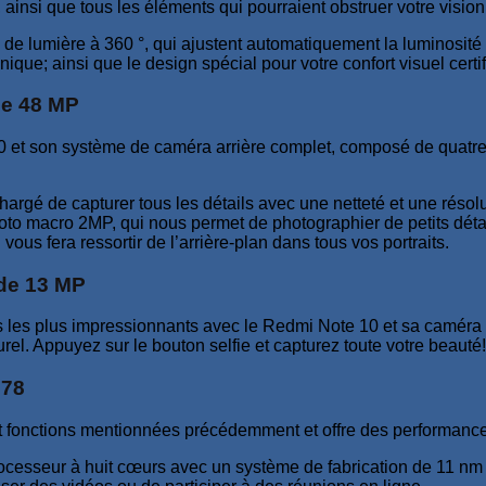
 ainsi que tous les éléments qui pourraient obstruer votre vision
de lumière à 360 °, qui ajustent automatiquement la luminosité 
nique; ainsi que le design spécial pour votre confort visuel certi
le 48 MP
10 et son système de caméra arrière complet, composé de quatre
chargé de capturer tous les détails avec une netteté et une résolut
hoto macro 2MP, qui nous permet de photographier de petits déta
ous fera ressortir de l’arrière-plan dans tous vos portraits.
 de 13 MP
 les plus impressionnants avec le Redmi Note 10 et sa caméra fr
turel. Appuyez sur le bouton selfie et capturez toute votre beauté!
678
et fonctions mentionnées précédemment et offre des performance
ocesseur à huit cœurs avec un système de fabrication de 11 nm