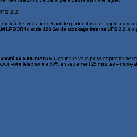
user des vidéos ou de participer à des réunions en ligne.
FS 2.2
 multitâche, vous permettant de garder plusieurs applications ou
M LPDDR4x et de 128 Go de stockage interne UFS 2.2,
jusq
pacité de 5000 mAh
(typ) pour que vous puissiez profiter de v
voir votre téléphone à 50% en seulement 25 minutes – incroya