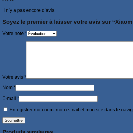
Il n’y a pas encore d’avis.
Soyez le premier à laisser votre avis sur “Xia
Votre note
*
Votre avis
*
Nom
*
E-mail
*
Enregistrer mon nom, mon e-mail et mon site dans le navi
Produits similaires