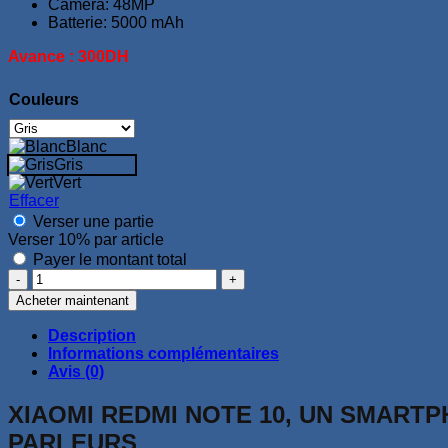
Caméra: 48MP
Batterie: 5000 mAh
Avance : 300DH
Couleurs
Blanc
Gris
Vert
Effacer
Verser une partie
Verser
10%
par article
Payer le montant total
quantité
de
Acheter maintenant
Xiaomi
Redmi
Description
Note
Informations complémentaires
10
Avis (0)
4Go
128Go
XIAOMI REDMI NOTE 10, UN SMART
PARLEURS