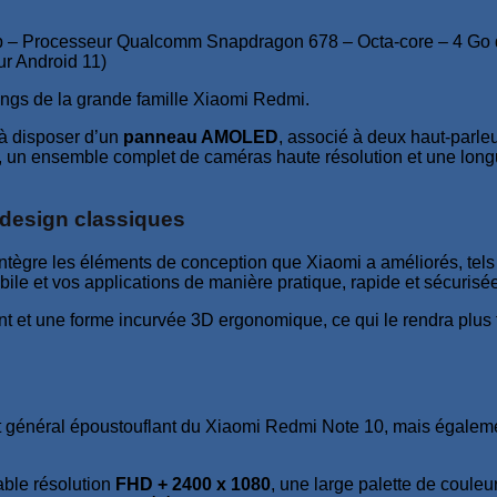
 – Processeur Qualcomm Snapdragon 678 – Octa-core – 4 Go 
r Android 11)
rangs de la grande famille Xiaomi Redmi.
à disposer d’un
panneau AMOLED
, associé à deux haut-parle
s, un ensemble complet de caméras haute résolution et une long
 design classiques
 intègre les éléments de conception que Xiaomi a améliorés, tels
bile et vos applications de manière pratique, rapide et sécurisé
ant et une forme incurvée 3D ergonomique, ce qui le rendra plus 
t général époustouflant du Xiaomi Redmi Note 10, mais également
ble résolution
FHD + 2400 x 1080
, une large palette de coule