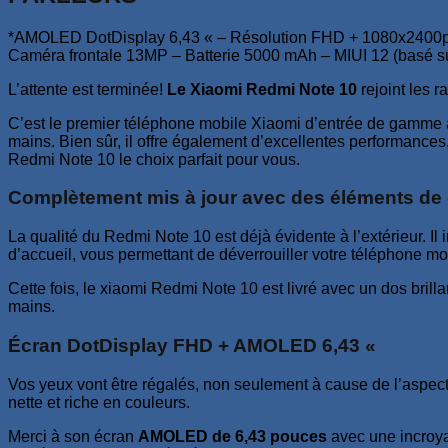
*AMOLED DotDisplay 6,43 « – Résolution FHD + 1080x2400p
Caméra frontale 13MP – Batterie 5000 mAh – MIUI 12 (basé su
L’attente est terminée!
Le Xiaomi Redmi Note 10
rejoint les 
C’est le premier téléphone mobile Xiaomi d’entrée de gamme 
mains. Bien sûr, il offre également d’excellentes performance
Redmi Note 10 le choix parfait pour vous.
Complètement mis à jour avec des éléments de
La qualité du Redmi Note 10 est déjà évidente à l’extérieur. Il
d’accueil, vous permettant de déverrouiller votre téléphone mo
Cette fois, le xiaomi Redmi Note 10 est livré avec un dos brill
mains.
Écran DotDisplay FHD + AMOLED 6,43 «
Vos yeux vont être régalés, non seulement à cause de l’aspec
nette et riche en couleurs.
Merci à son écran
AMOLED de 6,43 pouces
avec une incroya