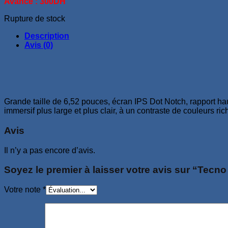
Avance : 300DH
Rupture de stock
Description
Avis (0)
Grande taille de 6,52 pouces, écran IPS Dot Notch, rapport haut
immersif plus large et plus clair, à un contraste de couleurs ri
Avis
Il n’y a pas encore d’avis.
Soyez le premier à laisser votre avis sur “Tecn
Votre note
*