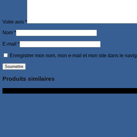
Votre avis
*
Nom
*
E-mail
*
Enregistrer mon nom, mon e-mail et mon site dans le navi
Produits similaires
3Go 32Go