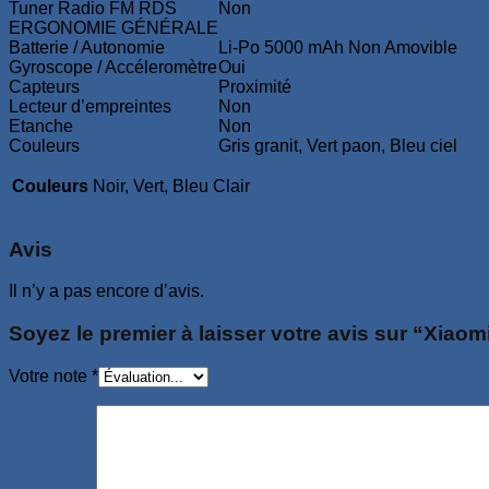
Tuner Radio FM RDS
Non
ERGONOMIE GÉNÉRALE
Batterie / Autonomie
Li-Po 5000 mAh Non Amovible
Gyroscope / Accéleromètre
Oui
Capteurs
Proximité
Lecteur d’empreintes
Non
Etanche
Non
Couleurs
Gris granit, Vert paon, Bleu ciel
Couleurs
Noir, Vert, Bleu Clair
Avis
Il n’y a pas encore d’avis.
Soyez le premier à laisser votre avis sur “Xia
Votre note
*