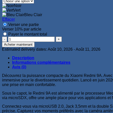
Noir
Vert
Bleu Clair
Effacer
Verser une partie
Verser
10%
par article
Payer le montant total
quantité
de
Acheter maintenant
Xiaomi
Estimated delivery dates: Août 10, 2026 - Août 11, 2026
Redmi
9A
Description
2Go
Informations complémentaires
32Go
Avis (0)
Découvrez la puissance compacte du Xiaomi Redmi 9A. Avec so
immersive pour le divertissement quotidien. Lancé en juin 20
une prise en main confortable.
Sous le capot, le Redmi 9A est alimenté par le processeur M
via microSDX, offre une ample place pour vos applications et f
Connectez-vous via microUSB 2.0, Jack 3,5mm et la double SIM
précise. Capturez vos moments préférés avec la caméra arriè