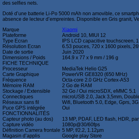
des selfies nets.
Doté d’une batterie Li-Po 5000 mAh non amovible, ce smartph
absence de lecteur d’empreintes. Disponible en Gris granit, Vert
Marque
Xiaomi
Plateforme
Android 10, MIUI 12
Type Ecran
IPS LCD capacitive touchscreen, 1
Résolution Ecran
6.53 pouces, 720 x 1600 pixels, 26
Date de sortie
Juin 2020
Dimensions / Poids
164.9 x 77 x 9 mm / 196 g
FICHE TECHNIQUE
Processeur
MediaTek Helio G25
Carte Graphique
PowerVR GE8320 (650 MHz)
Fréquence
Octa-core 2.0 GHz Cortex-A53
Mémoire RAM
2 Go de RAM
Stockage / Extensible
32 Go / Oui microSDX, eMMC 5.1
Connectiques
microUSB 2.0, Jack 3,5mm, Double
Réseaux sans fil
Wifi, Bluetooth 5.0, Edge, Gprs, 3G
Puce GPS intégrée
Oui
FONCTIONNALITÉS
Capteur photo (au dos)
13 MP, PDAF, LED flash, HDR, pa
Capture vidéo
1080p@30/60fps
Définition Camera frontale
5 MP, f/2.2, 1.12µm
Magasin d’applis
Google play Store