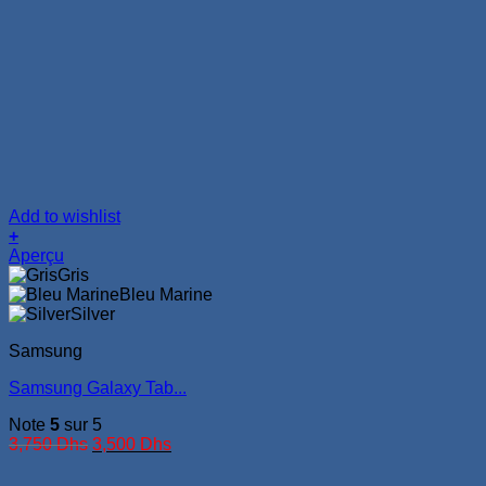
Add to wishlist
+
Ce
Aperçu
produit
Gris
a
Bleu Marine
plusieurs
Silver
variations.
Samsung
Les
options
Samsung Galaxy Tab...
peuvent
être
Note
5
sur 5
choisies
Le
Le
3,750
Dhs
3,500
Dhs
sur
prix
prix
la
initial
actuel