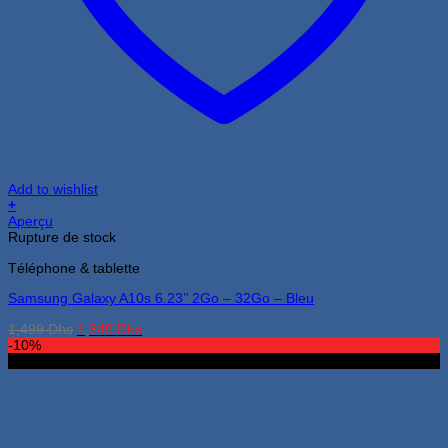
Add to wishlist
+
Aperçu
Rupture de stock
Téléphone & tablette
Samsung Galaxy A10s 6.23’’ 2Go – 32Go – Bleu
Le
Le
1,499
Dhs
1,349
Dhs
prix
prix
-10%
initial
actuel
4Go 64Go
était :
est :
1,499 Dhs.
1,349 Dhs.