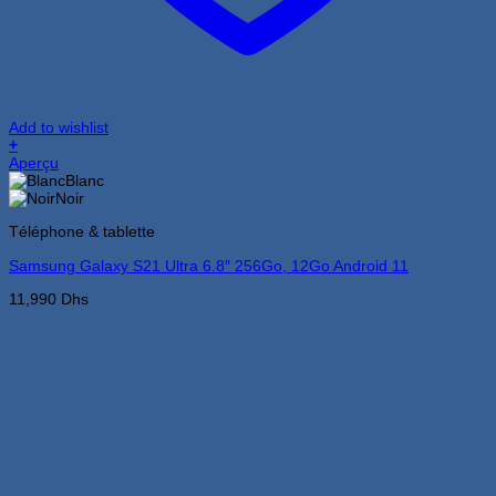
Add to wishlist
+
Ce
Aperçu
produit
Blanc
a
Noir
plusieurs
Téléphone & tablette
variations.
Les
Samsung Galaxy S21 Ultra 6.8″ 256Go, 12Go Android 11
options
peuvent
11,990
Dhs
être
choisies
sur
la
page
du
produit