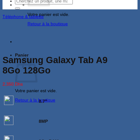
Recherche
pour :
Votre panier est vide.
Téléphone & tablette
Retour à la boutique
Panier
Samsung Galaxy Tab A9
8Go 128Go
2,350
Dhs
Votre panier est vide.
Retour à la boutique
8.7″
8MP