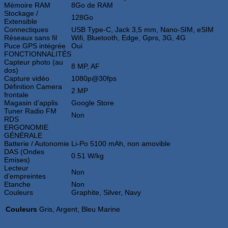
Mémoire RAM
8Go de RAM
Stockage /
128Go
Extensible
Connectiques
USB Type-C, Jack 3,5 mm, Nano-SIM, eSIM
Réseaux sans fil
Wifi, Bluetooth, Edge, Gprs, 3G, 4G
Puce GPS intégrée
Oui
FONCTIONNALITÉS
Capteur photo (au
8 MP, AF
dos)
Capture vidéo
1080p@30fps
Définition Camera
2 MP
frontale
Magasin d’applis
Google Store
Tuner Radio FM
Non
RDS
ERGONOMIE
GÉNÉRALE
Batterie / Autonomie
Li-Po 5100 mAh, non amovible
DAS (Ondes
0.51 W/kg
Emises)
Lecteur
Non
d’empreintes
Etanche
Non
Couleurs
Graphite, Silver, Navy
Couleurs
Gris, Argent, Bleu Marine