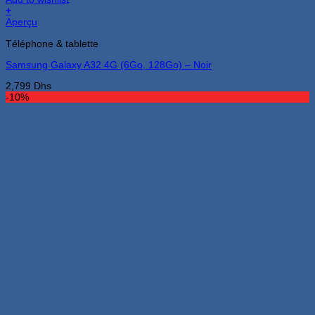
+
Aperçu
Téléphone & tablette
Samsung Galaxy A32 4G (6Go, 128Go) – Noir
2,799
Dhs
-10%