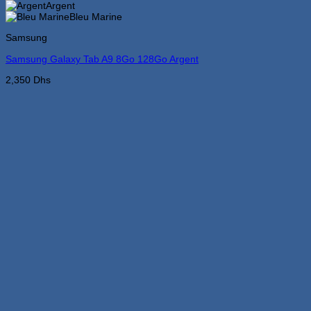
a
Argent
plusieurs
Bleu Marine
variations.
Samsung
Les
options
Samsung Galaxy Tab A9 8Go 128Go Argent
peuvent
être
2,350
Dhs
choisies
sur
la
page
du
produit