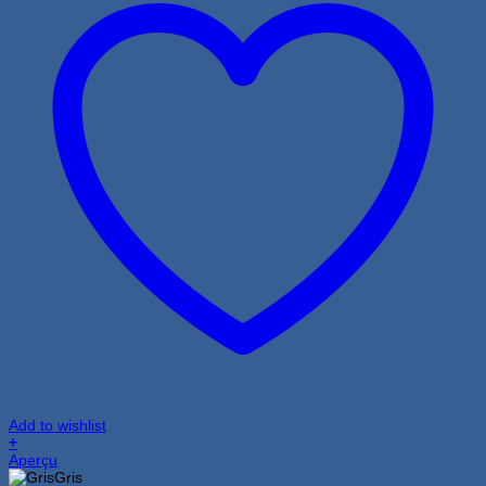
Add to wishlist
+
Ce
Aperçu
produit
Gris