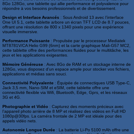
8Go 128Go, une tablette qui allie performance et polyvalence pour
répondre à vos besoins professionnels et de divertissement.
Design et Interface Avancés
: Sous Android 13 avec l’interface
One UI 5.1, cette tablette arbore un écran TFT LCD de 8.7 pouces,
offrant une résolution de 800 x 1340 pixels pour une expérience
visuelle immersive.
Performance Puissante
: Propulsée par le processeur Mediatek
MT8781V/CA Helio G99 (6nm) et la carte graphique Mali-G57 MC2,
cette tablette offre des performances fluides pour le multitâche, les
jeux et les applications exigeantes.
Mémoire Généreuse
: Avec 8Go de RAM et un stockage interne de
128Go, vous disposez d’un espace ample pour stocker vos fichiers,
applications et médias sans souci.
Connectivité Polyvalente
: Équipée de connectiques USB Type-C,
Jack 3,5 mm, Nano-SIM et eSIM, cette tablette offre une
connectivité flexible via Wifi, Bluetooth, Edge, Gprs, et les réseaux
3G et 4G.
Photographie et Vidéo
: Capturez des moments précieux avec
l’appareil photo arrière de 8 MP et réalisez des vidéos en Full HD
1080p@30fps. La caméra frontale de 2 MP est idéale pour des
appels vidéo nets.
Autonomie Longue Durée
: La batterie Li-Po 5100 mAh offre une