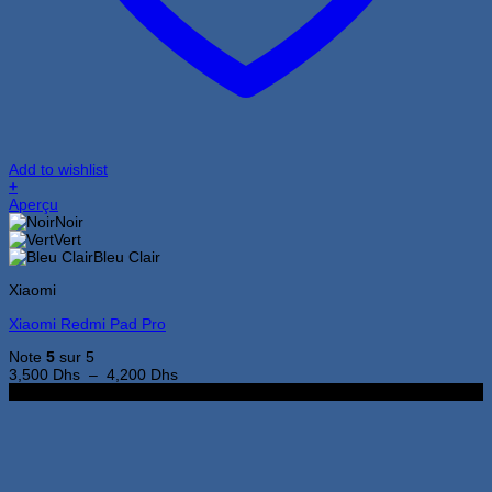
Add to wishlist
+
Ce
Aperçu
produit
Noir
a
Vert
plusieurs
Bleu Clair
variations.
Xiaomi
Les
options
Xiaomi Redmi Pad Pro
peuvent
être
Note
5
sur 5
choisies
Plage
3,500
Dhs
–
4,200
Dhs
sur
de
8Go 128Go
la
prix :
page
3,500 Dhs
du
à
produit
4,200 Dhs