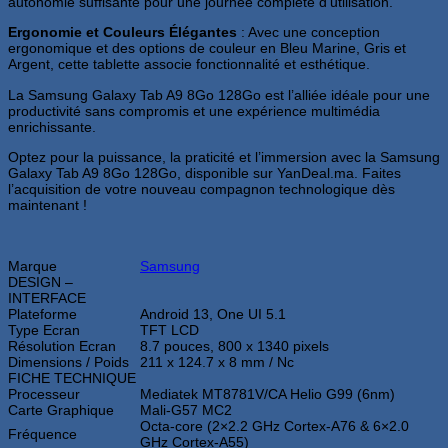
autonomie suffisante pour une journée complète d’utilisation.
Ergonomie et Couleurs Élégantes
: Avec une conception
ergonomique et des options de couleur en Bleu Marine, Gris et
Argent, cette tablette associe fonctionnalité et esthétique.
La Samsung Galaxy Tab A9 8Go 128Go est l’alliée idéale pour une
productivité sans compromis et une expérience multimédia
enrichissante.
Optez pour la puissance, la praticité et l’immersion avec la Samsung
Galaxy Tab A9 8Go 128Go, disponible sur YanDeal.ma. Faites
l’acquisition de votre nouveau compagnon technologique dès
maintenant !
Marque
Samsung
DESIGN –
INTERFACE
Plateforme
Android 13, One UI 5.1
Type Ecran
TFT LCD
Résolution Ecran
8.7 pouces, 800 x 1340 pixels
Dimensions / Poids
211 x 124.7 x 8 mm / Nc
FICHE TECHNIQUE
Processeur
Mediatek MT8781V/CA Helio G99 (6nm)
Carte Graphique
Mali-G57 MC2
Octa-core (2×2.2 GHz Cortex-A76 & 6×2.0
Fréquence
GHz Cortex-A55)