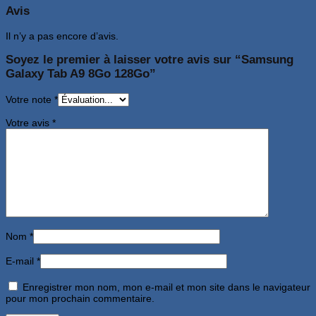
Avis
Il n’y a pas encore d’avis.
Soyez le premier à laisser votre avis sur “Samsung
Galaxy Tab A9 8Go 128Go”
Votre note
*
Votre avis
*
Nom
*
E-mail
*
Enregistrer mon nom, mon e-mail et mon site dans le navigateur
pour mon prochain commentaire.