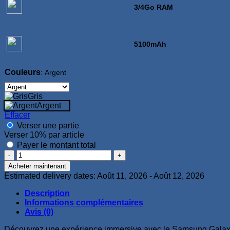
3/4Go RAM
5100mAh
Couleurs
:
Argent
Gris
Argent
Effacer
Verser une partie
Verser
10%
par article
Payer le montant total
quantité
de
Acheter maintenant
Samsung
Estimated delivery dates: Août 11, 2026 - Août 12, 2026
Galaxy
Tab
Description
A7
Informations complémentaires
Lite
Avis (0)
3Go
32Go
Découvrez une expérience immersive avec le Samsung Galaxy 