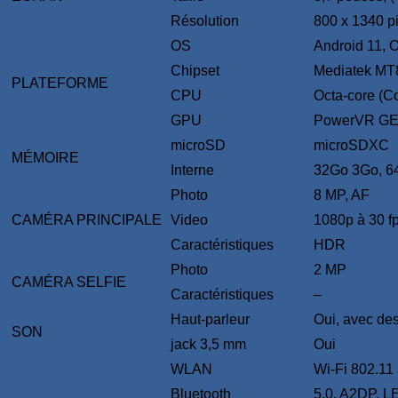
Résolution
800 x 1340 pi
OS
Android 11, 
Chipset
Mediatek MT
PLATEFORME
CPU
Octa-core (C
GPU
PowerVR GE
microSD
microSDXC
MÉMOIRE
Interne
32Go 3Go, 6
Photo
8 MP, AF
CAMÉRA PRINCIPALE
Video
1080p à 30 f
Caractéristiques
HDR
Photo
2 MP
CAMÉRA SELFIE
Caractéristiques
–
Haut-parleur
Oui, avec des
SON
jack 3,5 mm
Oui
WLAN
Wi-Fi 802.11 a
Bluetooth
5.0, A2DP, L