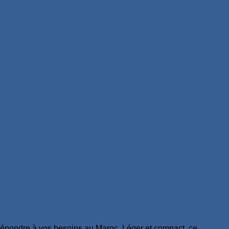
pondre à vos besoins au Maroc. Léger et compact, ce