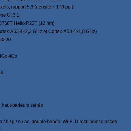
xels, rapport 5:3 (densité ~ 179 ppi)
One UI 3.1
8768T Helio P22T (12 nm)
ortex-A53 4×2,3 GHz et Cortex-A53 4×1,8 GHz)
8320
4Go 4Go
ps
 haut-parleurs stéréo
 / b / g / n / ac, double bande, Wi-Fi Direct, point d’accès
E