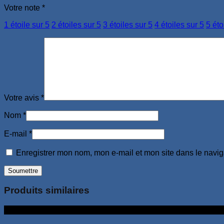
Votre note
*
1 étoile sur 5
2 étoiles sur 5
3 étoiles sur 5
4 étoiles sur 5
5 éto
Votre avis
*
Nom
*
E-mail
*
Enregistrer mon nom, mon e-mail et mon site dans le navi
Produits similaires
8Go 128Go