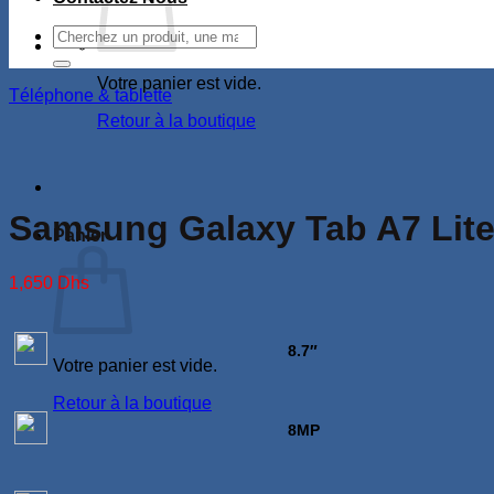
Recherche
pour :
Votre panier est vide.
Téléphone & tablette
Retour à la boutique
Samsung Galaxy Tab A7 Lite
Panier
1,650
Dhs
8.7″
Votre panier est vide.
Retour à la boutique
8MP