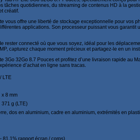
 tâches quotidiennes, du streaming de contenus HD à la gestio
 créatif.
e vous offre une liberté de stockage exceptionnelle pour vos p
e différentes applications. Son processeur puissant vous garantit
de rester connecté où que vous soyez, idéal pour les déplaceme
8 MP, capturez chaque moment précieux et partagez-le en un inst
3Go 32Go 8.7 Pouces et profitez d’une livraison rapide au Ma
périence d’achat en ligne sans tracas.
/ LTE
7 x 8 mm
, 371 g (LTE)
re, dos en aluminium, cadre en aluminium, extrémités en plast
~ 81,1% rapport écran / corps)