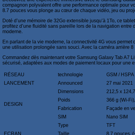
8.7
compagnon polyvalent offre une performance optimale pour vos
Pouces
8.7 pouces vous plonge au cœur de chaque vidéo, jeu ou projet
Argent
Doté d’une mémoire de 32Go extensible jusqu’à 1To, ce tablett
profitez d’une fluidité sans pareille lors de la navigation entr
moderne.
En parlant de la vie moderne, la connectivité 4G vous permet 
une utilisation prolongée sans souci. Avec la caméra arrière 
Commandez dès maintenant votre Samsung Galaxy Tab A7 Lite 
sécurisé, adaptées aux modes de paiement locaux pour une ex
RÉSEAU
technologie
GSM / HSPA 
LANCEMENT
Announced
27 mai 2021
Dimensions
212,5 x 124,
Poids
366 g (Wi-Fi)
DESIGN
Fabrication
Façade en ver
SIM
Nano SIM
Type
TFT
ECRAN
Taille
8,7 pouces, (