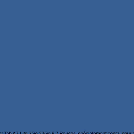
Tab A7 Lite 3Go 32Go 8.7 Pouces, spécialement conçu pour ré