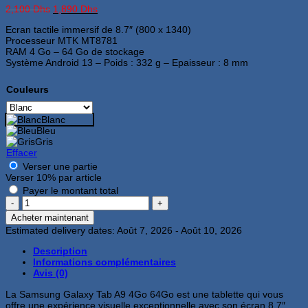
Le
Le
2,100
Dhs
1,890
Dhs
prix
prix
Ecran tactile immersif de 8.7″ (800 x 1340)
initial
actuel
Processeur MTK MT8781
était :
est :
RAM 4 Go – 64 Go de stockage
2,100 Dhs.
1,890 Dhs.
Système Android 13 – Poids : 332 g – Epaisseur : 8 mm
Couleurs
Blanc
Bleu
Gris
Effacer
Verser une partie
Verser
10%
par article
Payer le montant total
quantité
de
Acheter maintenant
Samsung
Estimated delivery dates: Août 7, 2026 - Août 10, 2026
Galaxy
Tab
Description
A9
Informations complémentaires
4Go
Avis (0)
64Go
Blanc
La Samsung Galaxy Tab A9 4Go 64Go est une tablette qui vous
offre une expérience visuelle exceptionnelle avec son écran 8.7″