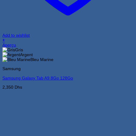
Add to wishlist
+
Ce
Aperçu
produit
Gris
a
Argent
plusieurs
Bleu Marine
variations.
Samsung
Les
options
Samsung Galaxy Tab A9 8Go 128Go
peuvent
être
2,350
Dhs
choisies
sur
la
page
du
produit