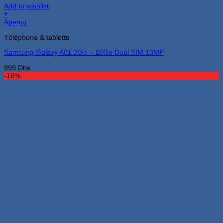
Add to wishlist
+
Ce
Aperçu
produit
Téléphone & tablette
a
plusieurs
Samsung Galaxy A01 2Go – 16Go Dual SIM 13MP
variations.
Les
999
Dhs
options
-16%
peuvent
être
choisies
sur
la
page
du
produit