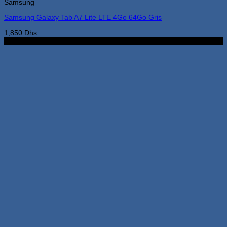
Samsung
variations.
Les
Samsung Galaxy Tab A7 Lite LTE 4Go 64Go Gris
options
peuvent
1,850
Dhs
être
8Go 128Go
choisies
sur
la
page
du
produit