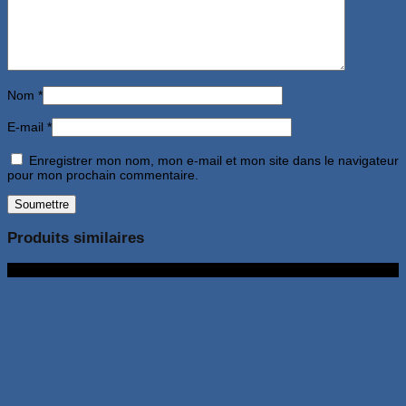
Nom
*
E-mail
*
Enregistrer mon nom, mon e-mail et mon site dans le navigateur
pour mon prochain commentaire.
Produits similaires
8Go 128Go