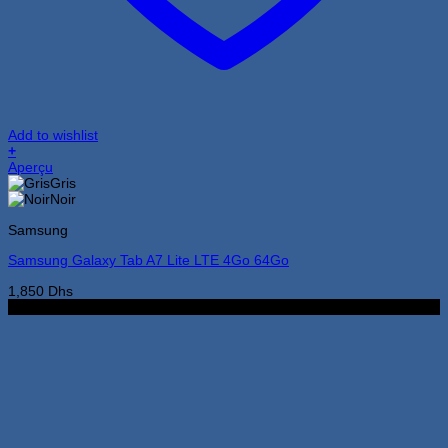
Add to wishlist
+
Ce
Aperçu
produit
Gris
a
Noir
plusieurs
Samsung
variations.
Les
Samsung Galaxy Tab A7 Lite LTE 4Go 64Go
options
peuvent
1,850
Dhs
être
4Go 64Go
choisies
sur
la
page
du
produit