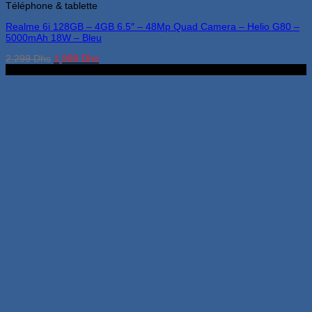
Téléphone & tablette
Realme 6i 128GB – 4GB 6.5″ – 48Mp Quad Camera – Helio G80 –
5000mAh 18W – Bleu
Le
Le
2,299
Dhs
1,999
Dhs
prix
prix
4Go 64Go
initial
actuel
était :
est :
2,299 Dhs.
1,999 Dhs.