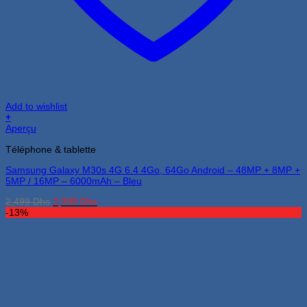
Add to wishlist
+
Aperçu
Téléphone & tablette
Samsung Galaxy M30s 4G 6.4 4Go, 64Go Android – 48MP + 8MP +
5MP / 16MP – 6000mAh – Bleu
Le
Le
2,499
Dhs
2,099
Dhs
prix
prix
-13%
initial
actuel
était :
est :
2,499 Dhs.
2,099 Dhs.