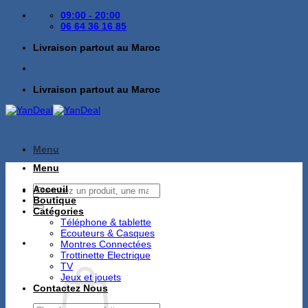
Passer
09:00 - 20:00
au
06 64 36 16 85
contenu
Livraison partout au Maroc
Livraison partout au Maroc
Menu
Menu
Recherche
Acceuil
pour :
Boutique
Catégories
Téléphone & tablette
Ecouteurs & Casques
Montres Connectées
Trottinette Electrique
TV
Jeux et jouets
Contactez Nous