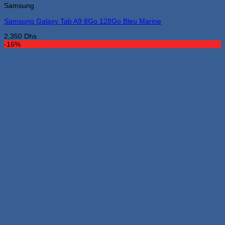
Samsung
Les
options
Samsung Galaxy Tab A9 8Go 128Go Bleu Marine
peuvent
être
2,350
Dhs
choisies
-16%
sur
la
page
du
produit