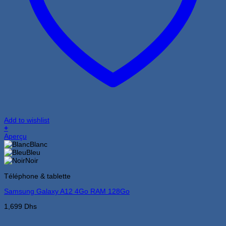
Add to wishlist
+
Ce
Aperçu
produit
Blanc
a
Bleu
plusieurs
Noir
variations.
Téléphone & tablette
Les
options
Samsung Galaxy A12 4Go RAM 128Go
peuvent
être
1,699
Dhs
choisies
sur
la