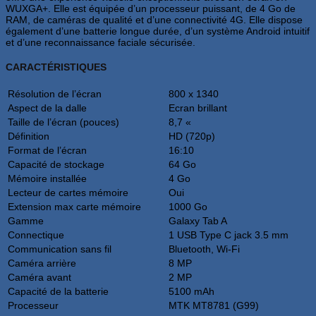
WUXGA+. Elle est équipée d’un processeur puissant, de 4 Go de
RAM, de caméras de qualité et d’une connectivité 4G. Elle dispose
également d’une batterie longue durée, d’un système Android intuitif
et d’une reconnaissance faciale sécurisée.
CARACTÉRISTIQUES
Résolution de l’écran
800 x 1340
Aspect de la dalle
Ecran brillant
Taille de l’écran (pouces)
8,7 «
Définition
HD (720p)
Format de l’écran
16:10
Capacité de stockage
64 Go
Mémoire installée
4 Go
Lecteur de cartes mémoire
Oui
Extension max carte mémoire
1000 Go
Gamme
Galaxy Tab A
Connectique
1 USB Type C jack 3.5 mm
Communication sans fil
Bluetooth, Wi-Fi
Caméra arrière
8 MP
Caméra avant
2 MP
Capacité de la batterie
5100 mAh
Processeur
MTK MT8781 (G99)