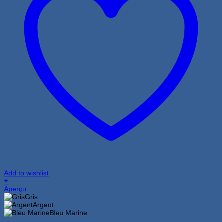
Add to wishlist
+
Ce
Aperçu
produit
Gris
a
Argent
plusieurs
Bleu Marine
variations.