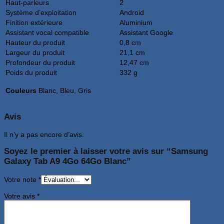
Haut-parleurs
2
Système d’exploitation
Android
Finition extérieure
Aluminium
Assistant vocal compatible
Assistant Google
Hauteur du produit
0,8 cm
Largeur du produit
21,1 cm
Profondeur du produit
12,47 cm
Poids du produit
332 g
Couleurs
Blanc, Bleu, Gris
Avis
Il n’y a pas encore d’avis.
Soyez le premier à laisser votre avis sur “Samsung
Galaxy Tab A9 4Go 64Go Blanc”
Votre note
*
Votre avis
*