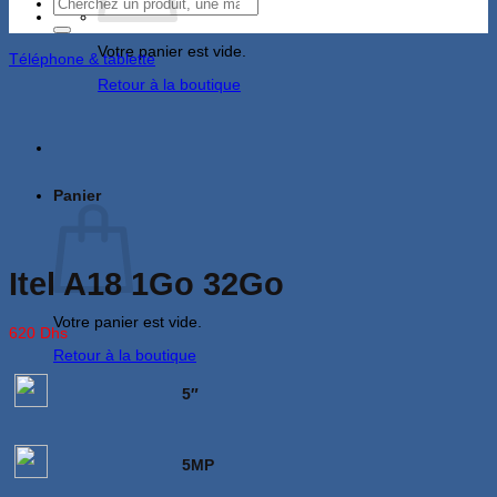
Recherche
pour :
Votre panier est vide.
Téléphone & tablette
Retour à la boutique
Panier
Itel A18 1Go 32Go
Votre panier est vide.
620
Dhs
Retour à la boutique
5″
5MP