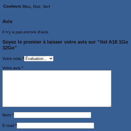
Couleurs
Bleu, Noir, Vert
Avis
Il n’y a pas encore d’avis.
Soyez le premier à laisser votre avis sur “Itel A18 1Go
32Go”
Votre note
*
Votre avis
*
Nom
*
E-mail
*