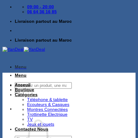
Passer
09:00 - 20:00
au
06 64 36 16 85
contenu
Livraison partout au Maroc
Livraison partout au Maroc
Menu
Menu
Recherche
Acceuil
pour :
Boutique
Catégories
Téléphone & tablette
Ecouteurs & Casques
Montres Connectées
Trottinette Electrique
TV
Jeux et jouets
Contactez Nous