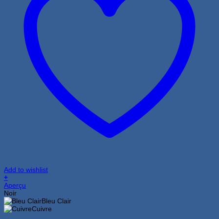
Add to wishlist
+
Ce
Aperçu
produit
Noir
a
Bleu Clair
plusieurs
Cuivre
variations.