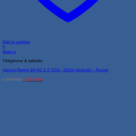
Add to wishlist
+
Aperçu
Téléphone & tablette
Xiaomi Redmi 8A 4G 6.2 (2Go, 32Go) Android – Rouge
Le
Le
1,399
Dhs
1,199
Dhs
prix
prix
initial
actuel
était :
est :
1,399 Dhs.
1,199 Dhs.