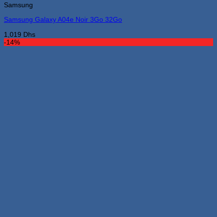
Samsung
Les
options
Samsung Galaxy A04e Noir 3Go 32Go
peuvent
être
1,019
Dhs
choisies
-14%
sur
la
page
du
produit