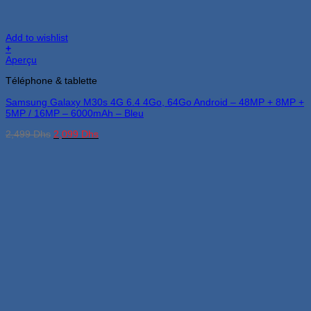
Add to wishlist
+
Aperçu
Téléphone & tablette
Samsung Galaxy M30s 4G 6.4 4Go, 64Go Android – 48MP + 8MP +
5MP / 16MP – 6000mAh – Bleu
Le
Le
2,499
Dhs
2,099
Dhs
prix
prix
initial
actuel
était :
est :
2,499 Dhs.
2,099 Dhs.