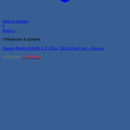
Add to wishlist
+
Aperçu
Téléphone & tablette
Xiaomi Redmi 8A 4G 6.2 (2Go, 32Go) Android – Rouge
Le
Le
1,399
Dhs
1,199
Dhs
prix
prix
initial
actuel
était :
est :
1,399 Dhs.
1,199 Dhs.