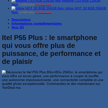
Realme C53 6GB 128GB
Le
Le
Noir
1,699
Dhs
1,520
Dhs
prix
prix
Infinix HOT 30 8GB 256GB
initial
Le
actuel
Le
Noir
1,799
Dhs
1,390
Dhs
était :
prix
est :
prix
Description
1,699 Dhs.
initial
1,520 Dhs.
actuel
Informations complémentaires
était :
est :
Avis (0)
1,799 Dhs.
1,390 Dhs.
Itel P55 Plus : le smartphone
qui vous offre plus de
puissance, de performance et
de plaisir