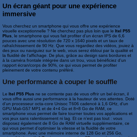
U
n écran géant pour une expérience
immersive
Vous cherchez un smartphone qui vous offre une expérience
visuelle exceptionnelle ? Ne cherchez pas plus loin que le
Itel P55
Plus
, le smartphone qui vous fait profiter d’un écran IPS de 6,6
pouces avec une résolution de 720 x 1640 pixels et un taux de
rafraîchissement de 90 Hz. Que vous regardiez des vidéos, jouiez à
des jeux ou naviguiez sur le web, vous serez ébloui par la qualité et
la fluidité de l’affichage. De plus, grâce au design sans bordures et
à la caméra frontale intégrée dans un trou, vous bénéficiez d’un
rapport écran/corps de 90%, ce qui vous permet de profiter
pleinement de votre contenu préféré.
Une performance à couper le souffle
Le
Itel P55 Plus
ne se contente pas de vous offrir un bel écran, il
vous offre aussi une performance à la hauteur de vos attentes. Doté
d’un processeur octa-core Unisoc T606 cadencé à 1,6 GHz, d’un
GPU Mali-G57 MP1 et de 4+4 Go et 8+8 Go de RAM, ce
smartphone vous permet de faire tourner toutes vos applications et
vos jeux sans ralentissement ni lag. Et ce n’est pas tout : vous
disposez également de 8 Go de RAM virtuelle supplémentaire, ce
qui vous permet d’optimiser la vitesse et la fluidité de votre
smartphone. Avec une mémoire interne de 128 Go et 256 Go,