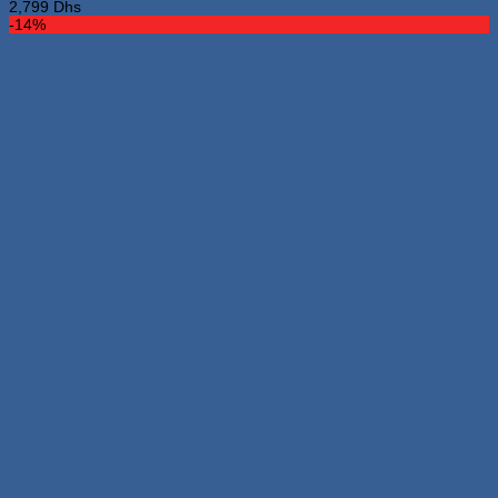
2,799
Dhs
-14%