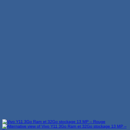
était :
est :
1,599 Dhs.
1,455 Dhs.