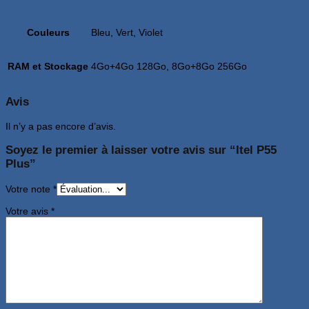
Couleurs
Bleu, Vert, Violet
RAM et Stockage
4Go+4Go 128Go, 8Go+8Go 256Go
Avis
Il n’y a pas encore d’avis.
Soyez le premier à laisser votre avis sur “Itel P55
Plus”
Votre note
*
Votre avis
*