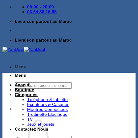
Passer
09:00 - 20:00
au
06 64 36 16 85
contenu
Livraison partout au Maroc
Livraison partout au Maroc
Menu
Menu
Recherche
Acceuil
pour :
Boutique
Catégories
Téléphone & tablette
Ecouteurs & Casques
Montres Connectées
Trottinette Electrique
TV
Jeux et jouets
Contactez Nous