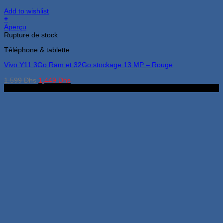
Add to wishlist
+
Aperçu
Rupture de stock
Téléphone & tablette
Vivo Y11 3Go Ram et 32Go stockage 13 MP – Rouge
Le
Le
1,599
Dhs
1,449
Dhs
prix
prix
3Go 32Go
initial
actuel
était :
est :
1,599 Dhs.
1,449 Dhs.