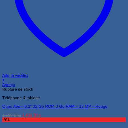
Add to wishlist
+
Aperçu
Rupture de stock
Téléphone & tablette
Oppo A5s – 6.2″ 32 Go ROM 3 Go RAM – 13 MP – Rouge
Le
Le
1,599
Dhs
1,455
Dhs
prix
prix
-9%
initial
actuel