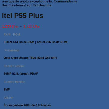
Itel P55 Plus
Plage
1,230
Dhs
–
1,520
Dhs
de
prix :
RAM | ROM
1,230 Dhs
à
8+8 et 4+4 Go de RAM | 128 et 256 Go de ROM
1,520 Dhs
Processeur
Octa-Core Unisoc T606 | Mali-G57 MP1
Caméra arrière
50MP f/1.8, (large), PDAF
Caméra frontale
8MP
Afficher
Écran perforé 90Hz de 6.6 Pouces