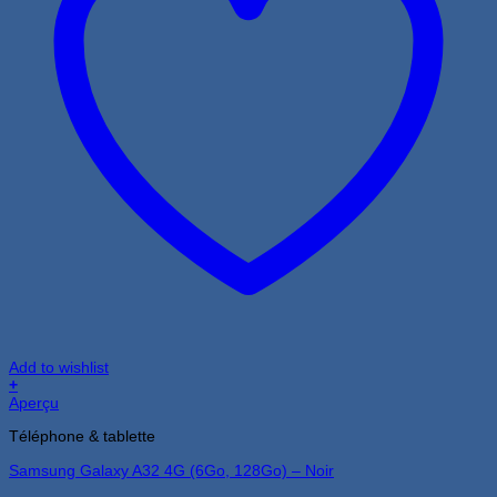
Add to wishlist
+
Aperçu
Téléphone & tablette
Samsung Galaxy A32 4G (6Go, 128Go) – Noir