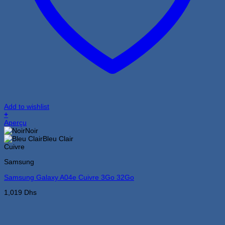
Add to wishlist
+
Ce
Aperçu
produit
Noir
a
Bleu Clair
plusieurs
Cuivre
variations.
Samsung
Les
options
Samsung Galaxy A04e Cuivre 3Go 32Go
peuvent
être
1,019
Dhs
choisies
sur
la
page