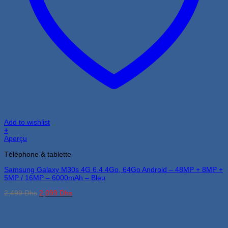
Add to wishlist
+
Aperçu
Téléphone & tablette
Samsung Galaxy M30s 4G 6.4 4Go, 64Go Android – 48MP + 8MP +
5MP / 16MP – 6000mAh – Bleu
Le
Le
2,499
Dhs
2,099
Dhs
prix
prix
initial
actuel
était :
est :
2,499 Dhs.
2,099 Dhs.