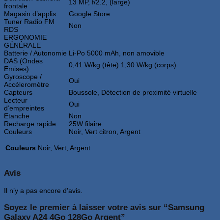
13 MP, f/2.2, (large)
frontale
Magasin d’applis
Google Store
Tuner Radio FM
Non
RDS
ERGONOMIE
GÉNÉRALE
Batterie / Autonomie
Li-Po 5000 mAh, non amovible
DAS (Ondes
0,41 W/kg (tête) 1,30 W/kg (corps)
Emises)
Gyroscope /
Oui
Accéleromètre
Capteurs
Boussole, Détection de proximité virtuelle
Lecteur
Oui
d’empreintes
Etanche
Non
Recharge rapide
25W filaire
Couleurs
Noir, Vert citron, Argent
Couleurs
Noir, Vert, Argent
Avis
Il n’y a pas encore d’avis.
Soyez le premier à laisser votre avis sur “Samsung
Galaxy A24 4Go 128Go Argent”