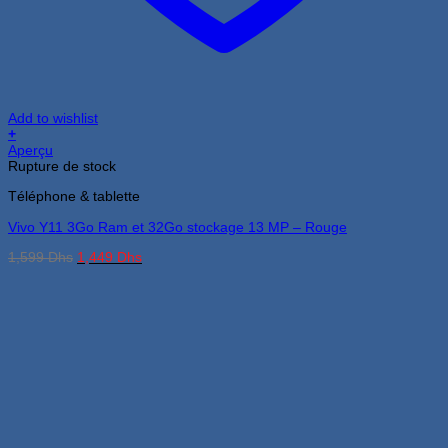
Add to wishlist
+
Aperçu
Rupture de stock
Téléphone & tablette
Vivo Y11 3Go Ram et 32Go stockage 13 MP – Rouge
Le
Le
1,599
Dhs
1,449
Dhs
prix
prix
initial
actuel
était :
est :
1,599 Dhs.
1,449 Dhs.