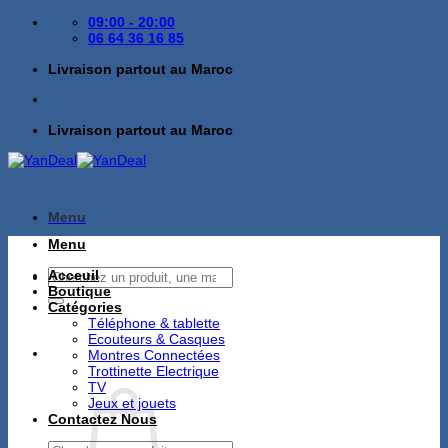
Passer
09:00 - 20:00
au
06 64 36 16 85
contenu
Livraison partout au Maroc
Livraison partout au Maroc
Menu
Menu
Recherche
Acceuil
pour :
Boutique
Catégories
Téléphone & tablette
Ecouteurs & Casques
Montres Connectées
Trottinette Electrique
TV
Jeux et jouets
Contactez Nous