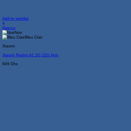
Add to wishlist
+
Ce
Aperçu
produit
Noir
a
Bleu Clair
plusieurs
Xiaomi
variations.
Les
Xiaomi Redmi A2 2G 32G Noir
options
peuvent
849
Dhs
être
choisies
sur
la
page
du
produit