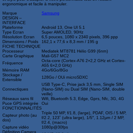
ergonomique et facile à manipuler.
Marque
Samsung
DESIGN –
INTERFACE
Plateforme
Android 13, One UI 5.1
Type Ecran
Super AMOLED, 90Hz
Résolution Ecran
6,5 pouces, 1080 x 2340 pixels, 396 ppp
Dimensions / Poids
162,1 x 77,6 x 8,3 mm / 195 g
FICHE TECHNIQUE
Processeur
Mediatek MT8781 Hélio G99 (6nm)
Carte Graphique
Mali-G57 MC2
Octa-core (Cortex-A76 2×2,2 GHz et Cortex-
Fréquence
A55 6×2,0 GHz)
Mémoire RAM
4Go/6Go/8Go
Stockage /
128Go / OUi microSDXC
Extensible
USB Type-C, Prise jack 3,5 mm, Single SIM
Connectiques
(Nano-SIM) ou Dual SIM (Nano-SIM, double
veille)
Réseaux sans fil
Wifi, Bluetooth 5.3, Edge, Gprs, Nfc, 3G, 4G
Puce GPS intégrée
Oui
FONCTIONNALITÉS
Triple 50 MP, f/1.8, (large), PDAF, OIS / 5 MP,
Capteur photo (au
f/2.2, 123˚ (ultra large), 1/5″, 1.12µm / 2 MP,
dos)
f/2.4, (macro)
Capture vidéo
1080p@30fps
Définition Camera