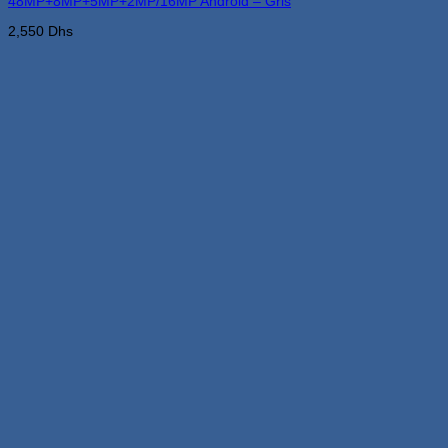
48MP+8MP+5MP+2MP/16MP Android – Gris
2,550
Dhs