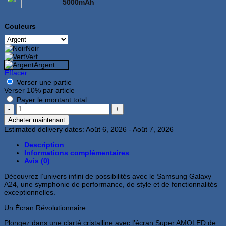
5000mAh
Couleurs
Noir
Vert
Argent
Effacer
Verser une partie
Verser
10%
par article
Payer le montant total
quantité
de
Acheter maintenant
Samsung
Estimated delivery dates: Août 6, 2026 - Août 7, 2026
Galaxy
A24
Description
4Go
Informations complémentaires
128Go
Avis (0)
Argent
Découvrez l’univers infini de possibilités avec le Samsung Galaxy
A24, une symphonie de performance, de style et de fonctionnalités
exceptionnelles.
Un Écran Révolutionnaire
Plongez dans une clarté cristalline avec l’écran Super AMOLED de