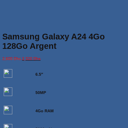
Samsung Galaxy A24 4Go
128Go Argent
Le
Le
2,600
Dhs
2,320
Dhs
prix
prix
initial
actuel
était :
est :
6.5″
2,600 Dhs.
2,320 Dhs.
50MP
4Go RAM