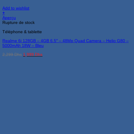
Add to wishlist
+
Aperçu
Rupture de stock
Téléphone & tablette
Realme 6i 128GB – 4GB 6.5″ – 48Mp Quad Camera – Helio G80 –
5000mAh 18W – Bleu
Le
Le
2,299
Dhs
1,999
Dhs
prix
prix
initial
actuel
était :
est :
2,299 Dhs.
1,999 Dhs.