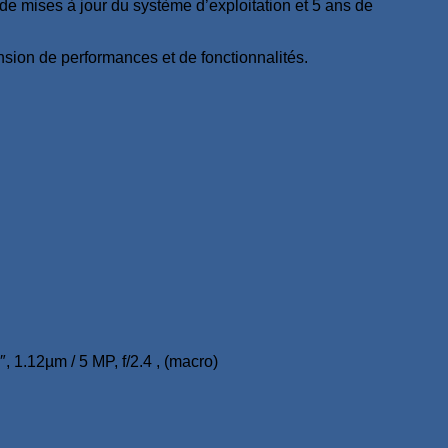
e mises à jour du système d’exploitation et 5 ans de
on de performances et de fonctionnalités.
″, 1.12µm / 5 MP, f/2.4 , (macro)