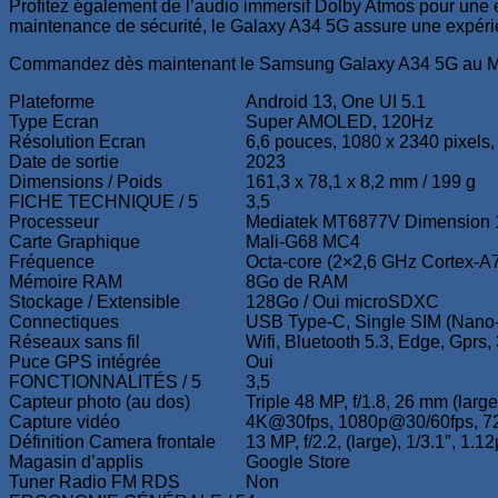
Profitez également de l’audio immersif Dolby Atmos pour une e
maintenance de sécurité, le Galaxy A34 5G assure une expérien
Commandez dès maintenant le Samsung Galaxy A34 5G au Maroc
Plateforme
Android 13, One UI 5.1
Type Ecran
Super AMOLED, 120Hz
Résolution Ecran
6,6 pouces, 1080 x 2340 pixels
Date de sortie
2023
Dimensions / Poids
161,3 x 78,1 x 8,2 mm / 199 g
FICHE TECHNIQUE / 5
3,5
Processeur
Mediatek MT6877V Dimension 
Carte Graphique
Mali-G68 MC4
Fréquence
Octa-core (2×2,6 GHz Cortex-A
Mémoire RAM
8Go de RAM
Stockage / Extensible
128Go / Oui microSDXC
Connectiques
USB Type-C, Single SIM (Nano-S
Réseaux sans fil
Wifi, Bluetooth 5.3, Edge, Gprs,
Puce GPS intégrée
Oui
FONCTIONNALITÉS / 5
3,5
Capteur photo (au dos)
Triple 48 MP, f/1.8, 26 mm (large)
Capture vidéo
4K@30fps, 1080p@30/60fps, 
Définition Camera frontale
13 MP, f/2.2, (large), 1/3.1″, 1.1
Magasin d’applis
Google Store
Tuner Radio FM RDS
Non