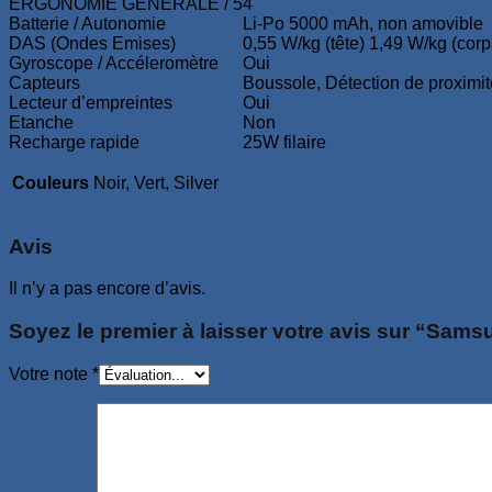
ERGONOMIE GÉNÉRALE / 5
4
Batterie / Autonomie
Li-Po 5000 mAh, non amovible
DAS (Ondes Emises)
0,55 W/kg (tête) 1,49 W/kg (corp
Gyroscope / Accéleromètre
Oui
Capteurs
Boussole, Détection de proximité
Lecteur d’empreintes
Oui
Etanche
Non
Recharge rapide
25W filaire
Couleurs
Noir, Vert, Silver
Avis
Il n’y a pas encore d’avis.
Soyez le premier à laisser votre avis sur “Sa
Votre note
*