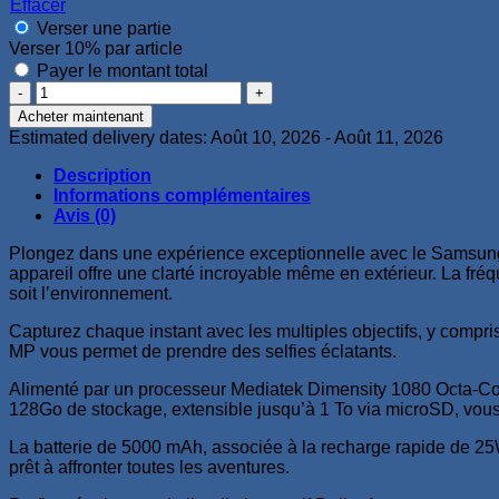
Effacer
Verser une partie
Verser
10%
par article
Payer le montant total
quantité
de
Acheter maintenant
Samsung
Estimated delivery dates: Août 10, 2026 - Août 11, 2026
Galaxy
A34
Description
5G
Informations complémentaires
8Go
Avis (0)
128Go
Plongez dans une expérience exceptionnelle avec le Samsun
appareil offre une clarté incroyable même en extérieur. La fr
soit l’environnement.
Capturez chaque instant avec les multiples objectifs, y comp
MP vous permet de prendre des selfies éclatants.
Alimenté par un processeur Mediatek Dimensity 1080 Octa-Core
128Go de stockage, extensible jusqu’à 1 To via microSD, vou
La batterie de 5000 mAh, associée à la recharge rapide de 25W,
prêt à affronter toutes les aventures.