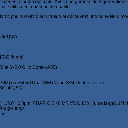
xpérience audio optimale. Avec une garantie de 4 générations d
ce utilisateur continue de qualité.
 pour une livraison rapide et découvrez une nouvelle dimensi
, 390 ppp
1080 (6 nm)
78 et 6×2,0 GHz Cortex-A55)
IM) ou Hybrid Dual SIM (Nano-SIM, double veille)
 3G, 4G, 5G
, 1/2.0″, 0.8µm, PDAF, OIS / 8 MP, f/2.2, 123˚, (ultra large), 1/4.0
720p@480fps
2µm