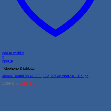
Add to wishlist
+
Aperçu
Téléphone & tablette
Xiaomi Redmi 8A 4G 6.2 (2Go, 32Go) Android – Rouge
Le
Le
1,399
Dhs
1,199
Dhs
prix
prix
initial
actuel
était :
est :
1,399 Dhs.
1,199 Dhs.