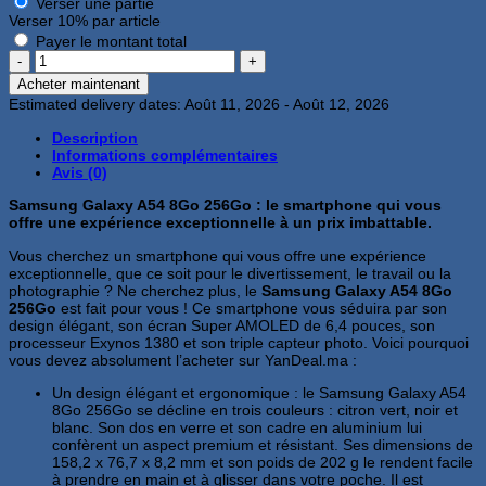
Verser une partie
Verser
10%
par article
Payer le montant total
quantité
de
Acheter maintenant
Samsung
Estimated delivery dates: Août 11, 2026 - Août 12, 2026
Galaxy
A54
Description
8Go
Informations complémentaires
256Go
Avis (0)
Samsung Galaxy A54 8Go 256Go : le smartphone qui vous
offre une expérience exceptionnelle à un prix imbattable.
Vous cherchez un smartphone qui vous offre une expérience
exceptionnelle, que ce soit pour le divertissement, le travail ou la
photographie ? Ne cherchez plus, le
Samsung Galaxy A54 8Go
256Go
est fait pour vous ! Ce smartphone vous séduira par son
design élégant, son écran Super AMOLED de 6,4 pouces, son
processeur Exynos 1380 et son triple capteur photo. Voici pourquoi
vous devez absolument l’acheter sur YanDeal.ma :
Un design élégant et ergonomique : le Samsung Galaxy A54
8Go 256Go se décline en trois couleurs : citron vert, noir et
blanc. Son dos en verre et son cadre en aluminium lui
confèrent un aspect premium et résistant. Ses dimensions de
158,2 x 76,7 x 8,2 mm et son poids de 202 g le rendent facile
à prendre en main et à glisser dans votre poche. Il est