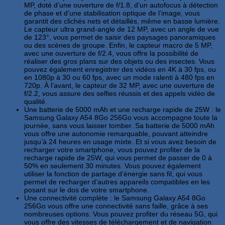
MP, doté d’une ouverture de f/1.8, d’un autofocus à détection
de phase et d’une stabilisation optique de l’image, vous
garantit des clichés nets et détaillés, même en basse lumière.
Le capteur ultra grand-angle de 12 MP, avec un angle de vue
de 123°, vous permet de saisir des paysages panoramiques
ou des scènes de groupe. Enfin, le capteur macro de 5 MP,
avec une ouverture de f/2.4, vous offre la possibilité de
réaliser des gros plans sur des objets ou des insectes. Vous
pouvez également enregistrer des vidéos en 4K à 30 fps, ou
en 1080p à 30 ou 60 fps, avec un mode ralenti à 480 fps en
720p. À l’avant, le capteur de 32 MP, avec une ouverture de
f/2.2, vous assure des selfies réussis et des appels vidéo de
qualité.
Une batterie de 5000 mAh et une recharge rapide de 25W : le
Samsung Galaxy A54 8Go 256Go vous accompagne toute la
journée, sans vous laisser tomber. Sa batterie de 5000 mAh
vous offre une autonomie remarquable, pouvant atteindre
jusqu’à 24 heures en usage mixte. Et si vous avez besoin de
recharger votre smartphone, vous pouvez profiter de la
recharge rapide de 25W, qui vous permet de passer de 0 à
50% en seulement 30 minutes. Vous pouvez également
utiliser la fonction de partage d’énergie sans fil, qui vous
permet de recharger d’autres appareils compatibles en les
posant sur le dos de votre smartphone.
Une connectivité complète : le Samsung Galaxy A54 8Go
256Go vous offre une connectivité sans faille, grâce à ses
nombreuses options. Vous pouvez profiter du réseau 5G, qui
vous offre des vitesses de téléchargement et de navigation