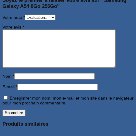
Soyez le premier à laisser votre avis sur “Samsung
Galaxy A54 8Go 256Go”
Votre note
*
Votre avis
*
Nom
*
E-mail
*
Enregistrer mon nom, mon e-mail et mon site dans le navigateur
pour mon prochain commentaire.
Produits similaires