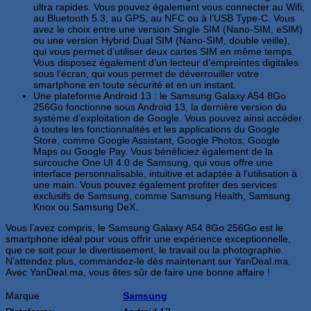
ultra rapides. Vous pouvez également vous connecter au Wifi,
au Bluetooth 5.3, au GPS, au NFC ou à l’USB Type-C. Vous
avez le choix entre une version Single SIM (Nano-SIM, eSIM)
ou une version Hybrid Dual SIM (Nano-SIM, double veille),
qui vous permet d’utiliser deux cartes SIM en même temps.
Vous disposez également d’un lecteur d’empreintes digitales
sous l’écran, qui vous permet de déverrouiller votre
smartphone en toute sécurité et en un instant.
Une plateforme Android 13 : le Samsung Galaxy A54 8Go
256Go fonctionne sous Android 13, la dernière version du
système d’exploitation de Google. Vous pouvez ainsi accéder
à toutes les fonctionnalités et les applications du Google
Store, comme Google Assistant, Google Photos, Google
Maps ou Google Pay. Vous bénéficiez également de la
surcouche One UI 4.0 de Samsung, qui vous offre une
interface personnalisable, intuitive et adaptée à l’utilisation à
une main. Vous pouvez également profiter des services
exclusifs de Samsung, comme Samsung Health, Samsung
Knox ou Samsung DeX.
Vous l’avez compris, le Samsung Galaxy A54 8Go 256Go est le
smartphone idéal pour vous offrir une expérience exceptionnelle,
que ce soit pour le divertissement, le travail ou la photographie.
N’attendez plus, commandez-le dès maintenant sur YanDeal.ma.
Avec YanDeal.ma, vous êtes sûr de faire une bonne affaire !
Marque
Samsung