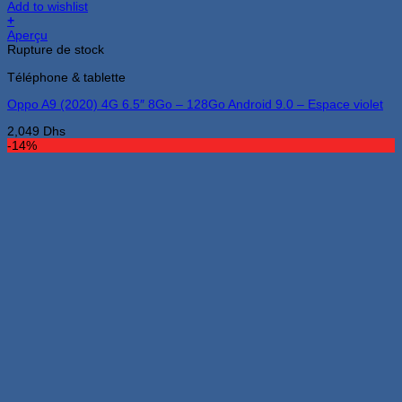
Add to wishlist
+
Aperçu
Rupture de stock
Téléphone & tablette
Oppo A9 (2020) 4G 6.5″ 8Go – 128Go Android 9.0 – Espace violet
2,049
Dhs
-14%