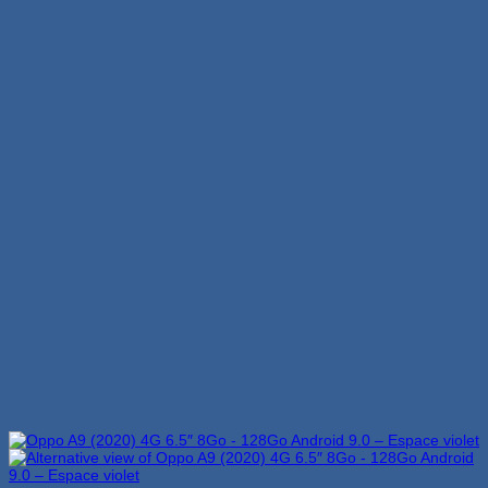
était :
est :
1,499 Dhs.
1,349 Dhs.