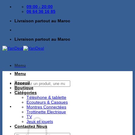
Passer
09:00 - 20:00
au
06 64 36 16 85
contenu
Livraison partout au Maroc
Livraison partout au Maroc
Menu
Menu
Recherche
Acceuil
pour :
Boutique
Catégories
Téléphone & tablette
Ecouteurs & Casques
Montres Connectées
Trottinette Electrique
TV
Jeux et jouets
Contactez Nous