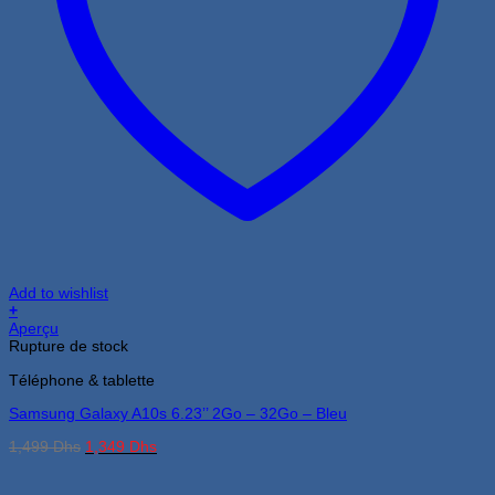
Add to wishlist
+
Aperçu
Rupture de stock
Téléphone & tablette
Samsung Galaxy A10s 6.23’’ 2Go – 32Go – Bleu
Le
Le
1,499
Dhs
1,349
Dhs
prix
prix
initial
actuel