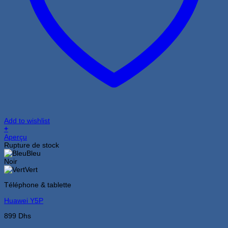
Add to wishlist
+
Ce
Aperçu
produit
Rupture de stock
a
Bleu
plusieurs
Noir
variations.
Vert
Les
Téléphone & tablette
options
peuvent
Huawei Y5P
être
choisies
899
Dhs
sur
la