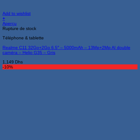
Add to wishlist
+
Aperçu
Rupture de stock
Téléphone & tablette
Realme C11 32Go+2Go 6.5″ – 5000mAh – 13Mp+2Mp AI double
caméra – Helio G35 – Gris
1,149
Dhs
-10%