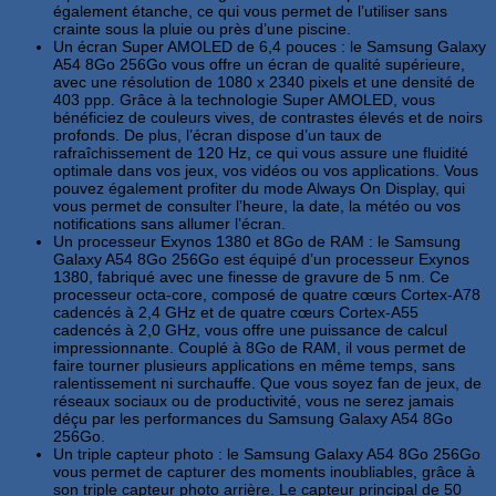
également étanche, ce qui vous permet de l’utiliser sans
crainte sous la pluie ou près d’une piscine.
Un écran Super AMOLED de 6,4 pouces : le Samsung Galaxy
A54 8Go 256Go vous offre un écran de qualité supérieure,
avec une résolution de 1080 x 2340 pixels et une densité de
403 ppp. Grâce à la technologie Super AMOLED, vous
bénéficiez de couleurs vives, de contrastes élevés et de noirs
profonds. De plus, l’écran dispose d’un taux de
rafraîchissement de 120 Hz, ce qui vous assure une fluidité
optimale dans vos jeux, vos vidéos ou vos applications. Vous
pouvez également profiter du mode Always On Display, qui
vous permet de consulter l’heure, la date, la météo ou vos
notifications sans allumer l’écran.
Un processeur Exynos 1380 et 8Go de RAM : le Samsung
Galaxy A54 8Go 256Go est équipé d’un processeur Exynos
1380, fabriqué avec une finesse de gravure de 5 nm. Ce
processeur octa-core, composé de quatre cœurs Cortex-A78
cadencés à 2,4 GHz et de quatre cœurs Cortex-A55
cadencés à 2,0 GHz, vous offre une puissance de calcul
impressionnante. Couplé à 8Go de RAM, il vous permet de
faire tourner plusieurs applications en même temps, sans
ralentissement ni surchauffe. Que vous soyez fan de jeux, de
réseaux sociaux ou de productivité, vous ne serez jamais
déçu par les performances du Samsung Galaxy A54 8Go
256Go.
Un triple capteur photo : le Samsung Galaxy A54 8Go 256Go
vous permet de capturer des moments inoubliables, grâce à
son triple capteur photo arrière. Le capteur principal de 50