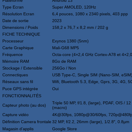
Plateforme
Android 13
Type Ecran
Super AMOLED, 120Hz
Résolution Ecran
6,4 pouces, 1080 x 2340 pixels, 403 ppp
Date de sortie
2023
Dimensions / Poids
158,2 x 76,7 x 8,2 mm / 202 g
FICHE TECHNIQUE
Processeur
Exynos 1380 (5nm)
Carte Graphique
Mali-G68 MP5
Fréquence
Octa-core (4×2,4 GHz Cortex-A78 et 4×2,
Mémoire RAM
8Go de RAM
Stockage / Extensible
256Go / Non
Connectiques
USB Type-C, Single SIM (Nano-SIM, eSIM) 
Réseaux sans fil
Wifi, Bluetooth 5.3, Edge, Gprs, 3G, 4G, 5
Puce GPS intégrée
Oui
FONCTIONNALITÉS
Triple 50 MP, f/1.8, (large), PDAF, OIS / 12 
Capteur photo (au dos)
(macro)
Capture vidéo
4K@30fps, 1080p@30/60fps, 720p@480f
Définition Camera frontale
32 MP, f/2.2, 26mm (large), 1/2.8″, 0.8µm
Magasin d’applis
Google Store