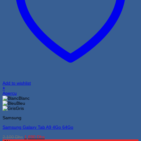
Add to wishlist
+
Ce
Aperçu
produit
Blanc
a
Bleu
plusieurs
Gris
variations.
Samsung
Les
options
Samsung Galaxy Tab A9 4Go 64Go
peuvent
être
Le
Le
2,100
Dhs
1,890
Dhs
choisies