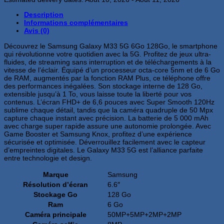
Galaxy
M33
Description
5G
Informations complémentaires
6Go
Avis (0)
128Go
Marron
Découvrez le Samsung Galaxy M33 5G 6Go 128Go, le smartphone
qui révolutionne votre quotidien avec la 5G. Profitez de jeux ultra-
fluides, de streaming sans interruption et de téléchargements à la
vitesse de l’éclair. Équipé d’un processeur octa-core 5nm et de 6 Go
de RAM, augmentés par la fonction RAM Plus, ce téléphone offre
des performances inégalées. Son stockage interne de 128 Go,
extensible jusqu’à 1 To, vous laisse toute la liberté pour vos
contenus. L’écran FHD+ de 6,6 pouces avec Super Smooth 120Hz
sublime chaque détail, tandis que la caméra quadruple de 50 Mpx
capture chaque instant avec précision. La batterie de 5 000 mAh
avec charge super rapide assure une autonomie prolongée. Avec
Game Booster et Samsung Knox, profitez d’une expérience
sécurisée et optimisée. Déverrouillez facilement avec le capteur
d’empreintes digitales. Le Galaxy M33 5G est l’alliance parfaite
entre technologie et design.
Marque
Samsung
Résolution d’écran
6.6″
Stockage Go
128 Go
Ram
6 Go
Caméra principale
50MP+5MP+2MP+2MP