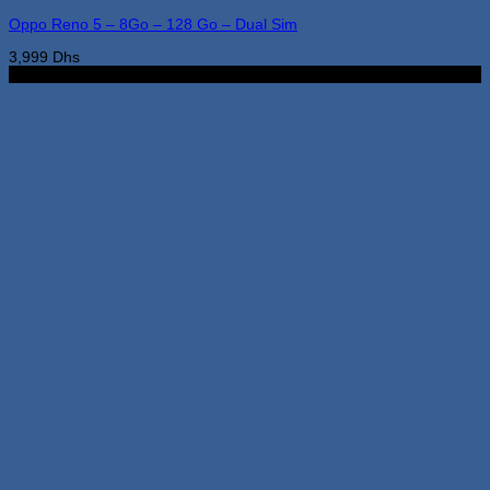
peuvent
Oppo Reno 5 – 8Go – 128 Go – Dual Sim
être
choisies
3,999
Dhs
sur
3Go 32Go
la
page
du
produit