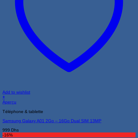
Add to wishlist
+
Ce
Aperçu
produit
Téléphone & tablette
a
plusieurs
Samsung Galaxy A01 2Go – 16Go Dual SIM 13MP
variations.
Les
999
Dhs
options
-16%
peuvent