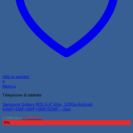
Add to wishlist
+
Aperçu
Téléphone & tablette
Samsung Galaxy M31 6.4″ 6Go, 128Go Android
64MP+5MP+5MP+8MP/32MP – Noir
Le
Le
2,999
Dhs
2,699
Dhs
prix
prix
-9%
initial
actuel
était :
est :