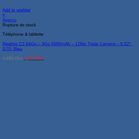
Add to wishlist
+
Aperçu
Rupture de stock
Téléphone & tablette
Realme C3 64Go – 3Go 5000mAh – 12Mp Triple Caméra – 6.52″-
G70- Bleu
Le
Le
1,699
Dhs
1,549
Dhs
prix
prix
initial
actuel
était :
est :
1,699 Dhs.
1,549 Dhs.