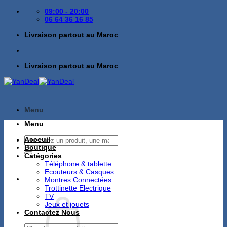
Passer
09:00 - 20:00
au
06 64 36 16 85
contenu
Livraison partout au Maroc
Livraison partout au Maroc
Menu
Menu
Recherche
Acceuil
pour :
Boutique
Catégories
Téléphone & tablette
Ecouteurs & Casques
Montres Connectées
Trottinette Electrique
TV
Jeux et jouets
Contactez Nous