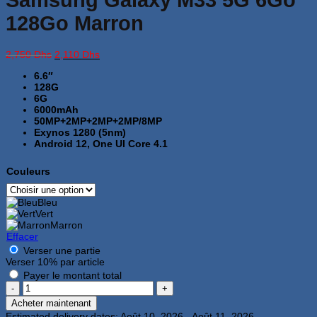
128Go Marron
Le
Le
2,750
Dhs
2,110
Dhs
prix
prix
6.6″
initial
actuel
128G
était :
est :
6G
2,750 Dhs.
2,110 Dhs.
6000mAh
50MP+2MP+2MP+2MP/8MP
Exynos 1280 (5nm)
Android 12, One UI Core 4.1
Couleurs
Bleu
Vert
Marron
Effacer
Verser une partie
Verser
10%
par article
Payer le montant total
quantité
de
Acheter maintenant
Samsung
Estimated delivery dates: Août 10, 2026 - Août 11, 2026