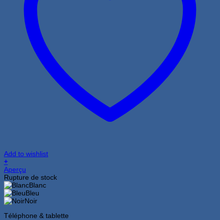
Add to wishlist
+
Ce
Aperçu
produit
Rupture de stock
a
Blanc
plusieurs
Bleu
variations.
Noir
Les
Téléphone & tablette
options