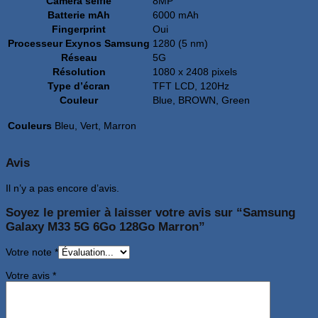
Caméra selfie
8MP
Batterie mAh
6000 mAh
Fingerprint
Oui
Processeur Exynos Samsung
1280 (5 nm)
Réseau
5G
Résolution
1080 x 2408 pixels
Type d’écran
TFT LCD, 120Hz
Couleur
Blue, BROWN, Green
Couleurs
Bleu, Vert, Marron
Avis
Il n’y a pas encore d’avis.
Soyez le premier à laisser votre avis sur “Samsung
Galaxy M33 5G 6Go 128Go Marron”
Votre note
*
Votre avis
*