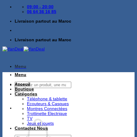
Passer
09:00 - 20:00
au
06 64 36 16 85
contenu
Livraison partout au Maroc
Livraison partout au Maroc
Menu
Menu
Recherche
Acceuil
pour :
Boutique
Catégories
Téléphone & tablette
Ecouteurs & Casques
Montres Connectées
Trottinette Electrique
TV
Jeux et jouets
Contactez Nous