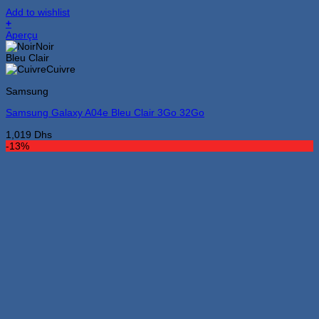
Add to wishlist
+
Ce
Aperçu
produit
Noir
a
Bleu Clair
plusieurs
Cuivre
variations.
Samsung
Les
options
Samsung Galaxy A04e Bleu Clair 3Go 32Go
peuvent
être
1,019
Dhs
choisies
-13%
sur
la
page
du
produit