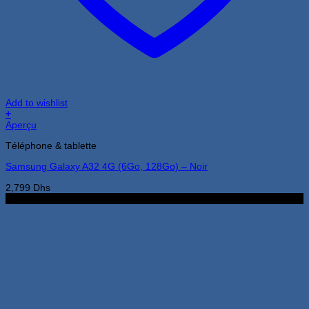
Add to wishlist
+
Aperçu
Téléphone & tablette
Samsung Galaxy A32 4G (6Go, 128Go) – Noir
2,799
Dhs
2G 32G