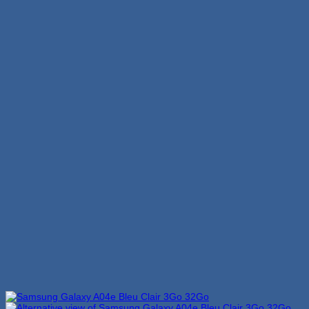
était :
est :
1,499 Dhs.
1,349 Dhs.