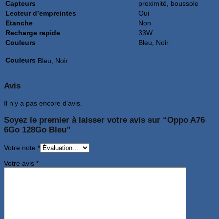
Capteurs
proximité, boussole
Lecteur d’empreintes
Oui
Etanche
Non
Recharge rapide
33W
Couleurs
Bleu, Noir
Couleurs
Bleu, Noir
Avis
Il n’y a pas encore d’avis.
Soyez le premier à laisser votre avis sur “Oppo A76
6Go 128Go Bleu”
Votre note
*
Votre avis
*