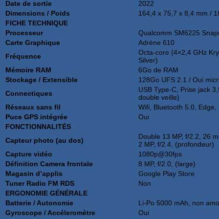
Date de sortie
2022
Dimensions / Poids
164,4 x 75,7 x 8,4 mm / 1
FICHE TECHNIQUE
Processeur
Qualcomm SM6225 Snapd
Carte Graphique
Adrène 610
Octa-core (4×2,4 GHz Kr
Fréquence
Silver)
Mémoire RAM
6Go de RAM
Stockage / Extensible
128Go UFS 2.1 / Oui mi
USB Type-C, Prise jack 
Connectiques
double veille)
Réseaux sans fil
Wifi, Bluetooth 5.0, Edge
Puce GPS intégrée
Oui
FONCTIONNALITÉS
Double 13 MP, f/2.2, 26 m
Capteur photo (au dos)
2 MP, f/2.4, (profondeur)
Capture vidéo
1080p@30fps
Définition Camera frontale
8 MP, f/2.0, (large)
Magasin d’applis
Google Play Store
Tuner Radio FM RDS
Non
ERGONOMIE GÉNÉRALE
Batterie / Autonomie
Li-Po 5000 mAh, non amo
Gyroscope / Accéleromètre
Oui