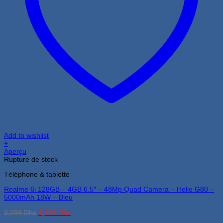
Add to wishlist
+
Aperçu
Rupture de stock
Téléphone & tablette
Realme 6i 128GB – 4GB 6.5″ – 48Mp Quad Camera – Helio G80 –
5000mAh 18W – Bleu
Le
Le
2,299
Dhs
1,999
Dhs
prix
prix