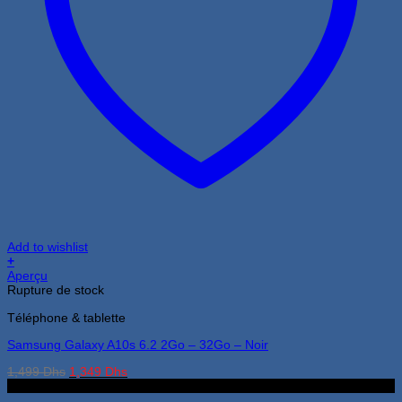
Add to wishlist
+
Aperçu
Rupture de stock
Téléphone & tablette
Samsung Galaxy A10s 6.2 2Go – 32Go – Noir
Le
Le
1,499
Dhs
1,349
Dhs
prix
prix
3Go 32Go
initial
actuel