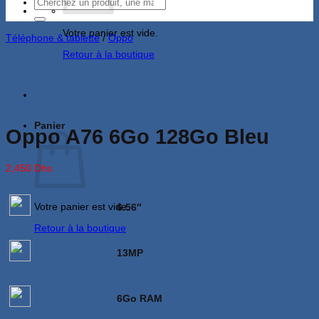
Recherche
pour :
Votre panier est vide.
Téléphone & tablette
/
Oppo
Retour à la boutique
Panier
Oppo A76 6Go 128Go Bleu
2,450
Dhs
Votre panier est vide.
6.56″
Retour à la boutique
13MP
6Go RAM