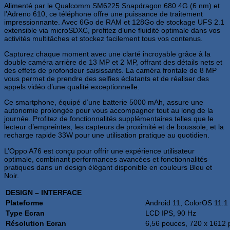
Alimenté par le Qualcomm SM6225 Snapdragon 680 4G (6 nm) et
l’Adreno 610, ce téléphone offre une puissance de traitement
impressionnante. Avec 6Go de RAM et 128Go de stockage UFS 2.1
extensible via microSDXC, profitez d’une fluidité optimale dans vos
activités multitâches et stockez facilement tous vos contenus.
Capturez chaque moment avec une clarté incroyable grâce à la
double caméra arrière de 13 MP et 2 MP, offrant des détails nets et
des effets de profondeur saisissants. La caméra frontale de 8 MP
vous permet de prendre des selfies éclatants et de réaliser des
appels vidéo d’une qualité exceptionnelle.
Ce smartphone, équipé d’une batterie 5000 mAh, assure une
autonomie prolongée pour vous accompagner tout au long de la
journée. Profitez de fonctionnalités supplémentaires telles que le
lecteur d’empreintes, les capteurs de proximité et de boussole, et la
recharge rapide 33W pour une utilisation pratique au quotidien.
L’Oppo A76 est conçu pour offrir une expérience utilisateur
optimale, combinant performances avancées et fonctionnalités
pratiques dans un design élégant disponible en couleurs Bleu et
Noir.
DESIGN – INTERFACE
Plateforme
Android 11, ColorOS 11.1
Type Ecran
LCD IPS, 90 Hz
Résolution Ecran
6,56 pouces, 720 x 1612 p