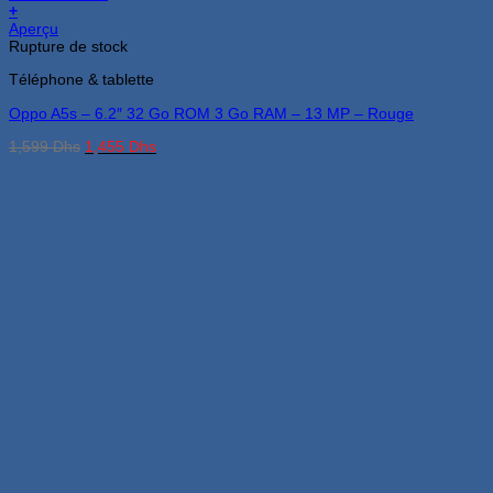
+
Aperçu
Rupture de stock
Téléphone & tablette
Oppo A5s – 6.2″ 32 Go ROM 3 Go RAM – 13 MP – Rouge
Le
Le
1,599
Dhs
1,455
Dhs
prix
prix
initial
actuel
était :
est :
1,599 Dhs.
1,455 Dhs.