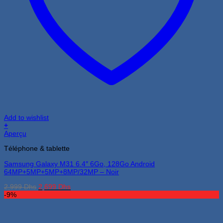
Add to wishlist
+
Aperçu
Téléphone & tablette
Samsung Galaxy M31 6.4″ 6Go, 128Go Android
64MP+5MP+5MP+8MP/32MP – Noir
Le
Le
2,999
Dhs
2,699
Dhs
prix
prix
-9%
initial
actuel
était :
est :
2,999 Dhs.
2,699 Dhs.