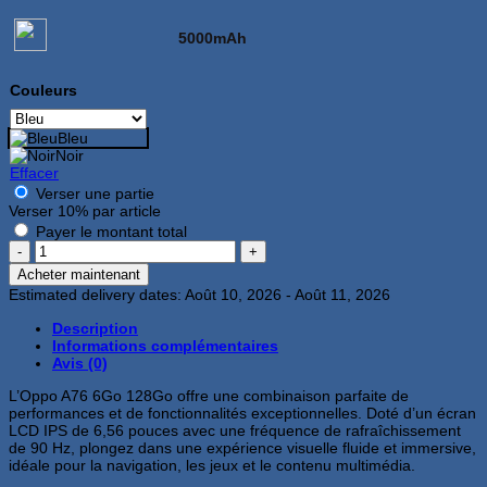
5000mAh
Couleurs
Bleu
Noir
Effacer
Verser une partie
Verser
10%
par article
Payer le montant total
quantité
de
Acheter maintenant
Oppo
Estimated delivery dates: Août 10, 2026 - Août 11, 2026
A76
6Go
Description
128Go
Informations complémentaires
Bleu
Avis (0)
L’Oppo A76 6Go 128Go offre une combinaison parfaite de
performances et de fonctionnalités exceptionnelles. Doté d’un écran
LCD IPS de 6,56 pouces avec une fréquence de rafraîchissement
de 90 Hz, plongez dans une expérience visuelle fluide et immersive,
idéale pour la navigation, les jeux et le contenu multimédia.