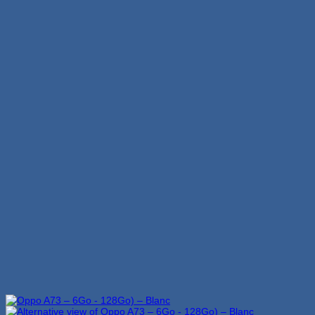
initial
actuel
était :
est :
2,299 Dhs.
1,999 Dhs.