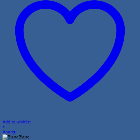
Add to wishlist
+
Ce
Aperçu
produit
Blanc