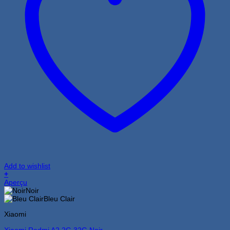
Add to wishlist
+
Ce
Aperçu
produit
Noir
a
Bleu Clair
plusieurs
Xiaomi
variations.
Les
Xiaomi Redmi A2 2G 32G Noir