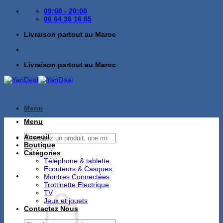
Passer
09:00 - 20:00
au
06 64 36 16 85
contenu
Livraison partout au Maroc
Livraison partout au Maroc
Menu
Menu
Recherche
Acceuil
pour :
Boutique
Catégories
Téléphone & tablette
Ecouteurs & Casques
Montres Connectées
Trottinette Electrique
TV
Jeux et jouets
Contactez Nous