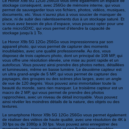
Le Honor X9b 5G 12Go 256Go vous offre également un espace de
stockage conséquent, avec 256Go de mémoire interne, qui vous
permet de sauvegarder tous vos fichiers, photos, vidéos, musiques,
documents, etc. Vous n’aurez plus à vous soucier de manquer de
place, ni de subir des ralentissements dus à un stockage saturé. Et
si vous avez besoin de plus d’espace, vous pouvez opter pour une
carte microSDXC, qui vous permet d’étendre la capacité de
stockage jusqu’à 1 To.
Le Honor X9b 5G 12Go 256Go vous impressionnera par son
appareil photo, qui vous permet de capturer des moments
inoubliables, avec une qualité professionnelle. Au dos, vous
disposez de trois capteurs photo, dont un principal de 108 MP, qui
vous offre une résolution élevée, une mise au point rapide et un
autofocus. Vous pouvez ainsi prendre des photos nettes, détaillées
et lumineuses, même en basse lumière. Le deuxième capteur est
un ultra grand-angle de 5 MP, qui vous permet de capturer des
paysages, des groupes ou des scènes plus larges, avec un angle
de vue de 120 degrés. Vous pouvez ainsi immortaliser toute la
beauté du monde, sans rien manquer. Le troisième capteur est un
macro de 2 MP, qui vous permet de prendre des photos
rapprochées, avec un niveau de détail incroyable. Vous pouvez
ainsi révéler les moindres détails de la nature, des objets ou des
textures.
Le smartphone Honor X9b 5G 12Go 256Go vous permet également
de réaliser des vidéos de haute qualité, avec une résolution de 4K à
30 fps ou de 1080p à 30 fps. Vous pouvez ainsi enregistrer des
moments forts, avec une netteté et une fluidité remarquables.