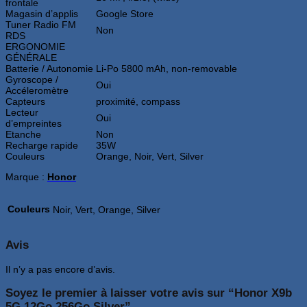
frontale
Magasin d’applis
Google Store
Tuner Radio FM
Non
RDS
ERGONOMIE
GÉNÉRALE
Batterie / Autonomie
Li-Po 5800 mAh, non-removable
Gyroscope /
Oui
Accéleromètre
Capteurs
proximité, compass
Lecteur
Oui
d’empreintes
Etanche
Non
Recharge rapide
35W
Couleurs
Orange, Noir, Vert, Silver
Marque :
Honor
Couleurs
Noir, Vert, Orange, Silver
Avis
Il n’y a pas encore d’avis.
Soyez le premier à laisser votre avis sur “Honor X9b
5G 12Go 256Go Silver”