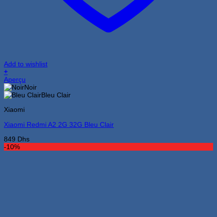
Add to wishlist
+
Ce
Aperçu
produit
Noir
a
Bleu Clair
plusieurs
Xiaomi
variations.
Les
Xiaomi Redmi A2 2G 32G Bleu Clair
options
peuvent
849
Dhs
être
-10%
choisies
sur
la
page
du
produit