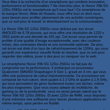
Vous êtes à la recherche d’un smartphone qui combine innovation,
performance et fonctionnalités ? Ne cherchez plus, le Honor X9b 5G
12Go 256Go est le smartphone qu’il vous faut ! Ce smartphone de
la marque Honor, filiale de Huawei, vous offre tout ce dont vous
avez besoin pour profiter pleinement de vos activités numériques,
que ce soit pour le travail, le divertissement ou la communication.
Le Honor X9b 5G 12Go 256Go vous séduira par son écran
AMOLED de 6.78 pouces, qui vous offre une résolution de 1220 x
2652 pixels et une densité de 431 ppi. Cet écran vous permet de
profiter d’une qualité d’image exceptionnelle, avec des couleurs
riches, des contrastes élevés et une luminosité optimale. De plus,
cet écran est doté d’un taux de rafraîchissement de 120Hz, qui vous
garantit une expérience visuelle fluide et réactive, que ce soit pour
regarder des vidéos, jouer à des jeux ou naviguer sur le web.
Le smartphone Honor X9b 5G 12Go 256Go ne fait pas de
compromis sur la performance. Il embarque un processeur
Qualcomm SM6450 Snapdragon 6 Gen 1, gravé en 4 nm, qui vous
offre une puissance de calcul impressionnante. Ce processeur est
composé de huit cœurs, dont quatre à 2.2 GHz et quatre à 1.8 GHz,
qui vous permettent de gérer facilement toutes vos tâches, même
les plus exigeantes. Que vous soyez adepte du multitâche, du
gaming ou de la productivité, vous ne serez jamais ralenti par le
Honor X9b 5G 12Go 256Go. Et avec 12Go de RAM, vous disposez
d’une mémoire vive suffisante pour lancer plusieurs applications en
même temps, sans perdre en fluidité.