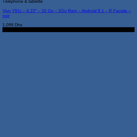
Téléphone & tablette
Vivo Y91c – 6.22″ – 32 Go – 2Go Ram – Android 8.1 – R.Faciale –
noir
1,099
Dhs
2G 32G