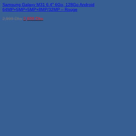
Samsung Galaxy M31 6.4″ 6Go, 128Go Android
64MP+5MP+5MP+8MP/32MP – Rouge
Le
Le
2,999
Dhs
2,699
Dhs
prix
prix
initial
actuel
était :
est :
2,999 Dhs.
2,699 Dhs.