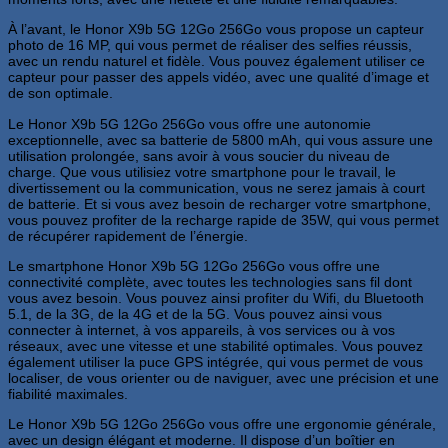
À l’avant, le Honor X9b 5G 12Go 256Go vous propose un capteur
photo de 16 MP, qui vous permet de réaliser des selfies réussis,
avec un rendu naturel et fidèle. Vous pouvez également utiliser ce
capteur pour passer des appels vidéo, avec une qualité d’image et
de son optimale.
Le Honor X9b 5G 12Go 256Go vous offre une autonomie
exceptionnelle, avec sa batterie de 5800 mAh, qui vous assure une
utilisation prolongée, sans avoir à vous soucier du niveau de
charge. Que vous utilisiez votre smartphone pour le travail, le
divertissement ou la communication, vous ne serez jamais à court
de batterie. Et si vous avez besoin de recharger votre smartphone,
vous pouvez profiter de la recharge rapide de 35W, qui vous permet
de récupérer rapidement de l’énergie.
Le smartphone Honor X9b 5G 12Go 256Go vous offre une
connectivité complète, avec toutes les technologies sans fil dont
vous avez besoin. Vous pouvez ainsi profiter du Wifi, du Bluetooth
5.1, de la 3G, de la 4G et de la 5G. Vous pouvez ainsi vous
connecter à internet, à vos appareils, à vos services ou à vos
réseaux, avec une vitesse et une stabilité optimales. Vous pouvez
également utiliser la puce GPS intégrée, qui vous permet de vous
localiser, de vous orienter ou de naviguer, avec une précision et une
fiabilité maximales.
Le Honor X9b 5G 12Go 256Go vous offre une ergonomie générale,
avec un design élégant et moderne. Il dispose d’un boîtier en