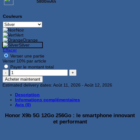
5800mAh
Couleurs
Noir
Vert
Orange
Silver
Effacer
Verser une partie
Verser
10%
par article
Payer le montant total
quantité
de
Acheter maintenant
Honor
Estimated delivery dates: Août 11, 2026 - Août 12, 2026
X9b
5G
Description
12Go
Informations complémentaires
256Go
Avis (0)
Silver
Honor X9b 5G 12Go 256Go : le smartphone innovant
et performant