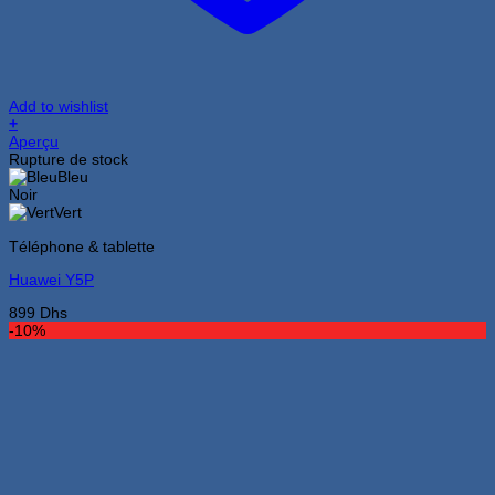
Add to wishlist
+
Ce
Aperçu
produit
Rupture de stock
a
Bleu
plusieurs
Noir
variations.
Vert
Les
Téléphone & tablette
options
peuvent
Huawei Y5P
être
choisies
899
Dhs
sur
-10%
la
page
du
produit