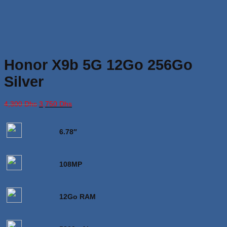
Honor X9b 5G 12Go 256Go
Silver
Le
Le
4,300
Dhs
3,750
Dhs
prix
prix
initial
actuel
était :
est :
6.78″
4,300 Dhs.
3,750 Dhs.
108MP
12Go RAM