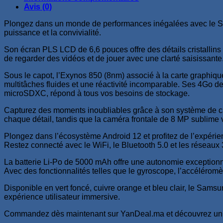
Cuivre
Avis (0)
Plongez dans un monde de performances inégalées avec le Sm
puissance et la convivialité.
Son écran PLS LCD de 6,6 pouces offre des détails cristallins 
de regarder des vidéos et de jouer avec une clarté saisissante
Sous le capot, l’Exynos 850 (8nm) associé à la carte graphiqu
multitâches fluides et une réactivité incomparable. Ses 4Go de
microSDXC, répond à tous vos besoins de stockage.
Capturez des moments inoubliables grâce à son système de cam
chaque détail, tandis que la caméra frontale de 8 MP sublime 
Plongez dans l’écosystème Android 12 et profitez de l’expérien
Restez connecté avec le WiFi, le Bluetooth 5.0 et les réseaux
La batterie Li-Po de 5000 mAh offre une autonomie exceptionne
Avec des fonctionnalités telles que le gyroscope, l’accéléromè
Disponible en vert foncé, cuivre orange et bleu clair, le Sam
expérience utilisateur immersive.
Commandez dès maintenant sur YanDeal.ma et découvrez un