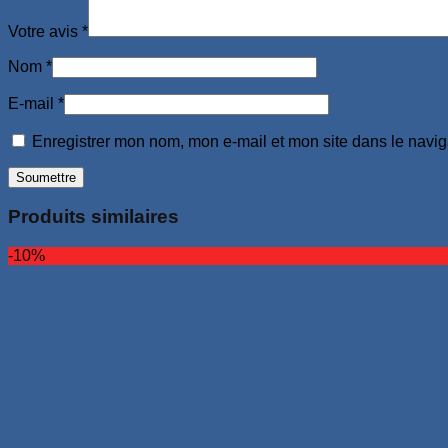
Votre avis
*
Nom
*
E-mail
*
Enregistrer mon nom, mon e-mail et mon site dans le navi
Produits similaires
-10%