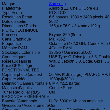
Marque
Samsung
Plateforme
Android 12, One UI Core 4.1
Type Ecran
PLS LCD
Résolution Ecran
6,6 pouces, 1080 x 2408 pixels, 4
Date de sortie
2022
Dimensions / Poids
165,4 x 76,9 x 8,4 mm / 192 g
FICHE TECHNIQUE
Processeur
Exynos 850 (8nm)
Carte Graphique
Mali-G52
Fréquence
Octa-core (4×2.0 GHz Cortex-A55 
Mémoire RAM
4Go de RAM
Stockage / Extensible
128Go / Oui microSDXC
Connectiques
USB Type-C, Prise jack 3,5, Doubl
Réseaux sans fil
Wifi, Bluetooth 5.0, Edge, Gprs, 3G
Puce GPS intégrée
Oui
FONCTIONNALITÉS
Capteur photo (au dos)
50 MP, f/1.8, (large), PDAF / 5 MP, f/
Capture vidéo
1080p@30fps
Définition Camera frontale
8 MP, f/2.2, (large)
Magasin d’applis
Google Store
Tuner Radio FM RDS
Oui
ERGONOMIE GÉNÉRALE
Batterie / Autonomie
Li-Po 5000 mAh, non amovible
Gyroscope / Accéleromètre
Oui
Capteurs
Boussole Détection de proximité vir