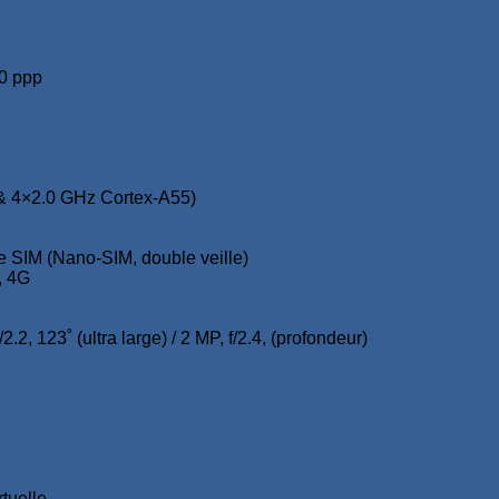
00 ppp
& 4×2.0 GHz Cortex-A55)
e SIM (Nano-SIM, double veille)
, 4G
2.2, 123˚ (ultra large) / 2 MP, f/2.4, (profondeur)
tuelle