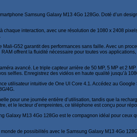
artphone Samsung Galaxy M13 4Go 128Go. Doté d’un design élég
à chaque interaction, avec une résolution de 1080 x 2408 pixels
.
e Mali-G52 garantit des performances sans faille. Avec un proc
 RAM offrent la fluidité nécessaire pour toutes vos application
éra avancé. Le triple capteur arrière de 50 MP, 5 MP et 2 MP 
vos selfies. Enregistrez des vidéos en haute qualité jusqu’à 1
ce utilisateur intuitive de One UI Core 4.1. Accédez au Google 
 3G/4G.
lle pour une journée entière d’utilisation, tandis que la recha
tre, et le lecteur d’empreintes, ce téléphone est conçu pour rép
sung Galaxy M13 4Go 128Go est le compagnon idéal pour ceux qui
 monde de possibilités avec le Samsung Galaxy M13 4Go 128