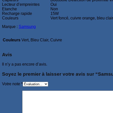
Lecteur d’empreintes
Oui
Etanche
Non
Recharge rapide
15W
Couleurs
Vert foncé, cuivre orange, bleu clai
Marque :
Samsung
Couleurs
Vert, Bleu Clair, Cuivre
Avis
Il n’y a pas encore d’avis.
Soyez le premier à laisser votre avis sur “Sa
Votre note
*