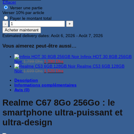
Effacer
Verser une partie
Verser
10%
par article
Payer le montant total
quantité
de
Acheter maintenant
Realme
Estimated delivery dates: Août 6, 2026 - Août 7, 2026
C67
8Go
Vous aimerez peut-être aussi…
256Go
Vert
Infinix HOT 30 8GB 256GB
Le
Le
Noir
1,799
Dhs
1,390
Dhs
prix
prix
Realme C53 6GB 128GB
initial
Le
actuel
Le
Noir
1,699
Dhs
1,520
Dhs
était :
prix
est :
prix
Description
1,799 Dhs.
initial
1,390 Dhs.
actuel
Informations complémentaires
était :
est :
Avis (0)
1,699 Dhs.
1,520 Dhs.
Realme C67 8Go 256Go : le
smartphone ultra-puissant et
ultra-design