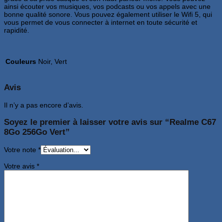
ainsi écouter vos musiques, vos podcasts ou vos appels avec une
bonne qualité sonore. Vous pouvez également utiliser le Wifi 5, qui
vous permet de vous connecter à internet en toute sécurité et
rapidité.
Couleurs
Noir, Vert
Avis
Il n’y a pas encore d’avis.
Soyez le premier à laisser votre avis sur “Realme C67
8Go 256Go Vert”
Votre note
*
Votre avis
*