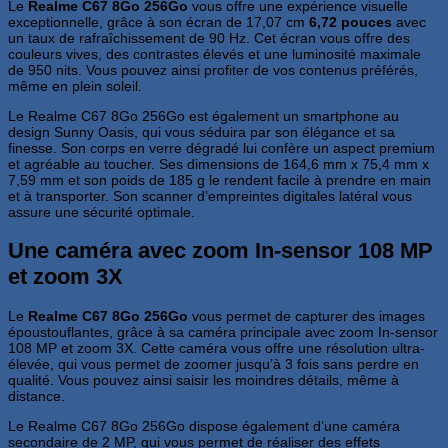
Le
Realme C67 8Go 256Go
vous offre une expérience visuelle
exceptionnelle, grâce à son écran de 17,07 cm
6,72 pouces
avec
un taux de rafraîchissement de 90 Hz. Cet écran vous offre des
couleurs vives, des contrastes élevés et une luminosité maximale
de 950 nits. Vous pouvez ainsi profiter de vos contenus préférés,
même en plein soleil.
Le Realme C67 8Go 256Go est également un smartphone au
design Sunny Oasis, qui vous séduira par son élégance et sa
finesse. Son corps en verre dégradé lui confère un aspect premium
et agréable au toucher. Ses dimensions de 164,6 mm x 75,4 mm x
7,59 mm et son poids de 185 g le rendent facile à prendre en main
et à transporter. Son scanner d’empreintes digitales latéral vous
assure une sécurité optimale.
Une caméra avec zoom In-sensor 108 MP
et zoom 3X
Le
Realme C67 8Go 256Go
vous permet de capturer des images
époustouflantes, grâce à sa caméra principale avec zoom In-sensor
108 MP et zoom 3X. Cette caméra vous offre une résolution ultra-
élevée, qui vous permet de zoomer jusqu’à 3 fois sans perdre en
qualité. Vous pouvez ainsi saisir les moindres détails, même à
distance.
Le Realme C67 8Go 256Go dispose également d’une caméra
secondaire de 2 MP, qui vous permet de réaliser des effets