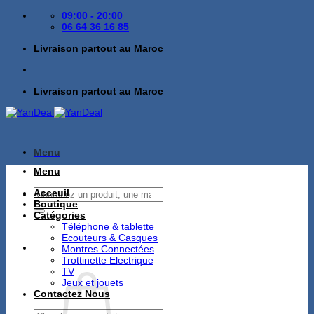
Passer
09:00 - 20:00
au
06 64 36 16 85
contenu
Livraison partout au Maroc
Livraison partout au Maroc
Menu
Menu
Recherche
Acceuil
pour :
Boutique
Catégories
Téléphone & tablette
Ecouteurs & Casques
Montres Connectées
Trottinette Electrique
TV
Jeux et jouets
Contactez Nous