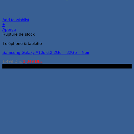
Add to wishlist
+
Aperçu
Rupture de stock
Téléphone & tablette
Samsung Galaxy A10s 6.2 2Go – 32Go – Noir
Le
Le
1,499
Dhs
1,349
Dhs
prix
prix
3Go 32Go
initial
actuel
était :
est :
1,499 Dhs.
1,349 Dhs.