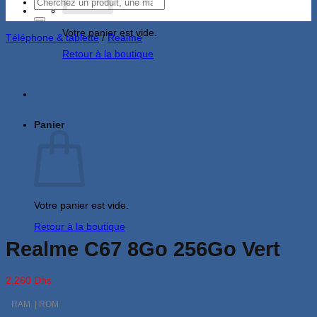
Recherche
pour :
Votre panier est vide.
Téléphone & tablette
/
Realme
Retour à la boutique
Panier
Votre panier est vide.
Retour à la boutique
Realme C67 8Go 256Go Vert
2,260
Dhs
RAM | ROM