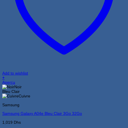
Add to wishlist
+
Ce
Aperçu
produit
Noir
a
Bleu Clair
plusieurs
Cuivre
variations.
Samsung
Les
options
Samsung Galaxy A04e Bleu Clair 3Go 32Go
peuvent
être
1,019
Dhs
choisies
sur