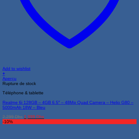
Add to wishlist
+
Aperçu
Rupture de stock
Téléphone & tablette
Realme 6i 128GB – 4GB 6.5″ – 48Mp Quad Camera – Helio G80 –
5000mAh 18W – Bleu
Le
Le
2,299
Dhs
1,999
Dhs
prix
prix
-10%
initial
actuel
était :
est :
2,299 Dhs.
1,999 Dhs.