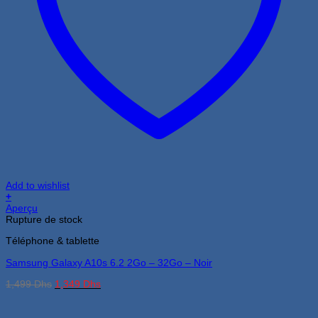
Add to wishlist
+
Aperçu
Rupture de stock
Téléphone & tablette
Samsung Galaxy A10s 6.2 2Go – 32Go – Noir
Le
Le
1,499
Dhs
1,349
Dhs
prix
prix
initial
actuel
était :
est :