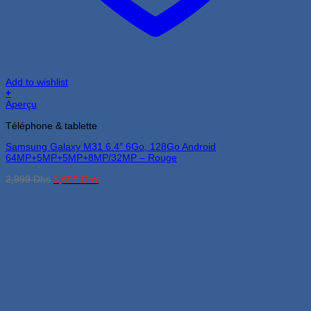
Add to wishlist
+
Aperçu
Téléphone & tablette
Samsung Galaxy M31 6.4″ 6Go, 128Go Android
64MP+5MP+5MP+8MP/32MP – Rouge
Le
Le
2,999
Dhs
2,699
Dhs
prix
prix
initial
actuel
était :
est :
2,999 Dhs.
2,699 Dhs.