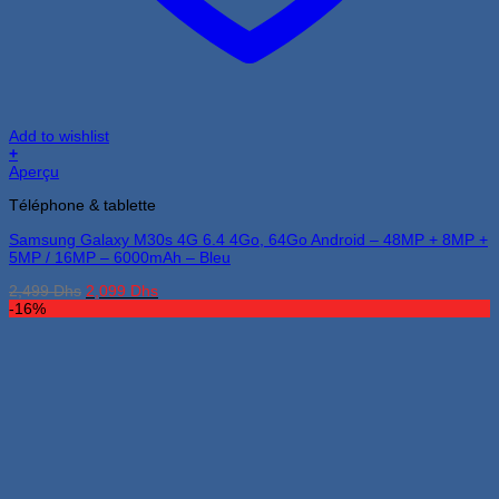
Add to wishlist
+
Aperçu
Téléphone & tablette
Samsung Galaxy M30s 4G 6.4 4Go, 64Go Android – 48MP + 8MP +
5MP / 16MP – 6000mAh – Bleu
Le
Le
2,499
Dhs
2,099
Dhs
prix
prix
-16%
initial
actuel
était :
est :
2,499 Dhs.
2,099 Dhs.