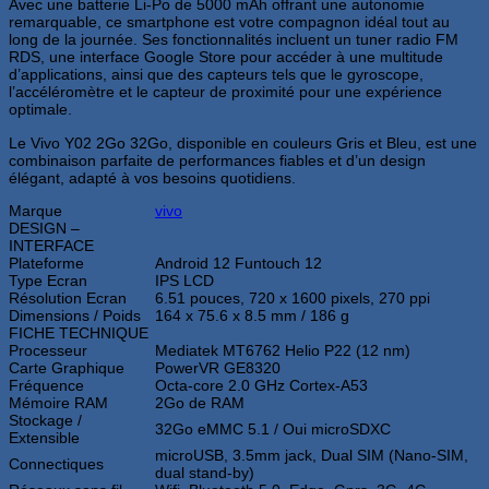
Avec une batterie Li-Po de 5000 mAh offrant une autonomie
remarquable, ce smartphone est votre compagnon idéal tout au
long de la journée. Ses fonctionnalités incluent un tuner radio FM
RDS, une interface Google Store pour accéder à une multitude
d’applications, ainsi que des capteurs tels que le gyroscope,
l’accéléromètre et le capteur de proximité pour une expérience
optimale.
Le Vivo Y02 2Go 32Go, disponible en couleurs Gris et Bleu, est une
combinaison parfaite de performances fiables et d’un design
élégant, adapté à vos besoins quotidiens.
Marque
vivo
DESIGN –
INTERFACE
Plateforme
Android 12 Funtouch 12
Type Ecran
IPS LCD
Résolution Ecran
6.51 pouces, 720 x 1600 pixels, 270 ppi
Dimensions / Poids
164 x 75.6 x 8.5 mm / 186 g
FICHE TECHNIQUE
Processeur
Mediatek MT6762 Helio P22 (12 nm)
Carte Graphique
PowerVR GE8320
Fréquence
Octa-core 2.0 GHz Cortex-A53
Mémoire RAM
2Go de RAM
Stockage /
32Go eMMC 5.1 / Oui microSDXC
Extensible
microUSB, 3.5mm jack, Dual SIM (Nano-SIM,
Connectiques
dual stand-by)