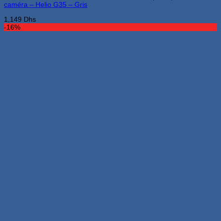
caméra – Helio G35 – Gris
1,149
Dhs
-16%