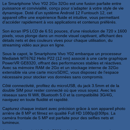
Le Smartphone Vivo Y02 2Go 32Go est une fusion parfaite entre
puissance et convivialité, conçu pour s’adapter à votre style de vie
dynamique. Doté d’un système Android 12 Funtouch 12, cet
appareil offre une expérience fluide et intuitive, vous permettant
d’accéder rapidement à vos applications et contenus préférés.
Son écran IPS LCD de 6.51 pouces, d’une résolution de 720 x 1600
pixels, vous plonge dans un monde visuel captivant, affichant des
détails nets et des couleurs vives pour chaque utilisation, du
streaming vidéo aux jeux en ligne.
Sous le capot, le Smartphone Vivo Y02 embarque un processeur
Mediatek MT6762 Helio P22 (12 nm) associé à une carte graphique
PowerVR GE8320, offrant des performances stables et réactives.
Avec sa mémoire RAM de 2Go et un stockage interne de 32Go
extensible via une carte microSDXC, vous disposez de l’espace
nécessaire pour stocker vos données sans compromis.
Côté connectivité, profitez du microUSB, du jack 3.5mm et de la
double SIM pour rester connecté où que vous soyez. Avec les
réseaux sans fil Wifi, Bluetooth 5.0 et la compatibilité 3G/4G,
naviguez en toute fluidité et rapidité.
Capturez chaque instant avec précision grâce à son appareil photo
arrière de 8 MP et filmez en qualité Full HD 1080p@30fps. La
caméra frontale de 5 MP est parfaite pour des selfies nets et
lumineux.