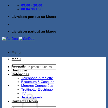
Passer
09:00 - 20:00
au
06 64 36 16 85
contenu
Livraison partout au Maroc
Livraison partout au Maroc
Menu
Menu
Recherche
Acceuil
pour :
Boutique
Catégories
Téléphone & tablette
Ecouteurs & Casques
Montres Connectées
Trottinette Electrique
TV
Jeux et jouets
Contactez Nous