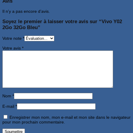
Avis
Il n’y a pas encore d’avis.
Soyez le premier à laisser votre avis sur “Vivo Y02
2Go 32Go Bleu”
Votre note
*
Votre avis
*
Nom
*
E-mail
*
Enregistrer mon nom, mon e-mail et mon site dans le navigateur
pour mon prochain commentaire.