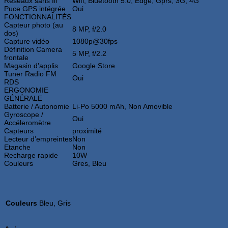
Réseaux sans fil
Wifi, Bluetooth 5.0, Edge, Gprs, 3G, 4G
Puce GPS intégrée
Oui
FONCTIONNALITÉS
Capteur photo (au
8 MP, f/2.0
dos)
Capture vidéo
1080p@30fps
Définition Camera
5 MP, f/2.2
frontale
Magasin d’applis
Google Store
Tuner Radio FM
Oui
RDS
ERGONOMIE
GÉNÉRALE
Batterie / Autonomie
Li-Po 5000 mAh, Non Amovible
Gyroscope /
Oui
Accéleromètre
Capteurs
proximité
Lecteur d’empreintes
Non
Etanche
Non
Recharge rapide
10W
Couleurs
Gres, Bleu
Couleurs
Bleu, Gris