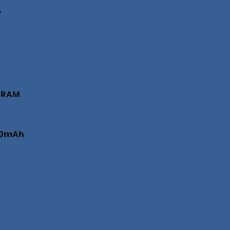
″
 RAM
0mAh