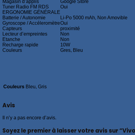
Magasin d’applis
Google Store
Tuner Radio FM RDS
Oui
ERGONOMIE GÉNÉRALE
Batterie / Autonomie
Li-Po 5000 mAh, Non Amovible
Gyroscope / Accéleromètre
Oui
Capteurs
proximité
Lecteur d’empreintes
Non
Etanche
Non
Recharge rapide
10W
Couleurs
Gres, Bleu
Couleurs
Bleu, Gris
Avis
Il n’y a pas encore d’avis.
Soyez le premier à laisser votre avis sur “Vi