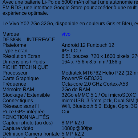
Avec une batterie Li-Po de 5000 mAh offrant une autonomie rem
FM RDS, une interface Google Store pour accéder à une multitu
expérience optimale.
Le Vivo Y02 2Go 32Go, disponible en couleurs Gris et Bleu, es
Marque
vivo
DESIGN – INTERFACE
Plateforme
Android 12 Funtouch 12
Type Ecran
IPS LCD
Résolution Ecran
6.51 pouces, 720 x 1600 pixels, 27
Dimensions / Poids
164 x 75.6 x 8.5 mm / 186 g
FICHE TECHNIQUE
Processeur
Mediatek MT6762 Helio P22 (12 n
Carte Graphique
PowerVR GE8320
Fréquence
Octa-core 2.0 GHz Cortex-A53
Mémoire RAM
2Go de RAM
Stockage / Extensible
32Go eMMC 5.1 / Oui microSDXC
Connectiques
microUSB, 3.5mm jack, Dual SIM (
Réseaux sans fil
Wifi, Bluetooth 5.0, Edge, Gprs, 3G
Puce GPS intégrée
Oui
FONCTIONNALITÉS
Capteur photo (au dos)
8 MP, f/2.0
Capture vidéo
1080p@30fps
Définition Camera frontale
5 MP, f/2.2