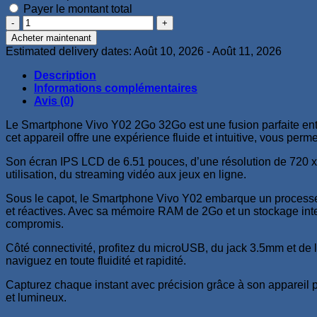
Payer le montant total
quantité
de
Acheter maintenant
Vivo
Estimated delivery dates: Août 10, 2026 - Août 11, 2026
Y02
2Go
Description
32Go
Informations complémentaires
Avis (0)
Le Smartphone Vivo Y02 2Go 32Go est une fusion parfaite entr
cet appareil offre une expérience fluide et intuitive, vous per
Son écran IPS LCD de 6.51 pouces, d’une résolution de 720 x 
utilisation, du streaming vidéo aux jeux en ligne.
Sous le capot, le Smartphone Vivo Y02 embarque un process
et réactives. Avec sa mémoire RAM de 2Go et un stockage int
compromis.
Côté connectivité, profitez du microUSB, du jack 3.5mm et de l
naviguez en toute fluidité et rapidité.
Capturez chaque instant avec précision grâce à son appareil p
et lumineux.