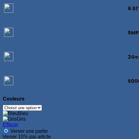
était :
est :
6.51
1,390 Dhs.
1,050 Dhs.
5MP
2Go
500
Couleurs
Bleu
Gris
Effacer
Verser une partie
Verser
10%
par article