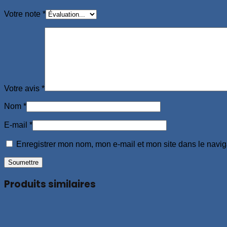
Votre note
*
Votre avis
*
Nom
*
E-mail
*
Enregistrer mon nom, mon e-mail et mon site dans le navi
Produits similaires