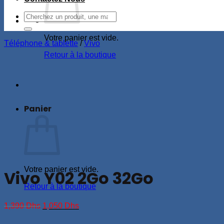
Recherche
pour :
Votre panier est vide.
Téléphone & tablette
/
Vivo
Retour à la boutique
Panier
Votre panier est vide.
Vivo Y02 2Go 32Go
Retour à la boutique
Le
Le
1,390
Dhs
1,050
Dhs
prix
prix
initial
actuel