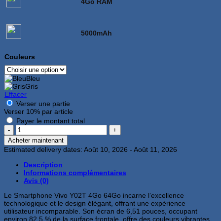
4Go RAM
5000mAh
Couleurs
Bleu
Gris
Effacer
Verser une partie
Verser
10%
par article
Payer le montant total
quantité
de
Acheter maintenant
Vivo
Estimated delivery dates: Août 10, 2026 - Août 11, 2026
Y02T
4Go
Description
64Go
Informations complémentaires
Avis (0)
Le Smartphone Vivo Y02T 4Go 64Go incarne l’excellence
technologique et le design élégant, offrant une expérience
utilisateur incomparable. Son écran de 6,51 pouces, occupant
environ 82,5 % de la surface frontale, offre des couleurs vibrantes