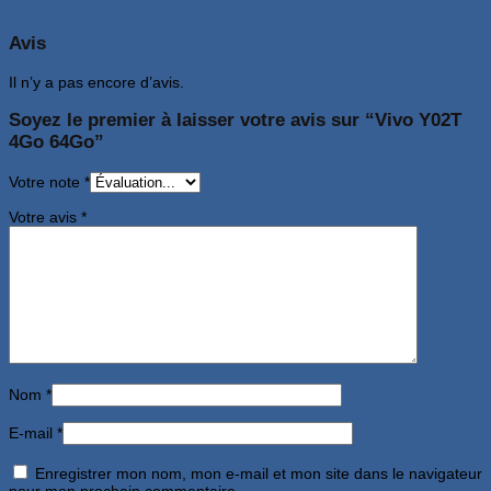
Avis
Il n’y a pas encore d’avis.
Soyez le premier à laisser votre avis sur “Vivo Y02T
4Go 64Go”
Votre note
*
Votre avis
*
Nom
*
E-mail
*
Enregistrer mon nom, mon e-mail et mon site dans le navigateur
pour mon prochain commentaire.