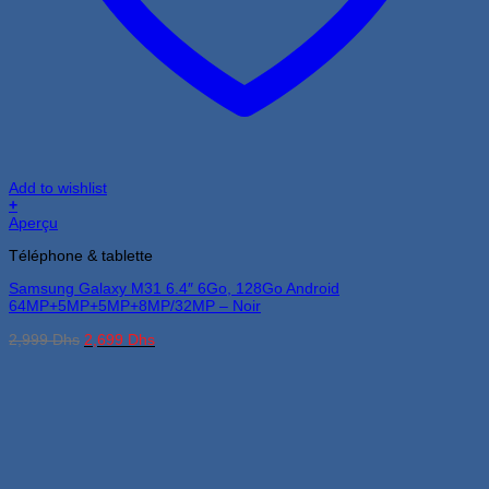
Add to wishlist
+
Aperçu
Téléphone & tablette
Samsung Galaxy M31 6.4″ 6Go, 128Go Android
64MP+5MP+5MP+8MP/32MP – Noir
Le
Le
2,999
Dhs
2,699
Dhs
prix
prix
initial
actuel
était :
est :
2,999 Dhs.
2,699 Dhs.