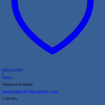
Add to wishlist
+
Aperçu
Téléphone & tablette
Xiaomi Redmi 9T (4Go 128Go) – Gris
1,799
Dhs