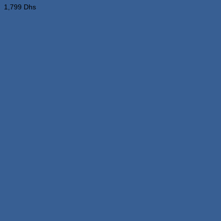
choisies
1,799
Dhs
sur
la
page
du
produit