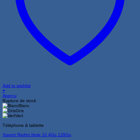
Add to wishlist
+
Ce
Aperçu
produit
Rupture de stock
a
Blanc
plusieurs
Gris
variations.
Vert
Les
Téléphone & tablette
options
peuvent
Xiaomi Redmi Note 10 4Go 128Go
être