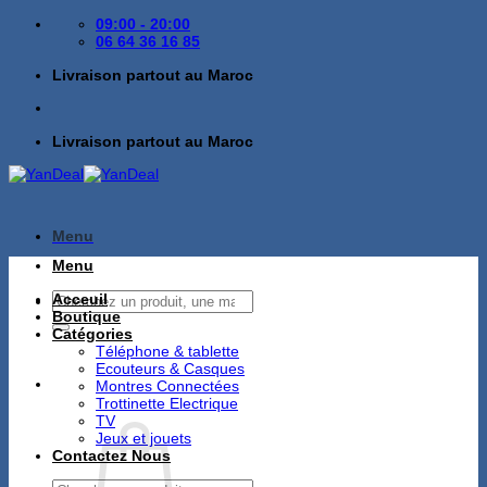
Passer
09:00 - 20:00
au
06 64 36 16 85
contenu
Livraison partout au Maroc
Livraison partout au Maroc
Menu
Menu
Recherche
Acceuil
pour :
Boutique
Catégories
Téléphone & tablette
Ecouteurs & Casques
Montres Connectées
Trottinette Electrique
TV
Jeux et jouets
Contactez Nous