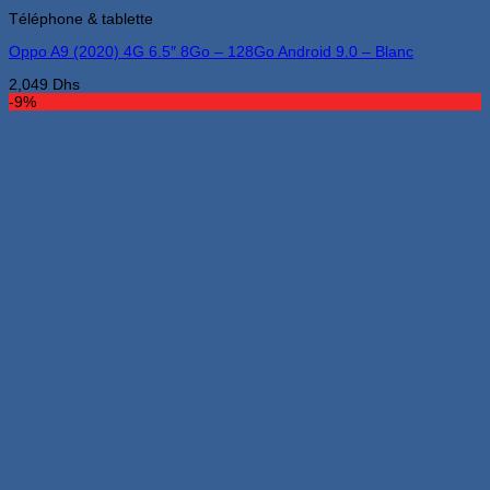
Téléphone & tablette
Oppo A9 (2020) 4G 6.5″ 8Go – 128Go Android 9.0 – Blanc
2,049
Dhs
-9%