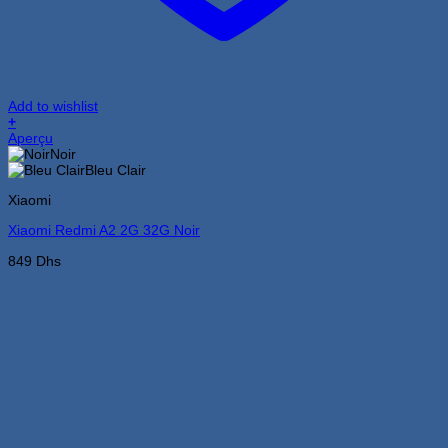
Add to wishlist
+
Ce
Aperçu
produit
Noir
a
Bleu Clair
plusieurs
Xiaomi
variations.
Les
Xiaomi Redmi A2 2G 32G Noir
options
peuvent
849
Dhs
être
choisies
sur
la
page
du
produit