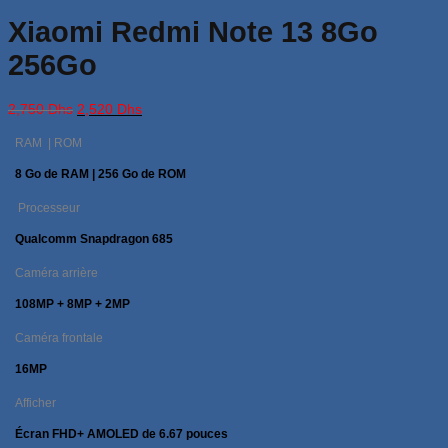
Xiaomi Redmi Note 13 8Go
256Go
Le
Le
2,750
Dhs
2,520
Dhs
prix
prix
initial
actuel
RAM | ROM
était :
est :
2,750 Dhs.
2,520 Dhs.
8 Go de RAM | 256 Go de ROM
Processeur
Qualcomm Snapdragon 685
Caméra arrière
108MP + 8MP + 2MP
Caméra frontale
16MP
Afficher
Écran FHD+ AMOLED de 6.67 pouces