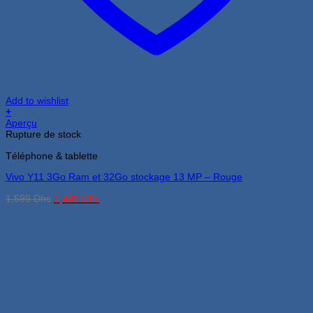
Add to wishlist
+
Aperçu
Rupture de stock
Téléphone & tablette
Vivo Y11 3Go Ram et 32Go stockage 13 MP – Rouge
Le
Le
1,599
Dhs
1,449
Dhs
prix
prix
initial
actuel
était :
est :
1,599 Dhs.
1,449 Dhs.