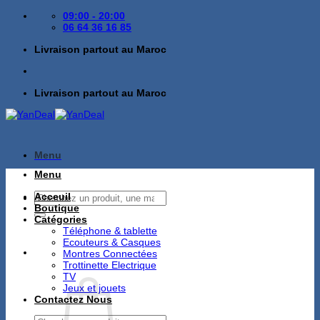
Passer
09:00 - 20:00
au
06 64 36 16 85
contenu
Livraison partout au Maroc
Livraison partout au Maroc
Menu
Menu
Recherche
Acceuil
pour :
Boutique
Catégories
Téléphone & tablette
Ecouteurs & Casques
Montres Connectées
Trottinette Electrique
TV
Jeux et jouets
Contactez Nous