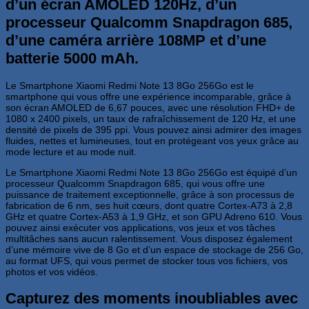
d’un écran AMOLED 120Hz, d’un
processeur Qualcomm Snapdragon 685,
d’une caméra arrière 108MP et d’une
batterie 5000 mAh.
Le Smartphone Xiaomi Redmi Note 13 8Go 256Go est le
smartphone qui vous offre une expérience incomparable, grâce à
son écran AMOLED de 6,67 pouces, avec une résolution FHD+ de
1080 x 2400 pixels, un taux de rafraîchissement de 120 Hz, et une
densité de pixels de 395 ppi. Vous pouvez ainsi admirer des images
fluides, nettes et lumineuses, tout en protégeant vos yeux grâce au
mode lecture et au mode nuit.
Le Smartphone Xiaomi Redmi Note 13 8Go 256Go est équipé d’un
processeur Qualcomm Snapdragon 685, qui vous offre une
puissance de traitement exceptionnelle, grâce à son processus de
fabrication de 6 nm, ses huit cœurs, dont quatre Cortex-A73 à 2,8
GHz et quatre Cortex-A53 à 1,9 GHz, et son GPU Adreno 610. Vous
pouvez ainsi exécuter vos applications, vos jeux et vos tâches
multitâches sans aucun ralentissement. Vous disposez également
d’une mémoire vive de 8 Go et d’un espace de stockage de 256 Go,
au format UFS, qui vous permet de stocker tous vos fichiers, vos
photos et vos vidéos.
Capturez des moments inoubliables avec