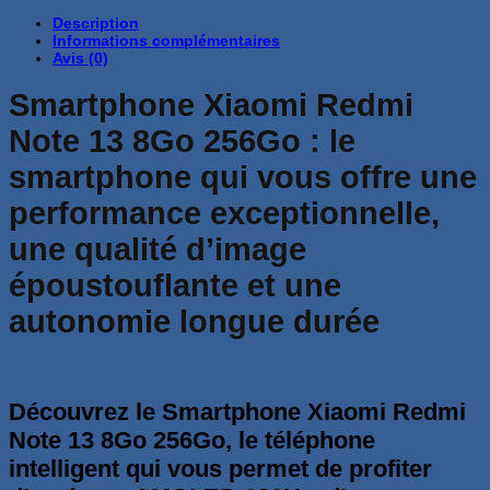
était :
prix
est :
prix
Description
1,799 Dhs.
initial
1,390 Dhs.
actuel
Informations complémentaires
était :
est :
Avis (0)
1,699 Dhs.
1,520 Dhs.
Smartphone Xiaomi Redmi
Note 13 8Go 256Go : le
smartphone qui vous offre une
performance exceptionnelle,
une qualité d’image
époustouflante et une
autonomie longue durée
Découvrez le Smartphone Xiaomi Redmi
Note 13 8Go 256Go, le téléphone
intelligent qui vous permet de profiter