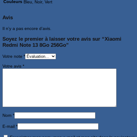
Couleurs
Bleu, Noir, Vert
Avis
Il n’y a pas encore d’avis.
Soyez le premier à laisser votre avis sur “Xiaomi
Redmi Note 13 8Go 256Go”
Votre note
*
Votre avis
*
Nom
*
E-mail
*