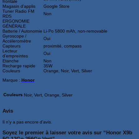
frontale
Magasin d’applis
Google Store
Tuner Radio FM
Non
RDS
ERGONOMIE
GÉNÉRALE
Batterie / Autonomie
Li-Po 5800 mAh, non-removable
Gyroscope /
Oui
Accéleromètre
Capteurs
proximité, compass
Lecteur
Oui
d’empreintes
Etanche
Non
Recharge rapide
35W
Couleurs
Orange, Noir, Vert, Silver
Marque :
Honor
Couleurs
Noir, Vert, Orange, Silver
Avis
Il n’y a pas encore d’avis.
Soyez le premier à laisser votre avis sur “Honor X9b
5G 12Go 256Go Vert”