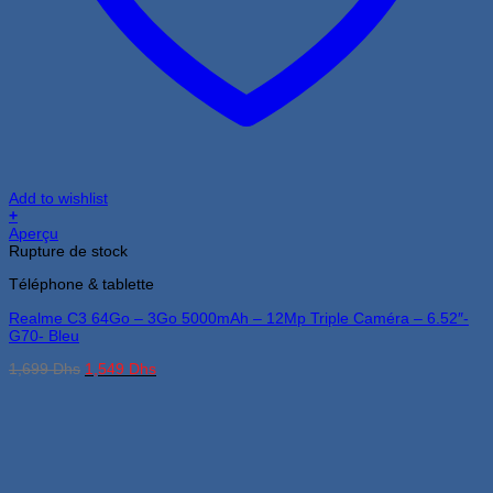
Add to wishlist
+
Aperçu
Rupture de stock
Téléphone & tablette
Realme C3 64Go – 3Go 5000mAh – 12Mp Triple Caméra – 6.52″-
G70- Bleu
Le
Le
1,699
Dhs
1,549
Dhs
prix
prix
initial
actuel
était :
est :
1,699 Dhs.
1,549 Dhs.