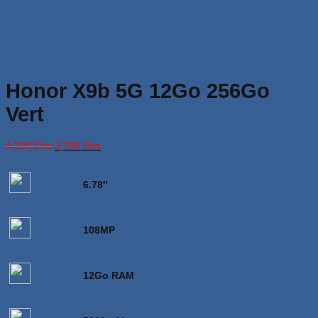
Honor X9b 5G 12Go 256Go
Vert
Le
Le
4,300
Dhs
3,750
Dhs
prix
prix
initial
actuel
était :
est :
6.78″
4,300 Dhs.
3,750 Dhs.
108MP
12Go RAM