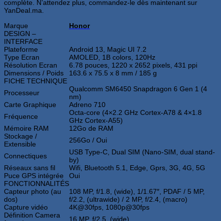
complète. N’attendez plus, commandez-le dès maintenant sur
YanDeal.ma.
Marque
Honor
DESIGN –
INTERFACE
Plateforme
Android 13, Magic UI 7.2
Type Ecran
AMOLED, 1B colors, 120Hz
Résolution Ecran
6.78 pouces, 1220 x 2652 pixels, 431 ppi
Dimensions / Poids
163.6 x 75.5 x 8 mm / 185 g
FICHE TECHNIQUE
Qualcomm SM6450 Snapdragon 6 Gen 1 (4
Processeur
nm)
Carte Graphique
Adreno 710
Octa-core (4×2.2 GHz Cortex-A78 & 4×1.8
Fréquence
GHz Cortex-A55)
Mémoire RAM
12Go de RAM
Stockage /
256Go / Oui
Extensible
USB Type-C, Dual SIM (Nano-SIM, dual stand-
Connectiques
by)
Réseaux sans fil
Wifi, Bluetooth 5.1, Edge, Gprs, 3G, 4G, 5G
Puce GPS intégrée
Oui
FONCTIONNALITÉS
Capteur photo (au
108 MP, f/1.8, (wide), 1/1.67″, PDAF / 5 MP,
dos)
f/2.2, (ultrawide) / 2 MP, f/2.4, (macro)
Capture vidéo
4K@30fps, 1080p@30fps
Définition Camera
16 MP, f/2.5, (wide)