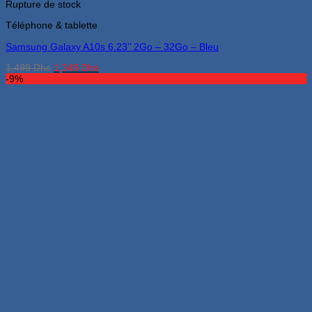
Rupture de stock
Téléphone & tablette
Samsung Galaxy A10s 6.23’’ 2Go – 32Go – Bleu
Le
Le
1,499
Dhs
1,349
Dhs
prix
prix
-9%
initial
actuel
était :
est :
1,499 Dhs.
1,349 Dhs.