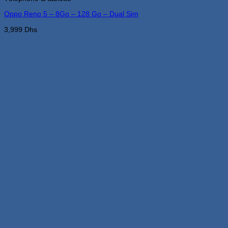
peuvent
Oppo Reno 5 – 8Go – 128 Go – Dual Sim
être
choisies
3,999
Dhs
sur
la
page
du
produit