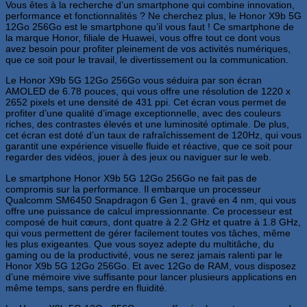
Vous êtes à la recherche d’un smartphone qui combine innovation,
performance et fonctionnalités ? Ne cherchez plus, le Honor X9b 5G
12Go 256Go est le smartphone qu’il vous faut ! Ce smartphone de
la marque Honor, filiale de Huawei, vous offre tout ce dont vous
avez besoin pour profiter pleinement de vos activités numériques,
que ce soit pour le travail, le divertissement ou la communication.
Le Honor X9b 5G 12Go 256Go vous séduira par son écran
AMOLED de 6.78 pouces, qui vous offre une résolution de 1220 x
2652 pixels et une densité de 431 ppi. Cet écran vous permet de
profiter d’une qualité d’image exceptionnelle, avec des couleurs
riches, des contrastes élevés et une luminosité optimale. De plus,
cet écran est doté d’un taux de rafraîchissement de 120Hz, qui vous
garantit une expérience visuelle fluide et réactive, que ce soit pour
regarder des vidéos, jouer à des jeux ou naviguer sur le web.
Le smartphone Honor X9b 5G 12Go 256Go ne fait pas de
compromis sur la performance. Il embarque un processeur
Qualcomm SM6450 Snapdragon 6 Gen 1, gravé en 4 nm, qui vous
offre une puissance de calcul impressionnante. Ce processeur est
composé de huit cœurs, dont quatre à 2.2 GHz et quatre à 1.8 GHz,
qui vous permettent de gérer facilement toutes vos tâches, même
les plus exigeantes. Que vous soyez adepte du multitâche, du
gaming ou de la productivité, vous ne serez jamais ralenti par le
Honor X9b 5G 12Go 256Go. Et avec 12Go de RAM, vous disposez
d’une mémoire vive suffisante pour lancer plusieurs applications en
même temps, sans perdre en fluidité.