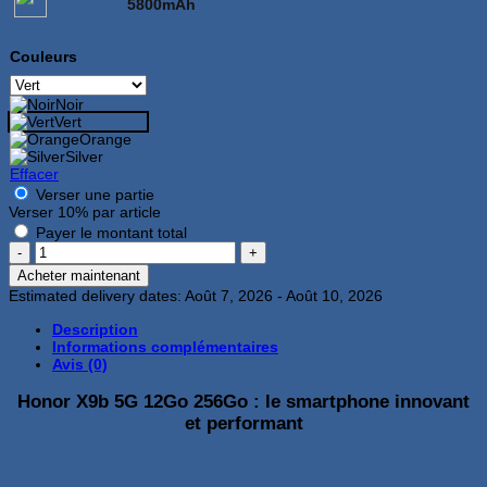
5800mAh
Couleurs
Noir
Vert
Orange
Silver
Effacer
Verser une partie
Verser
10%
par article
Payer le montant total
quantité
de
Acheter maintenant
Honor
Estimated delivery dates: Août 7, 2026 - Août 10, 2026
X9b
5G
Description
12Go
Informations complémentaires
256Go
Avis (0)
Vert
Honor X9b 5G 12Go 256Go : le smartphone innovant
et performant