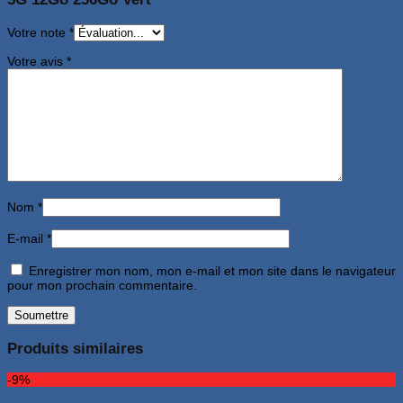
Votre note
*
Votre avis
*
Nom
*
E-mail
*
Enregistrer mon nom, mon e-mail et mon site dans le navigateur
pour mon prochain commentaire.
Produits similaires
-9%