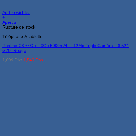
Add to wishlist
+
Aperçu
Rupture de stock
Téléphone & tablette
Realme C3 64Go – 3Go 5000mAh – 12Mp Triple Caméra – 6.52″-
G70- Rouge
Le
Le
1,699
Dhs
1,549
Dhs
prix
prix
initial
actuel
était :
est :
1,699 Dhs.
1,549 Dhs.