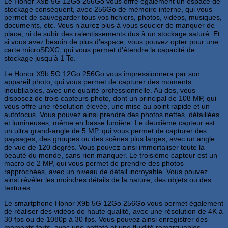
Le Honor X9b 5G 12Go 256Go vous offre également un espace de
stockage conséquent, avec 256Go de mémoire interne, qui vous
permet de sauvegarder tous vos fichiers, photos, vidéos, musiques,
documents, etc. Vous n’aurez plus à vous soucier de manquer de
place, ni de subir des ralentissements dus à un stockage saturé. Et
si vous avez besoin de plus d’espace, vous pouvez opter pour une
carte microSDXC, qui vous permet d’étendre la capacité de
stockage jusqu’à 1 To.
Le Honor X9b 5G 12Go 256Go vous impressionnera par son
appareil photo, qui vous permet de capturer des moments
inoubliables, avec une qualité professionnelle. Au dos, vous
disposez de trois capteurs photo, dont un principal de 108 MP, qui
vous offre une résolution élevée, une mise au point rapide et un
autofocus. Vous pouvez ainsi prendre des photos nettes, détaillées
et lumineuses, même en basse lumière. Le deuxième capteur est
un ultra grand-angle de 5 MP, qui vous permet de capturer des
paysages, des groupes ou des scènes plus larges, avec un angle
de vue de 120 degrés. Vous pouvez ainsi immortaliser toute la
beauté du monde, sans rien manquer. Le troisième capteur est un
macro de 2 MP, qui vous permet de prendre des photos
rapprochées, avec un niveau de détail incroyable. Vous pouvez
ainsi révéler les moindres détails de la nature, des objets ou des
textures.
Le smartphone Honor X9b 5G 12Go 256Go vous permet également
de réaliser des vidéos de haute qualité, avec une résolution de 4K à
30 fps ou de 1080p à 30 fps. Vous pouvez ainsi enregistrer des
moments forts, avec une netteté et une fluidité remarquables.