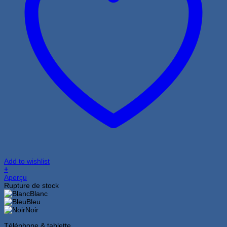
Add to wishlist
+
Ce
Aperçu
produit
Rupture de stock
a
Blanc
plusieurs
Bleu
variations.
Noir
Les
Téléphone & tablette
options