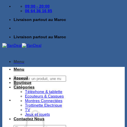
Passer
09:00 - 20:00
au
06 64 36 16 85
contenu
Livraison partout au Maroc
Livraison partout au Maroc
Menu
Menu
Recherche
Acceuil
pour :
Boutique
Catégories
Téléphone & tablette
Ecouteurs & Casques
Montres Connectées
Trottinette Electrique
TV
Jeux et jouets
Contactez Nous