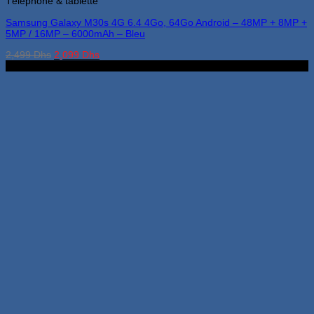
Téléphone & tablette
Samsung Galaxy M30s 4G 6.4 4Go, 64Go Android – 48MP + 8MP +
5MP / 16MP – 6000mAh – Bleu
Le
Le
2,499
Dhs
2,099
Dhs
prix
prix
2G 32G
initial
actuel
était :
est :
2,499 Dhs.
2,099 Dhs.