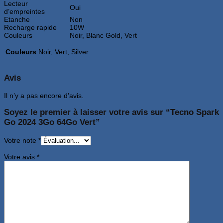
Lecteur
Oui
d’empreintes
Etanche
Non
Recharge rapide
10W
Couleurs
Noir, Blanc Gold, Vert
Couleurs
Noir, Vert, Silver
Avis
Il n’y a pas encore d’avis.
Soyez le premier à laisser votre avis sur “Tecno Spark
Go 2024 3Go 64Go Vert”
Votre note
*
Votre avis
*