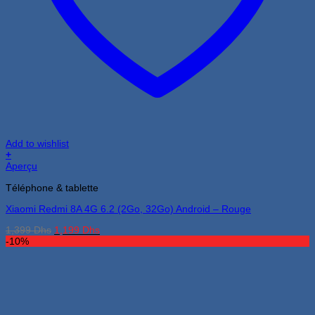
Add to wishlist
+
Aperçu
Téléphone & tablette
Xiaomi Redmi 8A 4G 6.2 (2Go, 32Go) Android – Rouge
Le
Le
1,399
Dhs
1,199
Dhs
prix
prix
-10%
initial
actuel
était :
est :
1,399 Dhs.
1,199 Dhs.