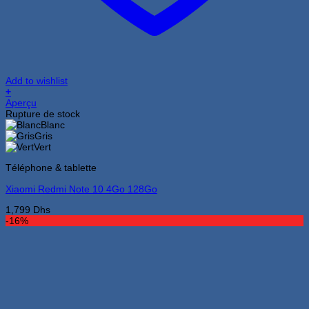
Add to wishlist
+
Ce
Aperçu
produit
Rupture de stock
a
Blanc
plusieurs
Gris
variations.
Vert
Les
Téléphone & tablette
options
peuvent
Xiaomi Redmi Note 10 4Go 128Go
être
choisies
1,799
Dhs
sur
-16%
la
page
du
produit