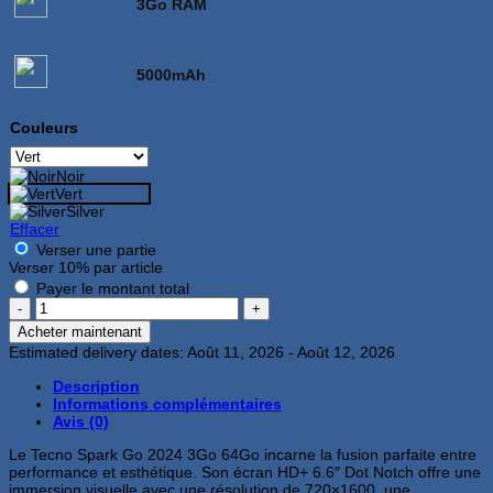
3Go RAM
5000mAh
Couleurs
Noir
Vert
Silver
Effacer
Verser une partie
Verser
10%
par article
Payer le montant total
quantité
de
Acheter maintenant
Tecno
Estimated delivery dates: Août 11, 2026 - Août 12, 2026
Spark
Go
Description
2024
Informations complémentaires
3Go
Avis (0)
64Go
Vert
Le Tecno Spark Go 2024 3Go 64Go incarne la fusion parfaite entre
performance et esthétique. Son écran HD+ 6.6″ Dot Notch offre une
immersion visuelle avec une résolution de 720×1600, une