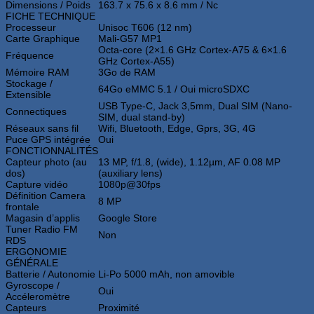
Dimensions / Poids
163.7 x 75.6 x 8.6 mm / Nc
FICHE TECHNIQUE
Processeur
Unisoc T606 (12 nm)
Carte Graphique
Mali-G57 MP1
Octa-core (2×1.6 GHz Cortex-A75 & 6×1.6
Fréquence
GHz Cortex-A55)
Mémoire RAM
3Go de RAM
Stockage /
64Go eMMC 5.1 / Oui microSDXC
Extensible
USB Type-C, Jack 3,5mm, Dual SIM (Nano-
Connectiques
SIM, dual stand-by)
Réseaux sans fil
Wifi, Bluetooth, Edge, Gprs, 3G, 4G
Puce GPS intégrée
Oui
FONCTIONNALITÉS
Capteur photo (au
13 MP, f/1.8, (wide), 1.12µm, AF 0.08 MP
dos)
(auxiliary lens)
Capture vidéo
1080p@30fps
Définition Camera
8 MP
frontale
Magasin d’applis
Google Store
Tuner Radio FM
Non
RDS
ERGONOMIE
GÉNÉRALE
Batterie / Autonomie
Li-Po 5000 mAh, non amovible
Gyroscope /
Oui
Accéleromètre
Capteurs
Proximité