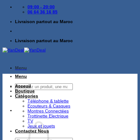
Passer
09:00 - 20:00
au
06 64 36 16 85
contenu
Livraison partout au Maroc
Livraison partout au Maroc
Menu
Menu
Recherche
Acceuil
pour :
Boutique
Catégories
Téléphone & tablette
Ecouteurs & Casques
Montres Connectées
Trottinette Electrique
TV
Jeux et jouets
Contactez Nous