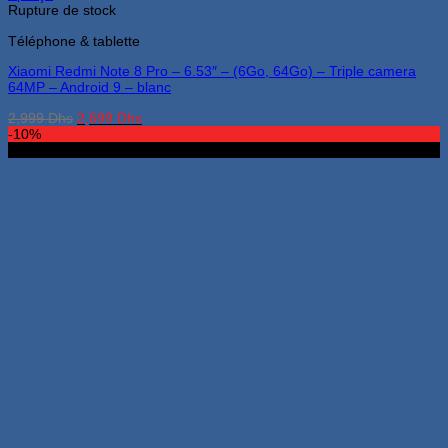
Rupture de stock
Téléphone & tablette
Xiaomi Redmi Note 8 Pro – 6.53″ – (6Go, 64Go) – Triple camera
64MP – Android 9 – blanc
Le
Le
2,999
Dhs
2,699
Dhs
prix
prix
-10%
initial
actuel
4Go 64Go
était :
est :
2,999 Dhs.
2,699 Dhs.