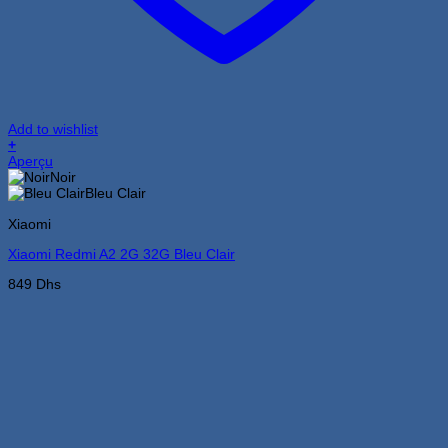
Add to wishlist
+
Ce
Aperçu
produit
Noir
a
Bleu Clair
plusieurs
Xiaomi
variations.
Les
Xiaomi Redmi A2 2G 32G Bleu Clair
options
peuvent
849
Dhs
être
choisies
sur
la
page
du
produit