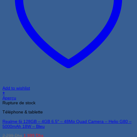
Add to wishlist
+
Aperçu
Rupture de stock
Téléphone & tablette
Realme 6i 128GB – 4GB 6.5″ – 48Mp Quad Camera – Helio G80 –
5000mAh 18W – Bleu
Le
Le
2,299
Dhs
1,999
Dhs