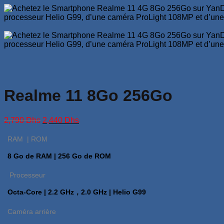
Realme 11 8Go 256Go
Le
Le
2,790
Dhs
2,440
Dhs
prix
prix
initial
actuel
RAM | ROM
était :
est :
2,790 Dhs.
2,440 Dhs.
8 Go de RAM | 256 Go de ROM
Processeur
Octa-Core | 2.2 GHz，2.0 GHz | Helio G99
Caméra arrière