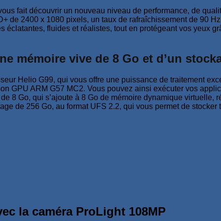
s fait découvrir un nouveau niveau de performance, de qualité
de 2400 x 1080 pixels, un taux de rafraîchissement de 90 Hz,
atantes, fluides et réalistes, tout en protégeant vos yeux grâc
une mémoire vive de 8 Go et d’un stocka
r Helio G99, qui vous offre une puissance de traitement excep
t son GPU ARM G57 MC2. Vous pouvez ainsi exécuter vos applica
 8 Go, qui s’ajoute à 8 Go de mémoire dynamique virtuelle, réa
ge de 256 Go, au format UFS 2.2, qui vous permet de stocker to
vec la caméra ProLight 108MP