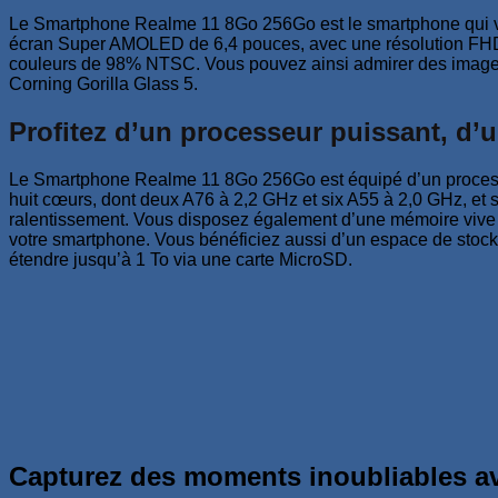
Le Smartphone Realme 11 8Go 256Go est le smartphone qui vou
écran Super AMOLED de 6,4 pouces, avec une résolution FHD+ 
couleurs de 98% NTSC. Vous pouvez ainsi admirer des images écl
Corning Gorilla Glass 5.
Profitez d’un processeur puissant, d’
Le Smartphone Realme 11 8Go 256Go est équipé d’un processeu
huit cœurs, dont deux A76 à 2,2 GHz et six A55 à 2,0 GHz, e
ralentissement. Vous disposez également d’une mémoire vive de
votre smartphone. Vous bénéficiez aussi d’un espace de stocka
étendre jusqu’à 1 To via une carte MicroSD.
Capturez des moments inoubliables a