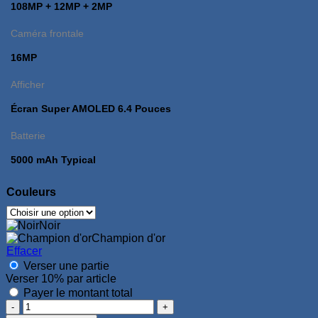
108MP + 12MP + 2MP
Caméra frontale
16MP
Afficher
Écran Super AMOLED 6.4 Pouces
Batterie
5000 mAh Typical
Couleurs
Noir
Champion d'or
Effacer
Verser une partie
Verser
10%
par article
Payer le montant total
quantité
de