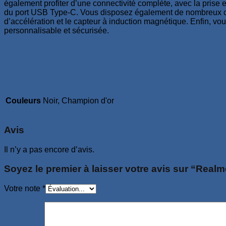
également profiter d’une connectivité complète, avec la prise
du port USB Type-C. Vous disposez également de nombreux capte
d’accélération et le capteur à induction magnétique. Enfin, vou
personnalisable et sécurisée.
Couleurs
Noir, Champion d'or
Avis
Il n’y a pas encore d’avis.
Soyez le premier à laisser votre avis sur “Rea
Votre note
*