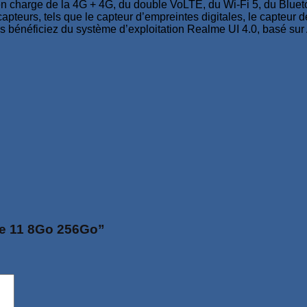
 en charge de la 4G + 4G, du double VoLTE, du Wi-Fi 5, du Bluet
urs, tels que le capteur d’empreintes digitales, le capteur de 
s bénéficiez du système d’exploitation Realme UI 4.0, basé sur A
lme 11 8Go 256Go”