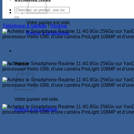
Recherche
pour :
Votre panier est vide.
Téléphone & tablette
/
Realme
Retour à la boutique
Panier
Votre panier est vide.
Retour à la boutique