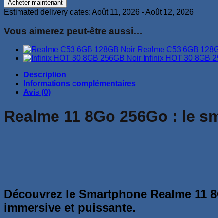
Acheter maintenant
Realme
Estimated delivery dates: Août 11, 2026 - Août 12, 2026
11
8Go
Vous aimerez peut-être aussi…
256Go
Realme C53 6GB 128G
Infinix HOT 30 8GB 
Description
Informations complémentaires
Avis (0)
Realme 11 8Go 256Go : le s
Découvrez le Smartphone Realme 11 8Go
immersive et puissante.