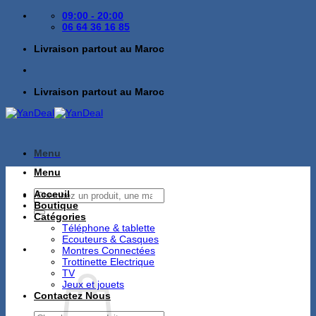
Passer
09:00 - 20:00
au
06 64 36 16 85
contenu
Livraison partout au Maroc
Livraison partout au Maroc
Menu
Menu
Recherche
Acceuil
pour :
Boutique
Catégories
Téléphone & tablette
Ecouteurs & Casques
Montres Connectées
Trottinette Electrique
TV
Jeux et jouets
Contactez Nous