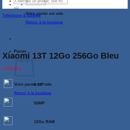
Recherche
pour :
Votre panier est vide.
Téléphone & tablette
Retour à la boutique
Panier
Xiaomi 13T 12Go 256Go Bleu
6,050
Dhs
Votre panier est vide.
6.67″
Retour à la boutique
50MP
12Go RAM