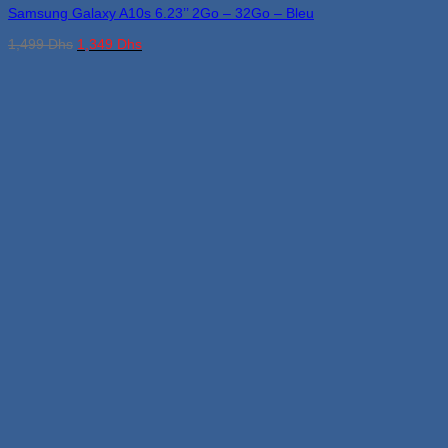
Samsung Galaxy A10s 6.23’’ 2Go – 32Go – Bleu
Le
Le
1,499
Dhs
1,349
Dhs
prix
prix
initial
actuel
était :
est :
1,499 Dhs.
1,349 Dhs.