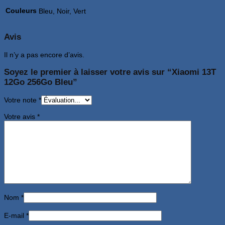
Couleurs
Bleu, Noir, Vert
Avis
Il n’y a pas encore d’avis.
Soyez le premier à laisser votre avis sur “Xiaomi 13T
12Go 256Go Bleu”
Votre note
*
Votre avis
*
Nom
*
E-mail
*