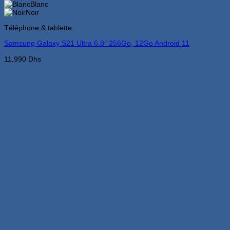
produit
Blanc
a
Noir
plusieurs
Téléphone & tablette
variations.
Les
Samsung Galaxy S21 Ultra 6.8″ 256Go, 12Go Android 11
options
peuvent
11,990
Dhs
être
choisies
sur
la
page
du
produit