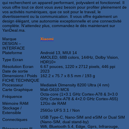
qui recherchent un appareil performant, polyvalent et fonctionnel. Il
vous offre tout ce dont vous avez besoin pour profiter pleinement de
vos activités numériques, que ce soit pour le travail, le
divertissement ou la communication. Il vous offre également un
design élégant, une autonomie exceptionnelle et une connectivité
complète. N’attendez plus, commandez-le dès maintenant sur
YanDeal.ma.
Marque
Xiaomi
DESIGN –
INTERFACE
Plateforme
Android 13, MIUI 14
AMOLED, 68B colors, 144Hz, Dolby Vision,
Type Ecran
HDR10+
Résolution Ecran
6.67 pouces, 1220 x 2712 pixels, 446 ppi
Date de sortie
2023
Dimensions / Poids
162.2 x 75.7 x 8.5 mm / 193 g
FICHE TECHNIQUE
Processeur
Mediatek Dimensity 8200 Ultra (4 nm)
Carte Graphique
Mali-G610 MC6
Octa-core (1×3.1 GHz Cortex-A78 & 3×3.0
Fréquence
GHz Cortex-A78 & 4×2.0 GHz Cortex-A55)
Mémoire RAM
12Go de RAM
Stockage /
256Go UFS 3.1 / Non
Extensible
USB Type-C, Nano-SIM and eSIM or Dual SIM
Connectiques
(Nano-SIM, dual stand-by)
Wifi, Bluetooth 5.4, Edge, Gprs, Infrarouge,
Réseaux sans fil