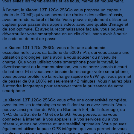
vous évitez les tremblements et les flous, même en mouvement.
À l’avant, le Xiaomi 13T 12Go 256Go vous propose un capteur
photo de 20 MP, qui vous permet de réaliser des selfies réussis,
avec un rendu naturel et fidèle. Vous pouvez également utiliser ce
capteur pour passer des appels vidéo, avec une qualité d’image et
de son optimale. Et avec la reconnaissance faciale, vous pouvez
déverrouiller votre smartphone en un clin d’œil, sans avoir à saisir
de code ou de mot de passe.
Le Xiaomi 13T 12Go 256Go vous offre une autonomie
exceptionnelle, avec sa batterie de 5000 mAh, qui vous assure une
utilisation prolongée, sans avoir à vous soucier du niveau de
charge. Que vous utilisiez votre smartphone pour le travail, le
divertissement ou la communication, vous ne serez jamais à court
de batterie. Et si vous avez besoin de recharger votre smartphone,
vous pouvez profiter de la recharge rapide de 67W, qui vous permet
de passer de 0 à 100% en seulement 42 minutes. Vous n’aurez plus
à attendre longtemps pour retrouver toute la puissance de votre
smartphone.
Le Xiaomi 13T 12Go 256Go vous offre une connectivité complète,
avec toutes les technologies sans fil dont vous avez besoin. Vous
pouvez ainsi profiter du Wifi, du Bluetooth 5.4, de l’infrarouge, du
NFC, de la 3G, de la 4G et de la 5G. Vous pouvez ainsi vous
connecter à internet, à vos appareils, à vos services ou à vos
réseaux, avec une vitesse et une stabilité optimales. Vous pouvez
également utiliser la puce GPS intégrée, qui vous permet de vous
localiser, de vous orienter ou de naviguer, avec une précision et une