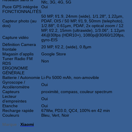
Nfc, 3G, 4G, 5G
Puce GPS intégrée
Oui
FONCTIONNALITÉS
50 MP, f/1.9, 24mm (wide), 1/1.28″, 1.22µm,
Capteur photo (au
PDAF, OIS / 50 MP, f/1.9, 50mm (telephoto),
dos)
1/2.88″, 0.61µm, PDAF, 2x optical zoom / 12
MP, f/2.2, 15mm (ultrawide), 1/3.06″, 1.12µm
4K@30fps (HDR10+), 1080p@30/60/120fps,
Capture vidéo
gyro-EIS
Définition Camera
20 MP, f/2.2, (wide), 0.8µm
frontale
Magasin d’applis
Google Store
Tuner Radio FM
Non
RDS
ERGONOMIE
GÉNÉRALE
Batterie / Autonomie
Li-Po 5000 mAh, non-amovible
Gyroscope /
Oui
Accéleromètre
Capteurs
proximité, compass, couleur spectrum
Lecteur
Oui
d’empreintes
Etanche
Oui
Recharge rapide
67Ww, PD3.0, QC4, 100% en 42 min
Couleurs
Bleu, Vert, Noir
Marque :
Xiaomi