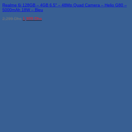
Realme 6i 128GB – 4GB 6.5″ – 48Mp Quad Camera – Helio G80 –
5000mAh 18W – Bleu
Le
Le
2,299
Dhs
1,999
Dhs
prix
prix
initial
actuel
était :
est :
2,299 Dhs.
1,999 Dhs.