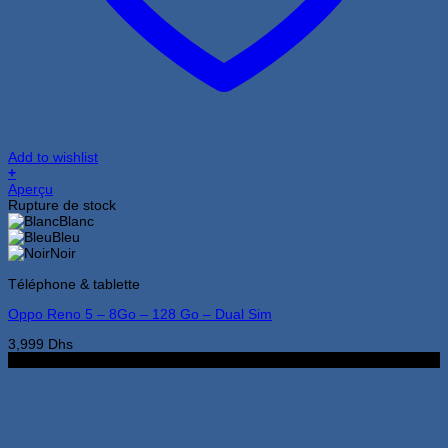
Add to wishlist
+
Ce
Aperçu
produit
Rupture de stock
a
Blanc
plusieurs
Bleu
variations.
Noir
Les
Téléphone & tablette
options
peuvent
Oppo Reno 5 – 8Go – 128 Go – Dual Sim
être
choisies
3,999
Dhs
sur
3Go 32Go
la
page
du
produit