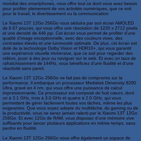
mondial des smartphones, vous offre tout ce dont vous avez besoin
pour profiter pleinement de vos activités numériques, que ce soit
pour le travail, le divertissement ou la communication.
Le Xiaomi 13T 12Go 256Go vous séduira par son écran AMOLED
de 6.67 pouces, qui vous offre une résolution de 1220 x 2712 pixels
et une densité de 446 ppi. Cet écran vous permet de profiter d’une
qualité d’image exceptionnelle, avec des couleurs vives, des
contrastes élevés et une luminosité optimale. De plus, cet écran est
doté de la technologie Dolby Vision et HDR10+, qui vous garantit
une expérience visuelle immersive, que ce soit pour regarder des
vidéos, jouer à des jeux ou naviguer sur le web. Et avec un taux de
rafraîchissement de 144Hz, vous bénéficiez d’une fluidité et d’une
réactivité sans pareil.
Le Xiaomi 13T 12Go 256Go ne fait pas de compromis sur la
performance. Il embarque un processeur Mediatek Dimensity 8200
Ultra, gravé en 4 nm, qui vous offre une puissance de calcul
impressionnante. Ce processeur est composé de huit cœurs, dont
un à 3.1 GHz, trois à 3.0 GHz et quatre à 2.0 GHz, qui vous
permettent de gérer facilement toutes vos tâches, même les plus
exigeantes. Que vous soyez adepte du multitâche, du gaming ou de
la productivité, vous ne serez jamais ralenti par le Xiaomi 13T 12Go
256Go. Et avec 12Go de RAM, vous disposez d’une mémoire vive
suffisante pour lancer plusieurs applications en même temps, sans
perdre en fluidité.
Le Xiaomi 13T 12Go 256Go vous offre également un espace de