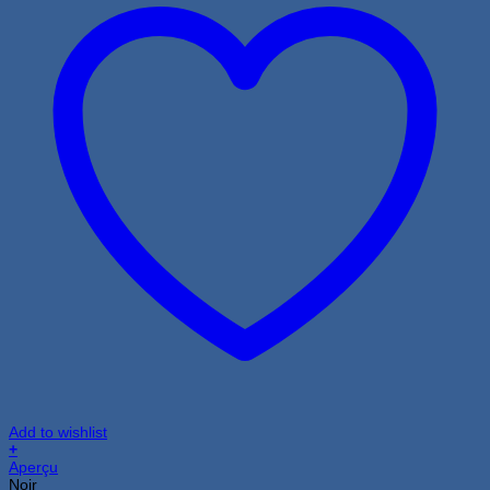
Add to wishlist
+
Ce
Aperçu
produit
Noir