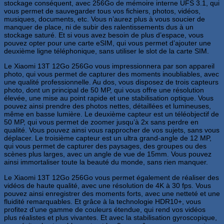
stockage conséquent, avec 256Go de mémoire interne UFS 3.1, qui
vous permet de sauvegarder tous vos fichiers, photos, vidéos,
musiques, documents, etc. Vous n’aurez plus à vous soucier de
manquer de place, ni de subir des ralentissements dus à un
stockage saturé. Et si vous avez besoin de plus d’espace, vous
pouvez opter pour une carte eSIM, qui vous permet d’ajouter une
deuxième ligne téléphonique, sans utiliser le slot de la carte SIM.
Le Xiaomi 13T 12Go 256Go vous impressionnera par son appareil
photo, qui vous permet de capturer des moments inoubliables, avec
une qualité professionnelle. Au dos, vous disposez de trois capteurs
photo, dont un principal de 50 MP, qui vous offre une résolution
élevée, une mise au point rapide et une stabilisation optique. Vous
pouvez ainsi prendre des photos nettes, détaillées et lumineuses,
même en basse lumière. Le deuxième capteur est un téléobjectif de
50 MP, qui vous permet de zoomer jusqu’à 2x sans perdre en
qualité. Vous pouvez ainsi vous rapprocher de vos sujets, sans vous
déplacer. Le troisième capteur est un ultra grand-angle de 12 MP,
qui vous permet de capturer des paysages, des groupes ou des
scènes plus larges, avec un angle de vue de 15mm. Vous pouvez
ainsi immortaliser toute la beauté du monde, sans rien manquer.
Le Xiaomi 13T 12Go 256Go vous permet également de réaliser des
vidéos de haute qualité, avec une résolution de 4K à 30 fps. Vous
pouvez ainsi enregistrer des moments forts, avec une netteté et une
fluidité remarquables. Et grâce à la technologie HDR10+, vous
profitez d’une gamme de couleurs étendue, qui rend vos vidéos
plus réalistes et plus vivantes. Et avec la stabilisation gyroscopique,