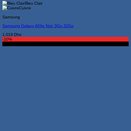
a
Bleu Clair
plusieurs
Cuivre
variations.
Samsung
Les
options
Samsung Galaxy A04e Noir 3Go 32Go
peuvent
être
1,019
Dhs
choisies
-10%
sur
4Go 64Go
la
page
du
produit