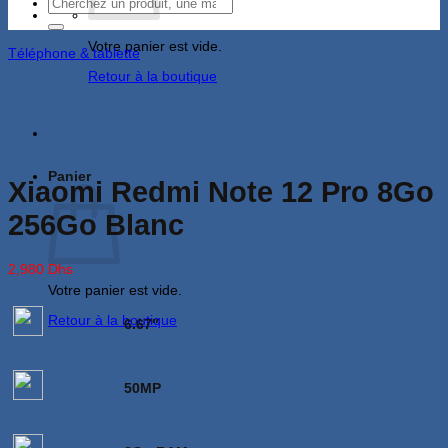
Recherche
pour :
Votre panier est vide.
Téléphone & tablette
Retour à la boutique
Panier
Xiaomi Redmi Note 12 Pro 8Go
256Go Blanc
2,980
Dhs
Votre panier est vide.
Retour à la boutique
6.67″
50MP