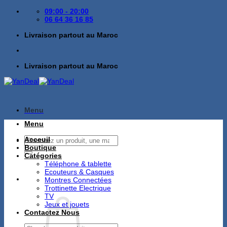
Passer
09:00 - 20:00
au
06 64 36 16 85
contenu
Livraison partout au Maroc
Livraison partout au Maroc
Menu
Menu
Recherche
Acceuil
pour :
Boutique
Catégories
Téléphone & tablette
Ecouteurs & Casques
Montres Connectées
Trottinette Electrique
TV
Jeux et jouets
Contactez Nous