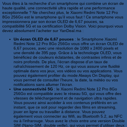
Vous êtes à la recherche d’un smartphone qui combine un écran de
haute qualité, une connectivité ultra rapide et une performance
exceptionnelle ? Ne cherchez plus, le Xiaomi Redmi Note 12 Pro
8Go 256Go est le smartphone qu’il vous faut ! Ce smartphone vous
impressionnera par son écran OLED de 6,67 pouces, sa
compatibilité 5G et sa certification Dolby Vision. Voici pourquoi vous
devez absolument l’acheter sur YanDeal.ma :
Un écran OLED de 6,67 pouces
: le Smartphone Xiaomi
Redmi Note 12 Pro 8Go 256Go vous offre un écran OLED de
6,67 pouces, avec une résolution de 1080 x 2400 pixels et
une densité de 395 ppp. Grâce à la technologie OLED, vous
bénéficiez de couleurs éclatantes, de contrastes infinis et de
noirs profonds. De plus, l’écran dispose d’un taux de
rafraîchissement de 120 Hz, ce qui vous assure une fluidité
optimale dans vos jeux, vos vidéos ou vos applications. Vous
pouvez également profiter du mode Always On Display, qui
vous permet de consulter l’heure, la date, la météo ou vos
notifications sans allumer l’écran.
Une connectivité 5G
: le Xiaomi Redmi Note 12 Pro 8Go
256Go est compatible avec le réseau 5G, qui vous offre des
vitesses de téléchargement et de navigation ultra rapides.
Vous pouvez ainsi accéder à vos contenus préférés en un
instant, que ce soit pour regarder des films en streaming,
jouer en ligne ou travailler à distance. Vous pouvez
également vous connecter au Wifi, au Bluetooth 5.2, au NFC
ou à l’infrarouge. Vous avez le choix entre une version Double
SIM (Nano-SIM, double veille), qui vous permet d’utiliser deux