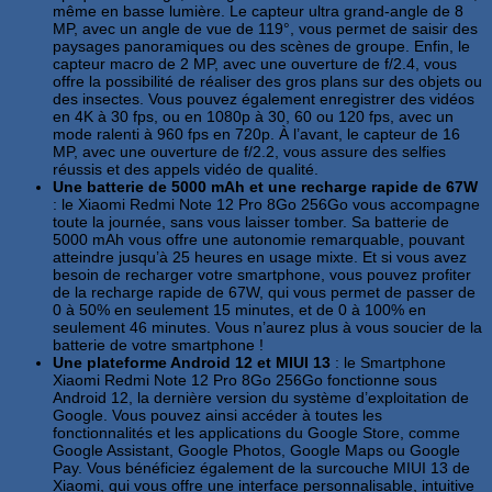
même en basse lumière. Le capteur ultra grand-angle de 8
MP, avec un angle de vue de 119°, vous permet de saisir des
paysages panoramiques ou des scènes de groupe. Enfin, le
capteur macro de 2 MP, avec une ouverture de f/2.4, vous
offre la possibilité de réaliser des gros plans sur des objets ou
des insectes. Vous pouvez également enregistrer des vidéos
en 4K à 30 fps, ou en 1080p à 30, 60 ou 120 fps, avec un
mode ralenti à 960 fps en 720p. À l’avant, le capteur de 16
MP, avec une ouverture de f/2.2, vous assure des selfies
réussis et des appels vidéo de qualité.
Une batterie de 5000 mAh et une recharge rapide de 67W
: le Xiaomi Redmi Note 12 Pro 8Go 256Go vous accompagne
toute la journée, sans vous laisser tomber. Sa batterie de
5000 mAh vous offre une autonomie remarquable, pouvant
atteindre jusqu’à 25 heures en usage mixte. Et si vous avez
besoin de recharger votre smartphone, vous pouvez profiter
de la recharge rapide de 67W, qui vous permet de passer de
0 à 50% en seulement 15 minutes, et de 0 à 100% en
seulement 46 minutes. Vous n’aurez plus à vous soucier de la
batterie de votre smartphone !
Une plateforme Android 12 et MIUI 13
: le Smartphone
Xiaomi Redmi Note 12 Pro 8Go 256Go fonctionne sous
Android 12, la dernière version du système d’exploitation de
Google. Vous pouvez ainsi accéder à toutes les
fonctionnalités et les applications du Google Store, comme
Google Assistant, Google Photos, Google Maps ou Google
Pay. Vous bénéficiez également de la surcouche MIUI 13 de
Xiaomi, qui vous offre une interface personnalisable, intuitive