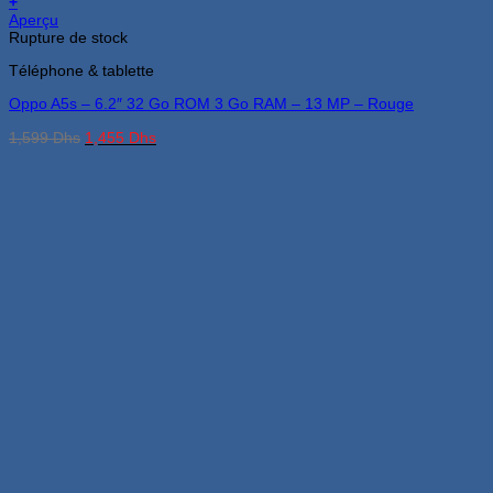
+
Aperçu
Rupture de stock
Téléphone & tablette
Oppo A5s – 6.2″ 32 Go ROM 3 Go RAM – 13 MP – Rouge
Le
Le
1,599
Dhs
1,455
Dhs
prix
prix
initial
actuel
était :
est :
1,599 Dhs.
1,455 Dhs.