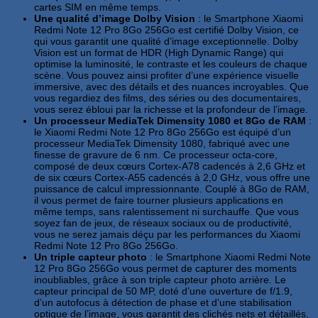
cartes SIM en même temps.
Une qualité d’image Dolby Vision
: le Smartphone Xiaomi
Redmi Note 12 Pro 8Go 256Go est certifié Dolby Vision, ce
qui vous garantit une qualité d’image exceptionnelle. Dolby
Vision est un format de HDR (High Dynamic Range) qui
optimise la luminosité, le contraste et les couleurs de chaque
scène. Vous pouvez ainsi profiter d’une expérience visuelle
immersive, avec des détails et des nuances incroyables. Que
vous regardiez des films, des séries ou des documentaires,
vous serez ébloui par la richesse et la profondeur de l’image.
Un processeur MediaTek Dimensity 1080 et 8Go de RAM
:
le Xiaomi Redmi Note 12 Pro 8Go 256Go est équipé d’un
processeur MediaTek Dimensity 1080, fabriqué avec une
finesse de gravure de 6 nm. Ce processeur octa-core,
composé de deux cœurs Cortex-A78 cadencés à 2,6 GHz et
de six cœurs Cortex-A55 cadencés à 2,0 GHz, vous offre une
puissance de calcul impressionnante. Couplé à 8Go de RAM,
il vous permet de faire tourner plusieurs applications en
même temps, sans ralentissement ni surchauffe. Que vous
soyez fan de jeux, de réseaux sociaux ou de productivité,
vous ne serez jamais déçu par les performances du Xiaomi
Redmi Note 12 Pro 8Go 256Go.
Un triple capteur photo
: le Smartphone Xiaomi Redmi Note
12 Pro 8Go 256Go vous permet de capturer des moments
inoubliables, grâce à son triple capteur photo arrière. Le
capteur principal de 50 MP, doté d’une ouverture de f/1.9,
d’un autofocus à détection de phase et d’une stabilisation
optique de l’image, vous garantit des clichés nets et détaillés,