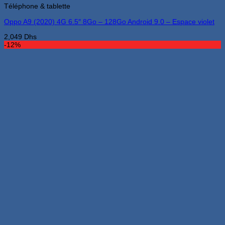
Téléphone & tablette
Oppo A9 (2020) 4G 6.5″ 8Go – 128Go Android 9.0 – Espace violet
2,049
Dhs
-12%