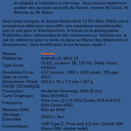
et adaptée à l’utilisation à une main. Vous pouvez également
profiter des services exclusifs de Xiaomi, comme Mi Cloud, Mi
Remote ou Mi Share.
Vous l’avez compris, le Xiaomi Redmi Note 12 Pro 8Go 256Go est le
smartphone idéal pour vous offrir une expérience exceptionnelle,
que ce soit pour le divertissement, le travail ou la photographie.
N’attendez plus, commandez-le dès maintenant sur YanDeal.ma, le
site de référence pour la vente en ligne au Maroc des téléphones et
Smartphones. Vous bénéficierez d’une livraison rapide !
Marque
Xiaomi
Plateforme
Android 12, MIUI 13
OLED, couleurs 1B, 120 Hz, Dolby Vision,
Type Ecran
HDR10+
Résolution Ecran
6,67 pouces, 1080 x 2400 pixels, 395 ppp
Date de sortie
2022
Dimensions / Poids
162,9 x 76 x 7,9 mm / 187 g
FICHE TECHNIQUE
Processeur
MediaTek Dimensity 1080 (6 nm)
Carte Graphique
Mali-G68 MC4
Octa-core (2×2,6 GHz Cortex-A78 et 6×2,0
Fréquence
GHz Cortex-A55)
Mémoire RAM
8Go de RAM
Stockage /
256Go / Non
Extensible
USB Type-C, Prise jack 3,5 mm, Double SIM
Connectiques
(Nano-SIM, double veille)