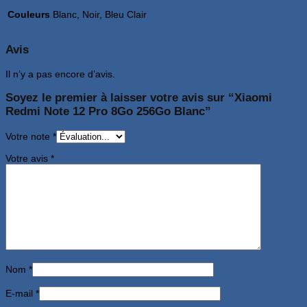
Couleurs
Blanc, Noir, Bleu Clair
Avis
Il n’y a pas encore d’avis.
Soyez le premier à laisser votre avis sur “Xiaomi
Redmi Note 12 Pro 8Go 256Go Blanc”
Votre note
*
Votre avis
*
Nom
*
E-mail
*